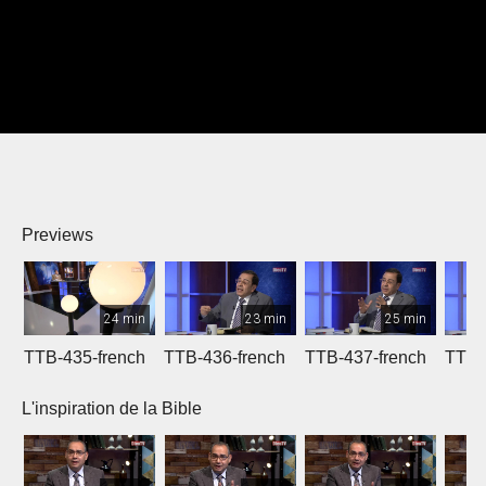
Previews
24 min
23 min
25 min
TTB-435-french
TTB-436-french
TTB-437-french
TTB-
L'inspiration de la Bible