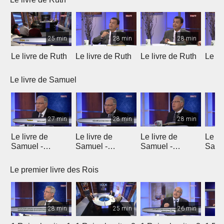
25 min
28 min
28 min
Le livre de Ruth
Le livre de Ruth
Le livre de Ruth
Le li
Le livre de Samuel
27 min
28 min
28 min
Le livre de
Le livre de
Le livre de
Le li
Samuel -
Samuel -
Samuel -
Samu
chapitre 1
chapitre 2
chapitres 3, 4, 5
chapi
Le premier livre des Rois
28 min
25 min
26 min