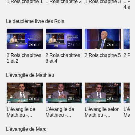
1 Rois chapitre 1
1 Rois chapitre 2
1 Rois chapitre 3
1 Roi
4 et 
Le deuxième livre des Rois
26 min
27 min
26 min
2 Rois chapitres
2 Rois chapitres
2 Rois chapitre 5
2 Roi
1 et 2
3 et 4
L'évangile de Matthieu
28 min
28 min
28 min
L'évangile de
L'évangile de
L'évangile selon
L'éva
Matthieu -
Matthieu -
Matthieu -
Matth
Introduction 1
Introduction 2
Chapitre 1
Chapi
L'évangile de Marc