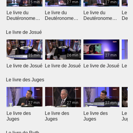
25 min
27 min
27 min
Le livre du
Le livre du
Le livre du
Le li
Deutéronome
Deutéronome
Deutéronome
Deut
(Introduction)
(chapitres 1, 2)
(chapitres 3, 4)
(chap
Le livre de Josué
25 min
26 min
27 min
Le livre de Josué
Le livre de Josué
Le livre de Josué
Le li
Le livre des Juges
27 min
27 min
27 min
Le livre des
Le livre des
Le livre des
Le li
Juges
Juges
Juges
Juge
Le livre de Ruth