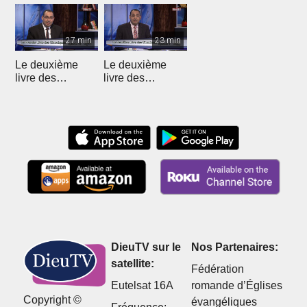
27 min
23 min
Le deuxième
Le deuxième
livre des
livre des
Chroniques - 12
Chroniques
DieuTV sur le
Nos Partenaires:
satellite:
Fédération
Eutelsat 16A
romande d’Églises
Copyright ©
évangéliques