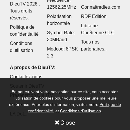
Fréquence:
DieuTV 2026 ,
12562.25MHz
Connaitredieu.com
Tous droits
Polarisation
RDF Édition
réservés.
horizontale
Librairie
Politique de
Symbol Rate:
Chrétienne CLC
confidentialité
30MBaud
Tous nos
Conditions
Modcod: 8PSK
partenaires...
d'utilisation
2 3
A propos de DieuTV:
Contactez-nous
Soutenir DieuTV
En poursuivant votre navigation sur ce site, vous acceptez
Présentation DieuTV
l’utilisation de cookies pour vous proposer une meilleure
Nos Partenaires
expérience. Pour plus d’information, visitez notre
Politique de
confidentialité
, et
Conditions d'utilisation
.
LA Dot...