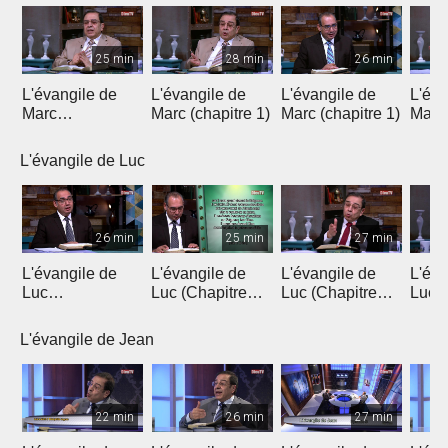
25 min
28 min
26 min
L'évangile de
L'évangile de
L'évangile de
L'éva
Marc
Marc (chapitre 1)
Marc (chapitre 1)
Marc 
(introduction)
L'évangile de Luc
26 min
25 min
27 min
L'évangile de
L'évangile de
L'évangile de
L'éva
Luc
Luc (Chapitre
Luc (Chapitre
Luc (
(Introduction)
1a)
1b)
L'évangile de Jean
22 min
26 min
27 min