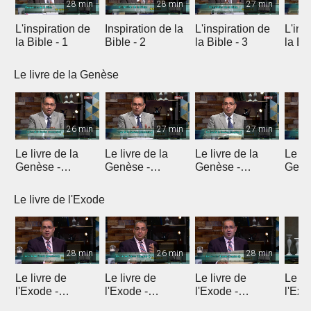
28 min
28 min
27 min
L'inspiration de
Inspiration de la
L'inspiration de
L'ins
la Bible - 1
Bible - 2
la Bible - 3
la Bib
Le livre de la Genèse
26 min
27 min
27 min
Le livre de la
Le livre de la
Le livre de la
Le li
Genèse -
Genèse -
Genèse -
Genè
Introduction 1
Introduction 2
Introduction 3
Intro
Le livre de l'Exode
28 min
26 min
28 min
Le livre de
Le livre de
Le livre de
Le li
l'Exode -
l'Exode -
l'Exode -
l'Exo
Introduction
Chapitre 1
Chapitre 2
chapi