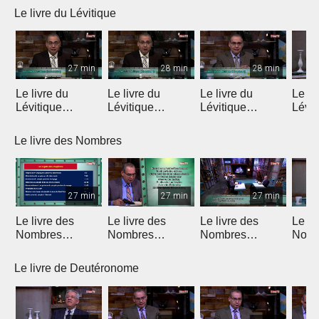
Le livre du Lévitique
27 min
28 min
28 min
Le livre du
Le livre du
Le livre du
Le li
Lévitique
Lévitique
Lévitique
Lévit
(Introduction)
(Chapitre 1)
(Chapitre 2)
(Chap
Le livre des Nombres
27 min
27 min
27 min
Le livre des
Le livre des
Le livre des
Le li
Nombres
Nombres
Nombres
Nomb
(Introduction)
(Chapitres 1 & 2)
(Chapitres 3 & 4)
(Chap
Le livre de Deutéronome