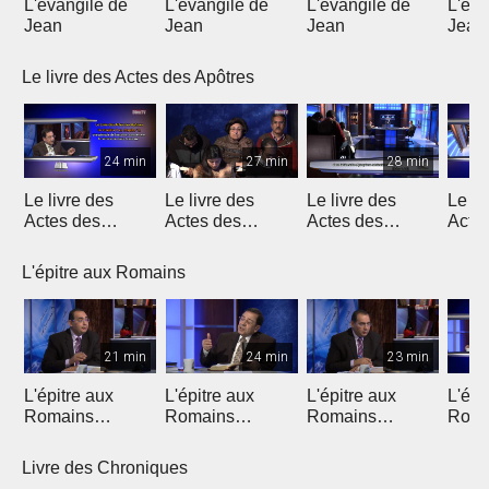
L'évangile de
L'évangile de
L'évangile de
L'éva
Jean
Jean
Jean
Jean
Le livre des Actes des Apôtres
24 min
27 min
28 min
Le livre des
Le livre des
Le livre des
Le li
Actes des
Actes des
Actes des
Acte
Apôtres
Apôtres
Apôtres
Apôt
L'épitre aux Romains
21 min
24 min
23 min
L'épitre aux
L'épitre aux
L'épitre aux
L'épi
Romains
Romains
Romains
Roma
(Introduction)
chapitre 1 (1)
chapitre 1 (2)
chapi
Livre des Chroniques