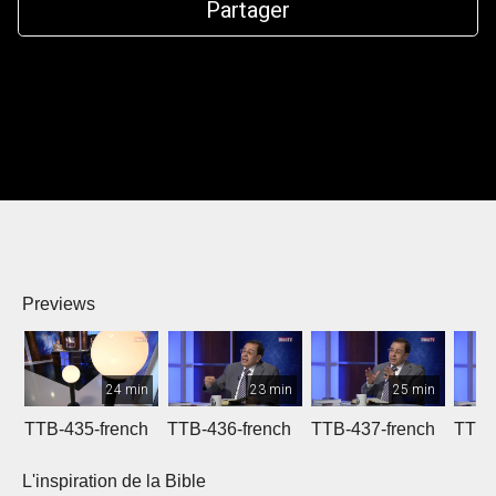
Partager
Previews
24 min
23 min
25 min
TTB-435-french
TTB-436-french
TTB-437-french
TTB-
L'inspiration de la Bible