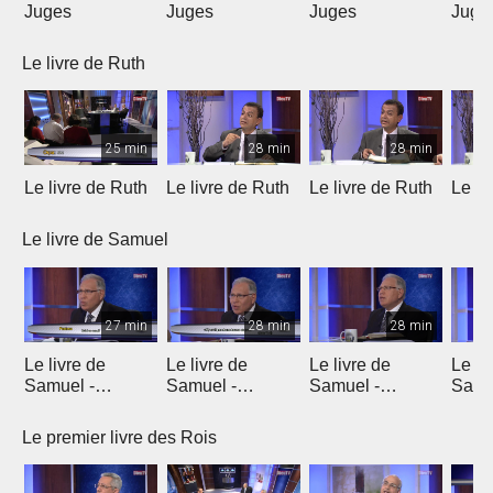
Juges
Juges
Juges
Juge
Le livre de Ruth
25 min
28 min
28 min
Le livre de Ruth
Le livre de Ruth
Le livre de Ruth
Le li
Le livre de Samuel
27 min
28 min
28 min
Le livre de
Le livre de
Le livre de
Le li
Samuel -
Samuel -
Samuel -
Samu
chapitre 1
chapitre 2
chapitres 3, 4, 5
chapi
Le premier livre des Rois