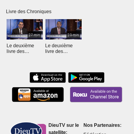
(Introduction)
chapitre 1 (1)
chapitre 1 (2)
chapi
Livre des Chroniques
27 min
23 min
Le deuxième
Le deuxième
livre des
livre des
Chroniques - 12
Chroniques
DieuTV sur le
Nos Partenaires:
satellite: