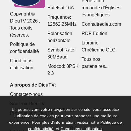
Fédération
Eutelsat 16A
romande d’Églises
Copyright ©
évangéliques
Fréquence:
DieuTV 2026 ,
12562.25MHz
Connaitredieu.com
Tous droits
Polarisation
RDF Édition
réservés.
horizontale
Librairie
Politique de
Symbol Rate:
Chrétienne CLC
confidentialité
30MBaud
Tous nos
Conditions
Modcod: 8PSK
partenaires...
d'utilisation
2 3
A propos de DieuTV:
Contactez-nous
Soutenir DieuTV
En poursuivant votre navigation sur ce site, vous acceptez
Présentation DieuTV
l’utilisation de cookies pour vous proposer une meilleure
Nos Partenaires
expérience. Pour plus d’information, visitez notre
Politique de
confidentialité
, et
Conditions d'utilisation
.