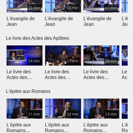
22 min
26 min
27 min
L'évangile de
L'évangile de
L'évangile de
L'éva
Jean
Jean
Jean
Jean
Le livre des Actes des Apôtres
24 min
27 min
28 min
Le livre des
Le livre des
Le livre des
Le li
Actes des
Actes des
Actes des
Acte
Apôtres
Apôtres
Apôtres
Apôt
L'épitre aux Romains
21 min
24 min
23 min
L'épitre aux
L'épitre aux
L'épitre aux
L'épi
Romains
Romains
Romains
Roma