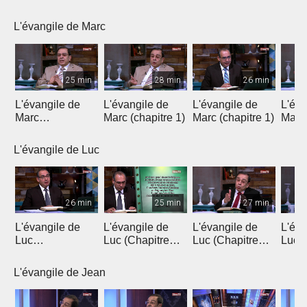
Introduction 1
Introduction 2
Chapitre 1
Chapi
L'évangile de Marc
25 min
28 min
26 min
L'évangile de
L'évangile de
L'évangile de
L'éva
Marc
Marc (chapitre 1)
Marc (chapitre 1)
Marc 
(introduction)
L'évangile de Luc
26 min
25 min
27 min
L'évangile de
L'évangile de
L'évangile de
L'éva
Luc
Luc (Chapitre
Luc (Chapitre
Luc (
(Introduction)
1a)
1b)
L'évangile de Jean