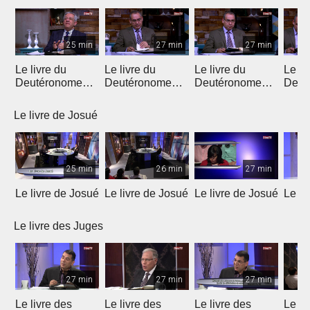
25 min
27 min
27 min
Le livre du
Le livre du
Le livre du
Le li
Deutéronome
Deutéronome
Deutéronome
Deut
(Introduction)
(chapitres 1, 2)
(chapitres 3, 4)
(chap
Le livre de Josué
25 min
26 min
27 min
Le livre de Josué
Le livre de Josué
Le livre de Josué
Le li
Le livre des Juges
27 min
27 min
27 min
Le livre des
Le livre des
Le livre des
Le li