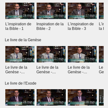
28 min
28 min
27 min
L'inspiration de
Inspiration de la
L'inspiration de
L'ins
la Bible - 1
Bible - 2
la Bible - 3
la Bib
Le livre de la Genèse
26 min
27 min
27 min
Le livre de la
Le livre de la
Le livre de la
Le li
Genèse -
Genèse -
Genèse -
Genè
Introduction 1
Introduction 2
Introduction 3
Intro
Le livre de l'Exode
28 min
26 min
28 min