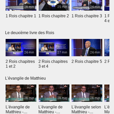
28 min
25 min
26 min
1 Rois chapitre 1
1 Rois chapitre 2
1 Rois chapitre 3
1 Roi
4 et 
Le deuxième livre des Rois
26 min
27 min
26 min
2 Rois chapitres
2 Rois chapitres
2 Rois chapitre 5
2 Roi
1 et 2
3 et 4
L'évangile de Matthieu
28 min
28 min
28 min
L'évangile de
L'évangile de
L'évangile selon
L'éva
Matthieu -
Matthieu -
Matthieu -
Matth