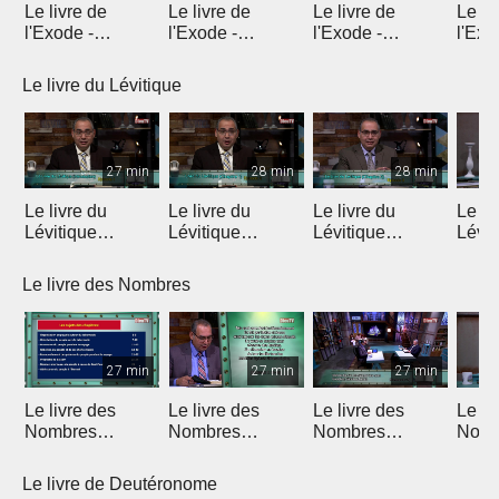
Le livre de
Le livre de
Le livre de
Le li
l'Exode -
l'Exode -
l'Exode -
l'Exo
Introduction
Chapitre 1
Chapitre 2
chapi
Le livre du Lévitique
27 min
28 min
28 min
Le livre du
Le livre du
Le livre du
Le li
Lévitique
Lévitique
Lévitique
Lévit
(Introduction)
(Chapitre 1)
(Chapitre 2)
(Chap
Le livre des Nombres
27 min
27 min
27 min
Le livre des
Le livre des
Le livre des
Le li
Nombres
Nombres
Nombres
Nomb
(Introduction)
(Chapitres 1 & 2)
(Chapitres 3 & 4)
(Chap
Le livre de Deutéronome