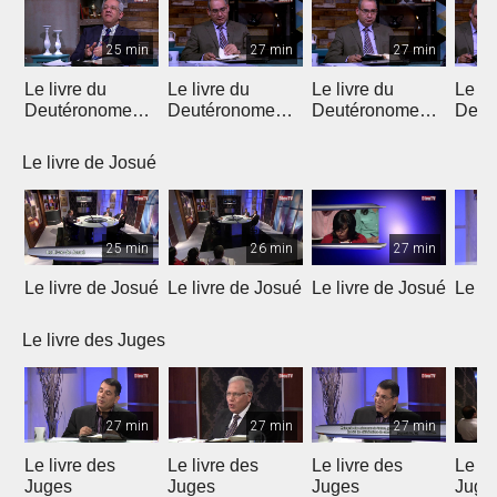
25 min
27 min
27 min
Le livre du
Le livre du
Le livre du
Le li
Deutéronome
Deutéronome
Deutéronome
Deut
(Introduction)
(chapitres 1, 2)
(chapitres 3, 4)
(chap
Le livre de Josué
25 min
26 min
27 min
Le livre de Josué
Le livre de Josué
Le livre de Josué
Le li
Le livre des Juges
27 min
27 min
27 min
Le livre des
Le livre des
Le livre des
Le li
Juges
Juges
Juges
Juge