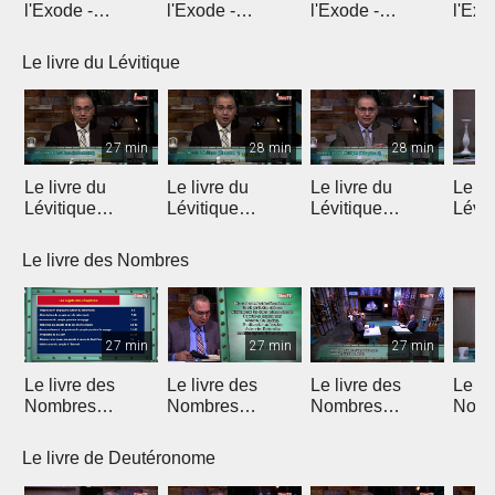
l'Exode -
l'Exode -
l'Exode -
l'Exo
Introduction
Chapitre 1
Chapitre 2
chapi
Le livre du Lévitique
27 min
28 min
28 min
Le livre du
Le livre du
Le livre du
Le li
Lévitique
Lévitique
Lévitique
Lévit
(Introduction)
(Chapitre 1)
(Chapitre 2)
(Chap
Le livre des Nombres
27 min
27 min
27 min
Le livre des
Le livre des
Le livre des
Le li
Nombres
Nombres
Nombres
Nomb
(Introduction)
(Chapitres 1 & 2)
(Chapitres 3 & 4)
(Chap
Le livre de Deutéronome