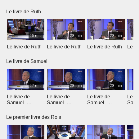
Le livre de Ruth
25 min
28 min
28 min
Le livre de Ruth
Le livre de Ruth
Le livre de Ruth
Le li
Le livre de Samuel
27 min
28 min
28 min
Le livre de
Le livre de
Le livre de
Le li
Samuel -
Samuel -
Samuel -
Samu
chapitre 1
chapitre 2
chapitres 3, 4, 5
chapi
Le premier livre des Rois