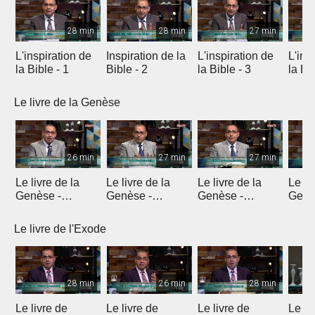
28 min
28 min
27 min
L'inspiration de
Inspiration de la
L'inspiration de
L'ins
la Bible - 1
Bible - 2
la Bible - 3
la Bib
Le livre de la Genèse
26 min
27 min
27 min
Le livre de la
Le livre de la
Le livre de la
Le li
Genèse -
Genèse -
Genèse -
Genè
Introduction 1
Introduction 2
Introduction 3
Intro
Le livre de l'Exode
28 min
26 min
28 min
Le livre de
Le livre de
Le livre de
Le li