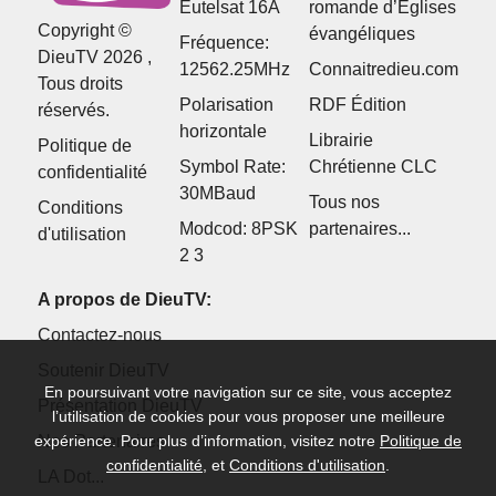
Eutelsat 16A
romande d’Églises
Copyright ©
évangéliques
Fréquence:
DieuTV 2026 ,
12562.25MHz
Connaitredieu.com
Tous droits
Polarisation
RDF Édition
réservés.
horizontale
Librairie
Politique de
Symbol Rate:
Chrétienne CLC
confidentialité
30MBaud
Tous nos
Conditions
Modcod: 8PSK
partenaires...
d'utilisation
2 3
A propos de DieuTV:
Contactez-nous
Soutenir DieuTV
En poursuivant votre navigation sur ce site, vous acceptez
Présentation DieuTV
l’utilisation de cookies pour vous proposer une meilleure
Nos Partenaires
expérience. Pour plus d’information, visitez notre
Politique de
confidentialité
, et
Conditions d'utilisation
.
LA Dot...