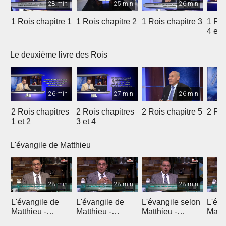
28 min
25 min
26 min
1 Rois chapitre 1
1 Rois chapitre 2
1 Rois chapitre 3
1 Roi
4 et 
Le deuxième livre des Rois
26 min
27 min
26 min
2 Rois chapitres
2 Rois chapitres
2 Rois chapitre 5
2 Roi
1 et 2
3 et 4
L'évangile de Matthieu
28 min
28 min
28 min
L'évangile de
L'évangile de
L'évangile selon
L'éva
Matthieu -
Matthieu -
Matthieu -
Matth
Introduction 1
Introduction 2
Chapitre 1
Chapi