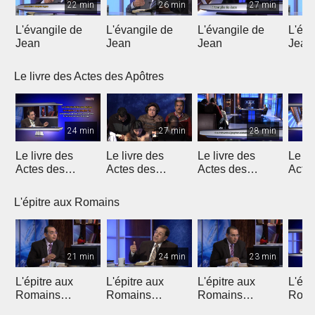
22 min
26 min
27 min
L'évangile de
L'évangile de
L'évangile de
L'éva
Jean
Jean
Jean
Jean
Le livre des Actes des Apôtres
24 min
27 min
28 min
Le livre des
Le livre des
Le livre des
Le li
Actes des
Actes des
Actes des
Acte
Apôtres
Apôtres
Apôtres
Apôt
L'épitre aux Romains
21 min
24 min
23 min
L'épitre aux
L'épitre aux
L'épitre aux
L'épi
Romains
Romains
Romains
Roma
(Introduction)
chapitre 1 (1)
chapitre 1 (2)
chapi