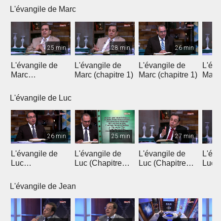
L'évangile de Marc
25 min
28 min
26 min
L'évangile de
L'évangile de
L'évangile de
L'éva
Marc
Marc (chapitre 1)
Marc (chapitre 1)
Marc 
(introduction)
L'évangile de Luc
26 min
25 min
27 min
L'évangile de
L'évangile de
L'évangile de
L'éva
Luc
Luc (Chapitre
Luc (Chapitre
Luc (
(Introduction)
1a)
1b)
L'évangile de Jean