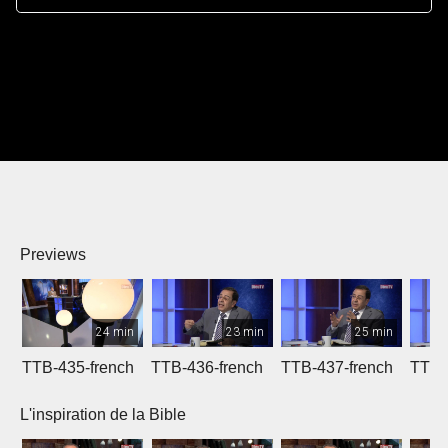
Previews
24 min
23 min
25 min
TTB-435-french
TTB-436-french
TTB-437-french
TTB-
L'inspiration de la Bible