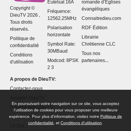
Eutelsat 16A
romande d’Églises
Copyright ©
évangéliques
Fréquence:
DieuTV 2026 ,
12562.25MHz
Connaitredieu.com
Tous droits
Polarisation
RDF Édition
réservés.
horizontale
Librairie
Politique de
Symbol Rate:
Chrétienne CLC
confidentialité
30MBaud
Tous nos
Conditions
Modcod: 8PSK
partenaires...
d'utilisation
2 3
A propos de DieuTV:
Contactez-nous
Soutenir DieuTV
En poursuivant votre navigation sur ce site, vous acceptez
Présentation DieuTV
l’utilisation de cookies pour vous proposer une meilleure
Nos Partenaires
expérience. Pour plus d’information, visitez notre
Politique de
confidentialité
, et
Conditions d'utilisation
.
LA Dot...