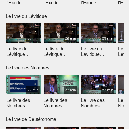
l'Exode -
l'Exode -
l'Exode -
l'Exo
Introduction
Chapitre 1
Chapitre 2
chapi
Le livre du Lévitique
27 min
28 min
28 min
Le livre du
Le livre du
Le livre du
Le li
Lévitique
Lévitique
Lévitique
Lévit
(Introduction)
(Chapitre 1)
(Chapitre 2)
(Chap
Le livre des Nombres
27 min
27 min
27 min
Le livre des
Le livre des
Le livre des
Le li
Nombres
Nombres
Nombres
Nomb
(Introduction)
(Chapitres 1 & 2)
(Chapitres 3 & 4)
(Chap
Le livre de Deutéronome