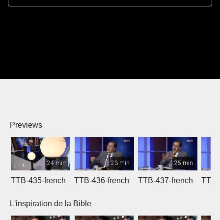
Previews
24 min
23 min
25 min
TTB-435-french
TTB-436-french
TTB-437-french
TTB-
L'inspiration de la Bible