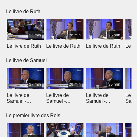
Le livre de Ruth
25 min
28 min
28 min
Le livre de Ruth
Le livre de Ruth
Le livre de Ruth
Le li
Le livre de Samuel
27 min
28 min
28 min
Le livre de
Le livre de
Le livre de
Le li
Samuel -
Samuel -
Samuel -
Samu
chapitre 1
chapitre 2
chapitres 3, 4, 5
chapi
Le premier livre des Rois