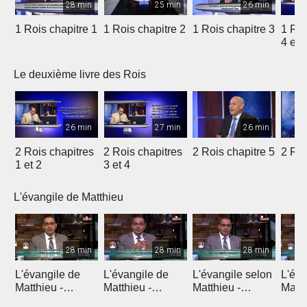
28 min
25 min
26 min
1 Rois chapitre 1
1 Rois chapitre 2
1 Rois chapitre 3
1 Roi
4 et 
Le deuxième livre des Rois
26 min
27 min
26 min
2 Rois chapitres
2 Rois chapitres
2 Rois chapitre 5
2 Roi
1 et 2
3 et 4
L'évangile de Matthieu
28 min
28 min
28 min
L'évangile de
L'évangile de
L'évangile selon
L'éva
Matthieu -
Matthieu -
Matthieu -
Matth
Introduction 1
Introduction 2
Chapitre 1
Chapi