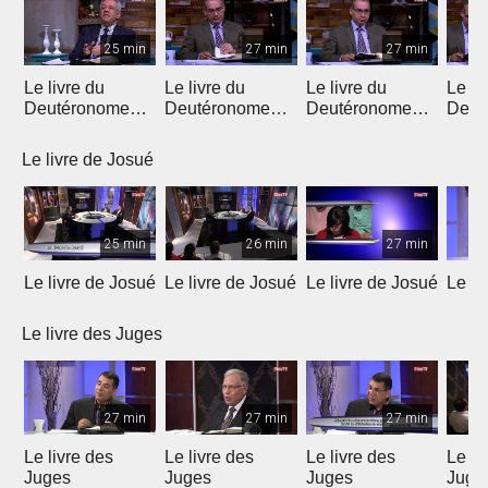
25 min
27 min
27 min
Le livre du
Le livre du
Le livre du
Le li
Deutéronome
Deutéronome
Deutéronome
Deut
(Introduction)
(chapitres 1, 2)
(chapitres 3, 4)
(chap
Le livre de Josué
25 min
26 min
27 min
Le livre de Josué
Le livre de Josué
Le livre de Josué
Le li
Le livre des Juges
27 min
27 min
27 min
Le livre des
Le livre des
Le livre des
Le li
Juges
Juges
Juges
Juge