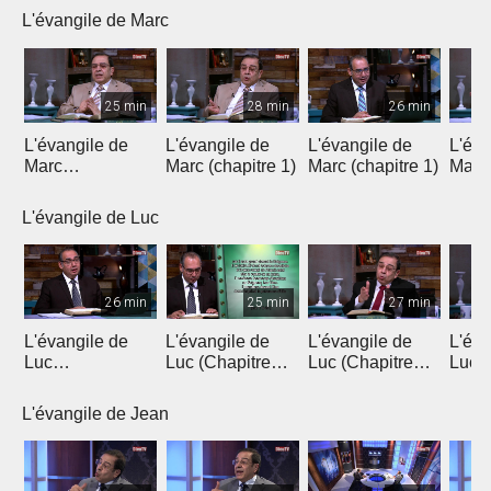
L'évangile de Marc
25 min
28 min
26 min
L'évangile de
L'évangile de
L'évangile de
L'éva
Marc
Marc (chapitre 1)
Marc (chapitre 1)
Marc 
(introduction)
L'évangile de Luc
26 min
25 min
27 min
L'évangile de
L'évangile de
L'évangile de
L'éva
Luc
Luc (Chapitre
Luc (Chapitre
Luc (
(Introduction)
1a)
1b)
L'évangile de Jean