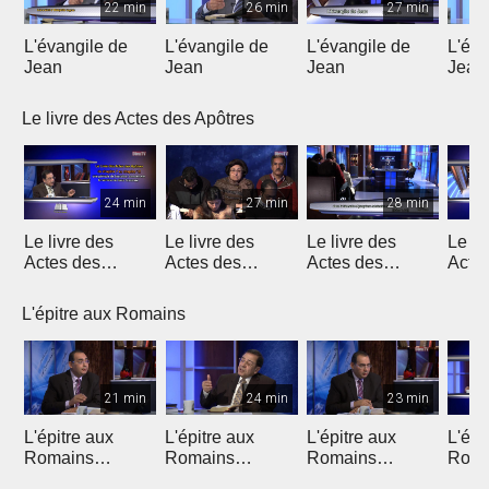
22 min
26 min
27 min
L'évangile de
L'évangile de
L'évangile de
L'éva
Jean
Jean
Jean
Jean
Le livre des Actes des Apôtres
24 min
27 min
28 min
Le livre des
Le livre des
Le livre des
Le li
Actes des
Actes des
Actes des
Acte
Apôtres
Apôtres
Apôtres
Apôt
L'épitre aux Romains
21 min
24 min
23 min
L'épitre aux
L'épitre aux
L'épitre aux
L'épi
Romains
Romains
Romains
Roma
(Introduction)
chapitre 1 (1)
chapitre 1 (2)
chapi