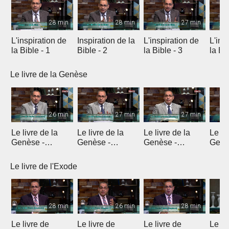
28 min
28 min
27 min
L'inspiration de
Inspiration de la
L'inspiration de
L'ins
la Bible - 1
Bible - 2
la Bible - 3
la Bib
Le livre de la Genèse
26 min
27 min
27 min
Le livre de la
Le livre de la
Le livre de la
Le li
Genèse -
Genèse -
Genèse -
Genè
Introduction 1
Introduction 2
Introduction 3
Intro
Le livre de l'Exode
28 min
26 min
28 min
Le livre de
Le livre de
Le livre de
Le li