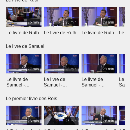
25 min
28 min
28 min
Le livre de Ruth
Le livre de Ruth
Le livre de Ruth
Le li
Le livre de Samuel
27 min
28 min
28 min
Le livre de
Le livre de
Le livre de
Le li
Samuel -
Samuel -
Samuel -
Samu
chapitre 1
chapitre 2
chapitres 3, 4, 5
chapi
Le premier livre des Rois
28 min
25 min
26 min