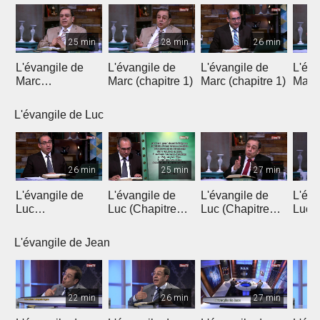
25 min
28 min
26 min
L'évangile de
L'évangile de
L'évangile de
L'éva
Marc
Marc (chapitre 1)
Marc (chapitre 1)
Marc 
(introduction)
L'évangile de Luc
26 min
25 min
27 min
L'évangile de
L'évangile de
L'évangile de
L'éva
Luc
Luc (Chapitre
Luc (Chapitre
Luc (
(Introduction)
1a)
1b)
L'évangile de Jean
22 min
26 min
27 min