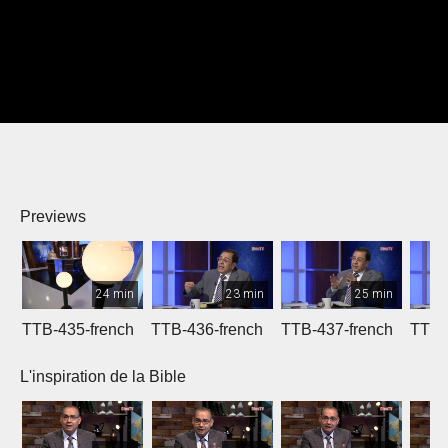
Previews
24 min
23 min
25 min
TTB-435-french
TTB-436-french
TTB-437-french
TTB-
L'inspiration de la Bible