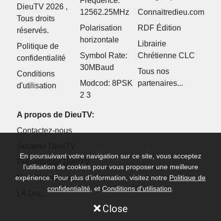
Fréquence:
DieuTV 2026 ,
12562.25MHz
Connaitredieu.com
Tous droits
Polarisation
RDF Édition
réservés.
horizontale
Librairie
Politique de
Symbol Rate:
Chrétienne CLC
confidentialité
30MBaud
Tous nos
Conditions
Modcod: 8PSK
partenaires...
d'utilisation
2 3
A propos de DieuTV:
Contactez-nous
Soutenir DieuTV
En poursuivant votre navigation sur ce site, vous acceptez
Présentation DieuTV
l’utilisation de cookies pour vous proposer une meilleure
Nos Partenaires
expérience. Pour plus d’information, visitez notre
Politique de
confidentialité
, et
Conditions d'utilisation
.
LA Dot...