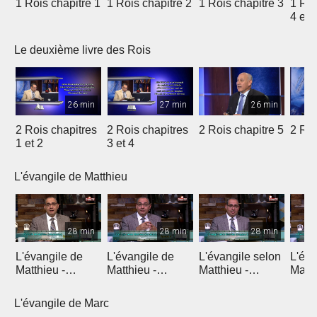
1 Rois chapitre 1
1 Rois chapitre 2
1 Rois chapitre 3
1 Roi
4 et 
Le deuxième livre des Rois
26 min
27 min
26 min
2 Rois chapitres
2 Rois chapitres
2 Rois chapitre 5
2 Roi
1 et 2
3 et 4
L'évangile de Matthieu
28 min
28 min
28 min
L'évangile de
L'évangile de
L'évangile selon
L'éva
Matthieu -
Matthieu -
Matthieu -
Matth
Introduction 1
Introduction 2
Chapitre 1
Chapi
L'évangile de Marc