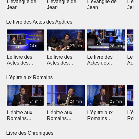
L'évangile de
L'évangile de
L'évangile de
L'éva
Jean
Jean
Jean
Jean
Le livre des Actes des Apôtres
24 min
27 min
28 min
Le livre des
Le livre des
Le livre des
Le li
Actes des
Actes des
Actes des
Acte
Apôtres
Apôtres
Apôtres
Apôt
L'épitre aux Romains
21 min
24 min
23 min
L'épitre aux
L'épitre aux
L'épitre aux
L'épi
Romains
Romains
Romains
Roma
(Introduction)
chapitre 1 (1)
chapitre 1 (2)
chapi
Livre des Chroniques