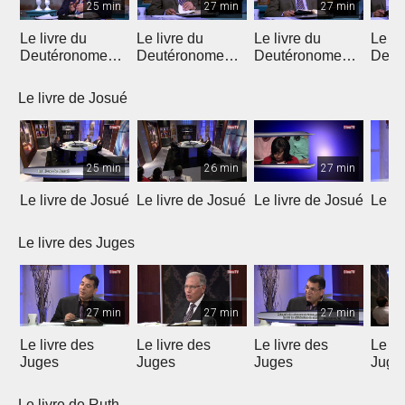
25 min
27 min
27 min
Le livre du
Le livre du
Le livre du
Le li
Deutéronome
Deutéronome
Deutéronome
Deut
(Introduction)
(chapitres 1, 2)
(chapitres 3, 4)
(chap
Le livre de Josué
25 min
26 min
27 min
Le livre de Josué
Le livre de Josué
Le livre de Josué
Le li
Le livre des Juges
27 min
27 min
27 min
Le livre des
Le livre des
Le livre des
Le li
Juges
Juges
Juges
Juge
Le livre de Ruth