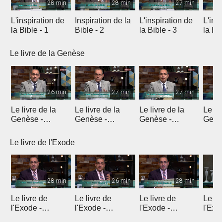
28 min
28 min
27 min
L'inspiration de
Inspiration de la
L'inspiration de
L'ins
la Bible - 1
Bible - 2
la Bible - 3
la Bib
Le livre de la Genèse
26 min
27 min
27 min
Le livre de la
Le livre de la
Le livre de la
Le li
Genèse -
Genèse -
Genèse -
Genè
Introduction 1
Introduction 2
Introduction 3
Intro
Le livre de l'Exode
28 min
26 min
28 min
Le livre de
Le livre de
Le livre de
Le li
l'Exode -
l'Exode -
l'Exode -
l'Exo
Introduction
Chapitre 1
Chapitre 2
chapi