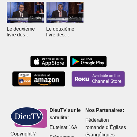
27 min
23 min
Le deuxième
Le deuxième
livre des
livre des
Chroniques - 12
Chroniques
DieuTV sur le
Nos Partenaires:
satellite:
Fédération
Eutelsat 16A
romande d’Églises
Copyright ©
évangéliques