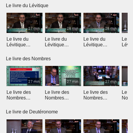
Le livre du Lévitique
27 min
28 min
28 min
Le livre du
Le livre du
Le livre du
Le li
Lévitique
Lévitique
Lévitique
Lévit
(Introduction)
(Chapitre 1)
(Chapitre 2)
(Chap
Le livre des Nombres
27 min
27 min
27 min
Le livre des
Le livre des
Le livre des
Le li
Nombres
Nombres
Nombres
Nomb
(Introduction)
(Chapitres 1 & 2)
(Chapitres 3 & 4)
(Chap
Le livre de Deutéronome