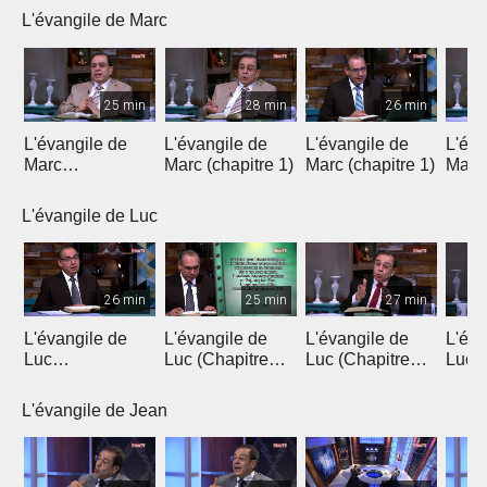
L'évangile de Marc
25 min
28 min
26 min
L'évangile de
L'évangile de
L'évangile de
L'éva
Marc
Marc (chapitre 1)
Marc (chapitre 1)
Marc 
(introduction)
L'évangile de Luc
26 min
25 min
27 min
L'évangile de
L'évangile de
L'évangile de
L'éva
Luc
Luc (Chapitre
Luc (Chapitre
Luc (
(Introduction)
1a)
1b)
L'évangile de Jean