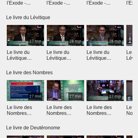
l'Exode -
l'Exode -
l'Exode -
l'Exo
Introduction
Chapitre 1
Chapitre 2
chapi
Le livre du Lévitique
27 min
28 min
28 min
Le livre du
Le livre du
Le livre du
Le li
Lévitique
Lévitique
Lévitique
Lévit
(Introduction)
(Chapitre 1)
(Chapitre 2)
(Chap
Le livre des Nombres
27 min
27 min
27 min
Le livre des
Le livre des
Le livre des
Le li
Nombres
Nombres
Nombres
Nomb
(Introduction)
(Chapitres 1 & 2)
(Chapitres 3 & 4)
(Chap
Le livre de Deutéronome