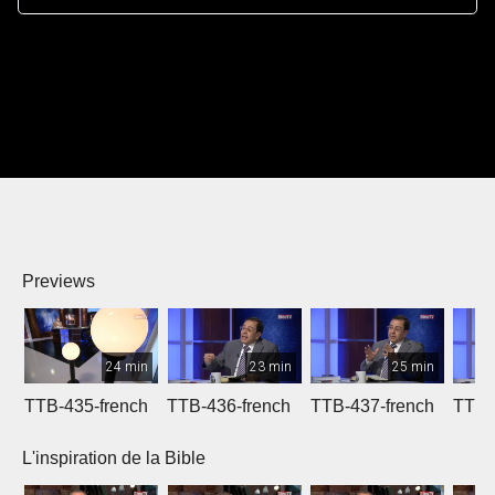
Previews
24 min
23 min
25 min
TTB-435-french
TTB-436-french
TTB-437-french
TTB-
L'inspiration de la Bible