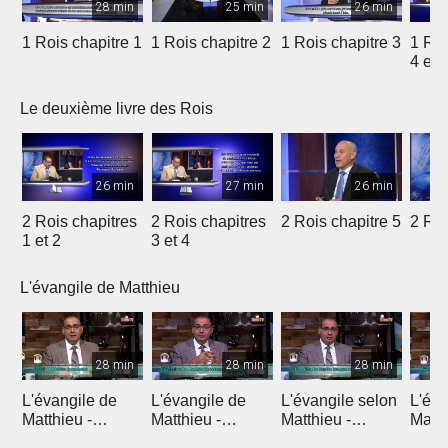
28 min
25 min
26 min
1 Rois chapitre 1
1 Rois chapitre 2
1 Rois chapitre 3
1 Roi
4 et 
Le deuxième livre des Rois
26 min
27 min
26 min
2 Rois chapitres
2 Rois chapitres
2 Rois chapitre 5
2 Roi
1 et 2
3 et 4
L'évangile de Matthieu
28 min
28 min
28 min
L'évangile de
L'évangile de
L'évangile selon
L'éva
Matthieu -
Matthieu -
Matthieu -
Matth
Introduction 1
Introduction 2
Chapitre 1
Chapi