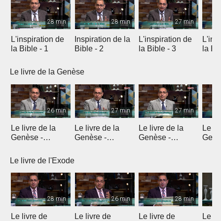
28 min
28 min
27 min
L'inspiration de
Inspiration de la
L'inspiration de
L'ins
la Bible - 1
Bible - 2
la Bible - 3
la Bib
Le livre de la Genèse
26 min
27 min
27 min
Le livre de la
Le livre de la
Le livre de la
Le li
Genèse -
Genèse -
Genèse -
Genè
Introduction 1
Introduction 2
Introduction 3
Intro
Le livre de l'Exode
28 min
26 min
28 min
Le livre de
Le livre de
Le livre de
Le li