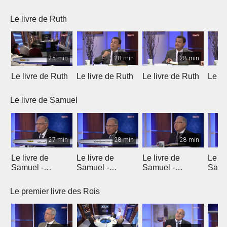
Le livre de Ruth
25 min
28 min
28 min
Le livre de Ruth
Le livre de Ruth
Le livre de Ruth
Le li
Le livre de Samuel
27 min
28 min
28 min
Le livre de
Le livre de
Le livre de
Le li
Samuel -
Samuel -
Samuel -
Samu
chapitre 1
chapitre 2
chapitres 3, 4, 5
chapi
Le premier livre des Rois