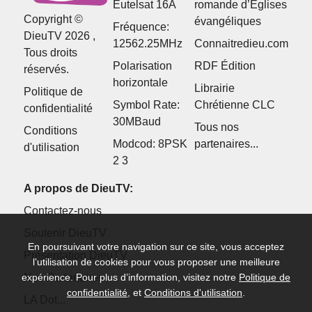
Eutelsat 16A
romande d’Églises
Copyright ©
évangéliques
Fréquence:
DieuTV 2026 ,
12562.25MHz
Connaitredieu.com
Tous droits
Polarisation
RDF Édition
réservés.
horizontale
Librairie
Politique de
Symbol Rate:
Chrétienne CLC
confidentialité
30MBaud
Tous nos
Conditions
Modcod: 8PSK
partenaires...
d'utilisation
2 3
A propos de DieuTV:
Contactez-nous
Soutenir DieuTV
En poursuivant votre navigation sur ce site, vous acceptez
Présentation DieuTV
l’utilisation de cookies pour vous proposer une meilleure
Nos Partenaires
expérience. Pour plus d’information, visitez notre
Politique de
confidentialité
, et
Conditions d'utilisation
.
LA Dot...