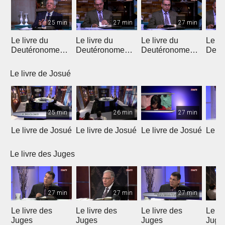
25 min
27 min
27 min
Le livre du
Le livre du
Le livre du
Le li
Deutéronome
Deutéronome
Deutéronome
Deut
(Introduction)
(chapitres 1, 2)
(chapitres 3, 4)
(chap
Le livre de Josué
25 min
26 min
27 min
Le livre de Josué
Le livre de Josué
Le livre de Josué
Le li
Le livre des Juges
27 min
27 min
27 min
Le livre des
Le livre des
Le livre des
Le li
Juges
Juges
Juges
Juge