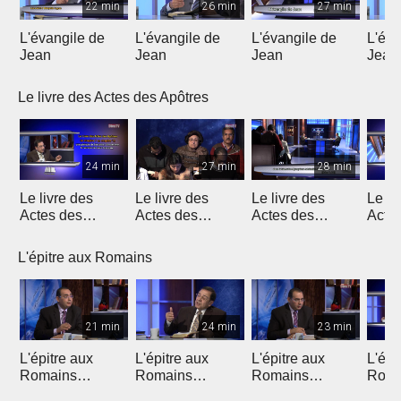
22 min
26 min
27 min
L'évangile de
L'évangile de
L'évangile de
L'éva
Jean
Jean
Jean
Jean
Le livre des Actes des Apôtres
24 min
27 min
28 min
Le livre des
Le livre des
Le livre des
Le li
Actes des
Actes des
Actes des
Acte
Apôtres
Apôtres
Apôtres
Apôt
L'épitre aux Romains
21 min
24 min
23 min
L'épitre aux
L'épitre aux
L'épitre aux
L'épi
Romains
Romains
Romains
Roma
(Introduction)
chapitre 1 (1)
chapitre 1 (2)
chapi