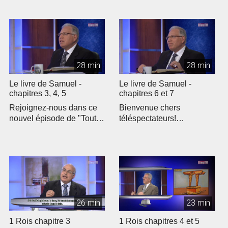
28 min
28 min
Le livre de Samuel -
Le livre de Samuel -
chapitres 3, 4, 5
chapitres 6 et 7
Rejoignez-nous dans ce
Bienvenue chers
nouvel épisode de "Toute
téléspectateurs!
la Bible" où nous
Rejoignez-nous pour un
explorons le...
nouvel épisode de "To...
26 min
23 min
1 Rois chapitre 3
1 Rois chapitres 4 et 5