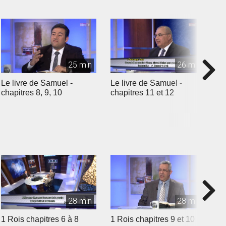
25 min
26 min
Le livre de Samuel -
Le livre de Samuel -
L
chapitres 8, 9, 10
chapitres 11 et 12
c
28 min
28 min
1 Rois chapitres 6 à 8
1 Rois chapitres 9 et 10
1