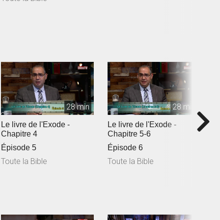
28 min
28 min
Le livre de l'Exode -
Le livre de l'Exode -
L
Chapitre 4
Chapitre 5-6
C
Épisode 5
Épisode 6
Toute la Bible
Toute la Bible
T