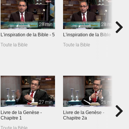
28 min
28 min
L'inspiration de la Bible - 5
L'inspiration de la Bible - 6
I
Toute la Bible
Toute la Bible
T
27 min
26 min
Livre de la Genèse -
Livre de la Genèse -
L
Chapitre 1
Chapitre 2a
c
Toute la Bible
T