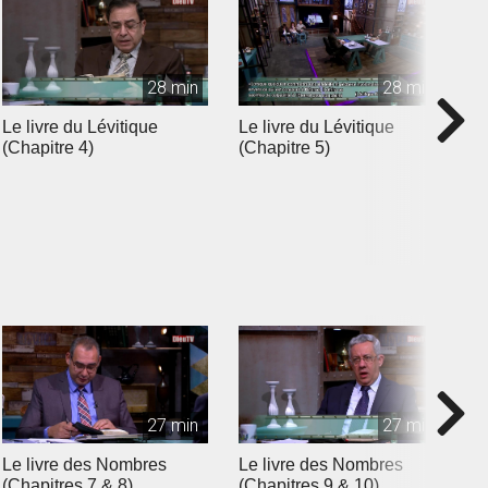
28 min
28 min
Le livre du Lévitique
Le livre du Lévitique
L
(Chapitre 4)
(Chapitre 5)
(
27 min
27 min
Le livre des Nombres
Le livre des Nombres
L
(Chapitres 7 & 8)
(Chapitres 9 & 10)
(