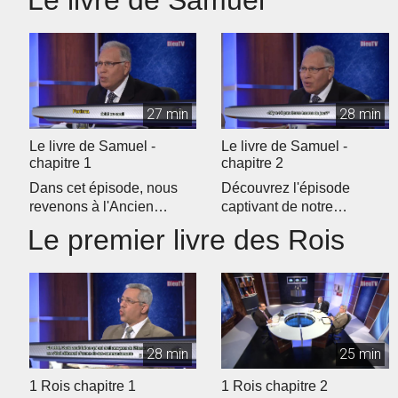
Le livre de Samuel
27 min
28 min
Le livre de Samuel -
Le livre de Samuel -
chapitre 1
chapitre 2
Dans cet épisode, nous
Découvrez l'épisode
revenons à l'Ancien
captivant de notre
Testament pour débuter
programme d'étude
Le premier livre des Rois
notre étud...
biblique quotidien �...
28 min
25 min
1 Rois chapitre 1
1 Rois chapitre 2