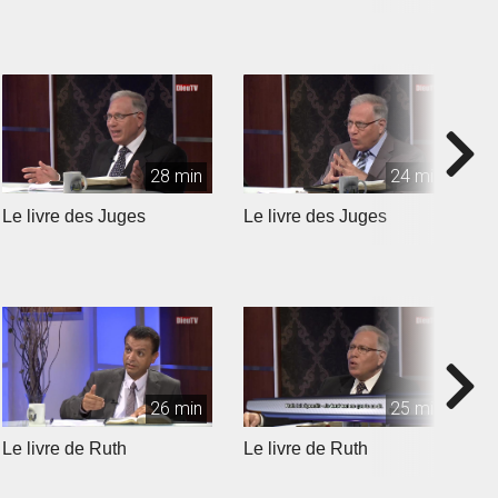
28 min
24 min
Le livre des Juges
Le livre des Juges
L
26 min
25 min
Le livre de Ruth
Le livre de Ruth
L