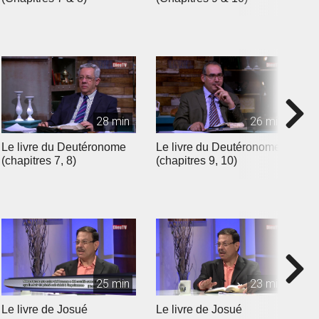
28 min
26 min
Le livre du Deutéronome
Le livre du Deutéronome
L
(chapitres 7, 8)
(chapitres 9, 10)
(
25 min
23 min
Le livre de Josué
Le livre de Josué
L