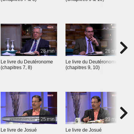
28 min
26 min
Le livre du Deutéronome
Le livre du Deutéronome
L
(chapitres 7, 8)
(chapitres 9, 10)
(
25 min
23 min
Le livre de Josué
Le livre de Josué
L