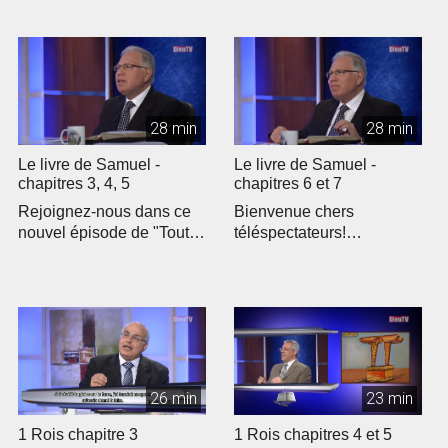
28 min
28 min
Le livre de Samuel -
Le livre de Samuel -
chapitres 3, 4, 5
chapitres 6 et 7
Rejoignez-nous dans ce
Bienvenue chers
nouvel épisode de "Toute
téléspectateurs!
la Bible" où nous
Rejoignez-nous pour un
explorons le...
nouvel épisode de "To...
26 min
23 min
1 Rois chapitre 3
1 Rois chapitres 4 et 5