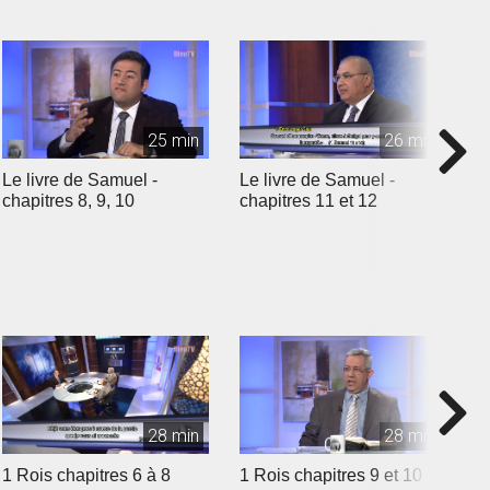
25 min
26 min
Le livre de Samuel -
Le livre de Samuel -
L
chapitres 8, 9, 10
chapitres 11 et 12
c
28 min
28 min
1 Rois chapitres 6 à 8
1 Rois chapitres 9 et 10
1