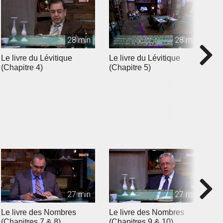
28 min
28 min
Le livre du Lévitique
Le livre du Lévitique
L
(Chapitre 4)
(Chapitre 5)
(
27 min
27 min
Le livre des Nombres
Le livre des Nombres
L
(Chapitres 7 & 8)
(Chapitres 9 & 10)
(