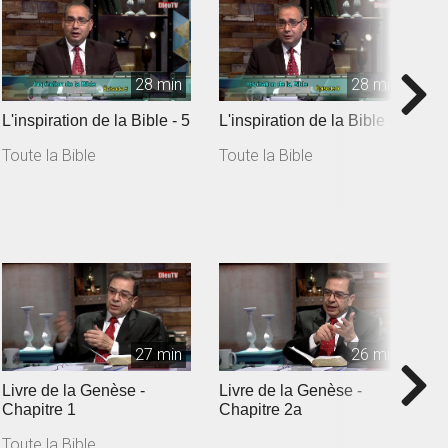
28 min
28 min
L'inspiration de la Bible - 5
L'inspiration de la Bible - 6
I
Toute la Bible
Toute la Bible
T
27 min
26 min
Livre de la Genèse -
Livre de la Genèse -
L
Chapitre 1
Chapitre 2a
c
Toute la Bible
T