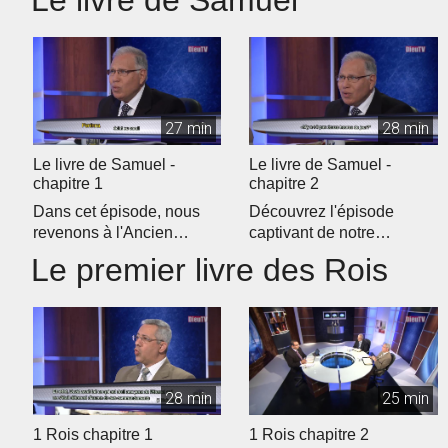
Le livre de Samuel
27 min
28 min
Le livre de Samuel -
Le livre de Samuel -
chapitre 1
chapitre 2
Dans cet épisode, nous
Découvrez l'épisode
revenons à l'Ancien
captivant de notre
Testament pour débuter
programme d'étude
Le premier livre des Rois
notre étud...
biblique quotidien �...
28 min
25 min
1 Rois chapitre 1
1 Rois chapitre 2