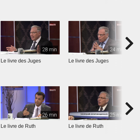
28 min
24 min
Le livre des Juges
Le livre des Juges
L
26 min
25 min
Le livre de Ruth
Le livre de Ruth
L