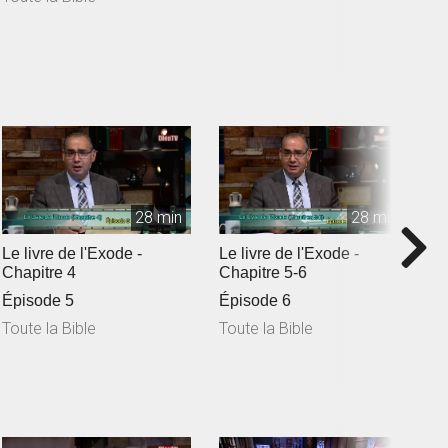
28 min
28 min
Le livre de l'Exode -
Le livre de l'Exode -
L
Chapitre 4
Chapitre 5-6
C
Épisode 5
Épisode 6
Toute la Bible
Toute la Bible
T