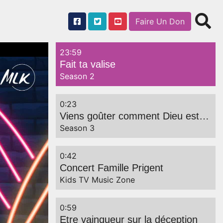
Faire Un Don
23:59
Fait ta valise
Season 2
0:23
Viens goûter comment Dieu est
bon Il tient toujours ses
Season 3
promesses
0:42
Concert Famille Prigent
Kids TV Music Zone
0:59
Etre vainqueur sur la déception