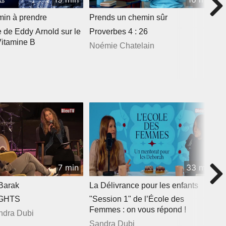
min à prendre
Prends un chemin sûr
de Eddy Arnold sur le
Proverbes 4 : 26
Vitamine B
Noémie Chatelain
7 min
33 min
Barak
La Délivrance pour les enfants
IGHTS
"Session 1" de l’École des
Femmes : on vous répond !
andra Dubi
Sandra Dubi