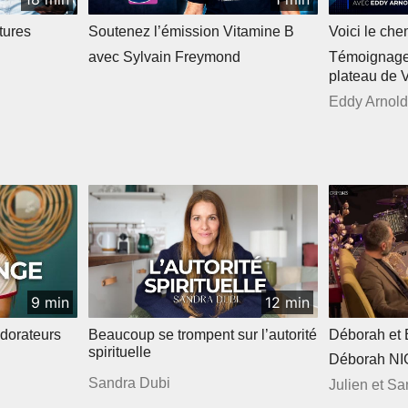
tures
Soutenez l’émission Vitamine B
Voici le che
avec Sylvain Freymond
Témoignage 
plateau de 
Eddy Arnold
9 min
12 min
dorateurs
Beaucoup se trompent sur l’autorité
Déborah et 
spirituelle
Déborah N
Sandra Dubi
Julien et S