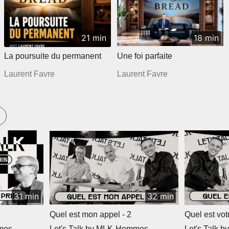
21 min
18 min
La poursuite du permanent
Une foi parfaite
Laurent Favre
Laurent Favre
31 min
32 min
Quel est mon appel - 2
Quel est vot
mmes
Let's Talk by MLK-Hommes
Let's Talk