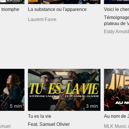
 triomphe
La substance ou l'apparence
Voici le che
Témoignage 
Laurent Favre
plateau de 
Eddy Arnold
5 min
3 min
Tu es la vie
Au nom de 
Feat. Samuel Olivier
Samuel
MLK Music 