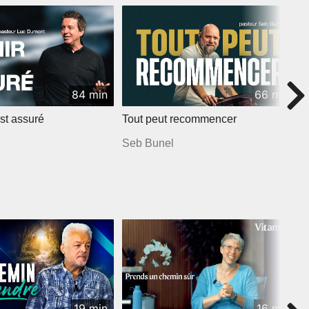
84 min
66 min
st assuré
Tout peut recommencer
Seb Bunel
19 min
16 min