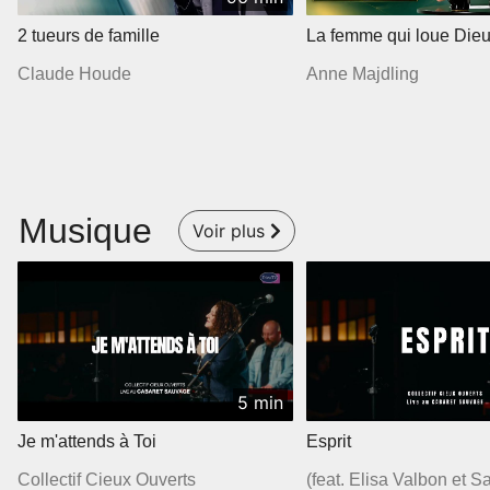
2 tueurs de famille
La femme qui loue Dieu
Claude Houde
Anne Majdling
Musique
Voir plus
5 min
Je m'attends à Toi
Esprit
Collectif Cieux Ouverts
(feat. Elisa Valbon et 