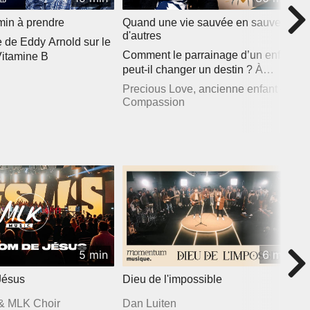
min à prendre
Quand une vie sauvée en sauve
d'autres
de Eddy Arnold sur le
Comment le parrainage d’un enfant
Vitamine B
peut-il changer un destin ? À
travers ce...
Precious Love, ancienne enfant de
Compassion
5 min
6 min
Jésus
Dieu de l'impossible
& MLK Choir
Dan Luiten