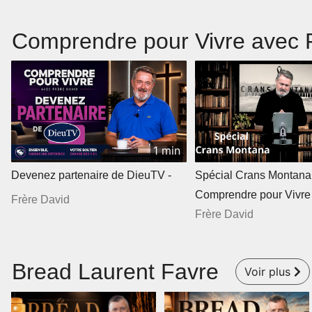
Comprendre pour Vivre avec 
1 min
Devenez partenaire de DieuTV -
Spécial Crans Montana
Comprendre pour Vivre
Frère David
Frère David
Bread Laurent Favre
Voir plus