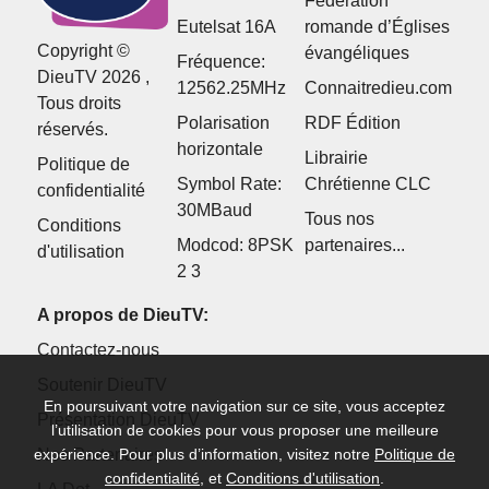
Fédération
Eutelsat 16A
romande d’Églises
Copyright ©
évangéliques
Fréquence:
DieuTV 2026 ,
12562.25MHz
Connaitredieu.com
Tous droits
Polarisation
RDF Édition
réservés.
horizontale
Librairie
Politique de
Symbol Rate:
Chrétienne CLC
confidentialité
30MBaud
Tous nos
Conditions
Modcod: 8PSK
partenaires...
d'utilisation
2 3
A propos de DieuTV:
Contactez-nous
Soutenir DieuTV
En poursuivant votre navigation sur ce site, vous acceptez
Présentation DieuTV
l’utilisation de cookies pour vous proposer une meilleure
expérience. Pour plus d’information, visitez notre
Politique de
Nos Partenaires
confidentialité
, et
Conditions d'utilisation
.