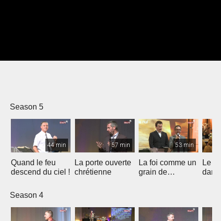
Season 5
44 min
57 min
53 min
Quand le feu
La porte ouverte
La foi comme un
Le B
descend du ciel !
chrétienne
grain de
dans 
moutarde
Espri
Season 4