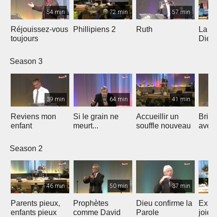
54 min
72 min
57 min
Réjouissez-vous
Phillipiens 2
Ruth
La vi
toujours
Dieu 
enfan
Season 3
39 min
64 min
41 min
Reviens mon
Si le grain ne
Accueillir un
Brill
enfant
meurt...
souffle nouveau
averti
Season 2
46 min
50 min
37 min
Parents pieux,
Prophètes
Dieu confirme la
Expl
enfants pieux
comme David
Parole
joie