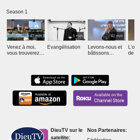
Season 1
47 min
5 min
42 min
Venez à moi,
Evangélisation
Levons-nous et
L'out
vous trouverez
bâtissons
de Jé
repos
ensemble
l'éto
DieuTV sur le
Nos Partenaires:
satellite: