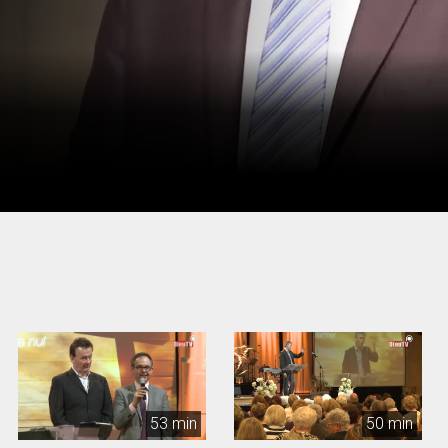
53 min
50 min