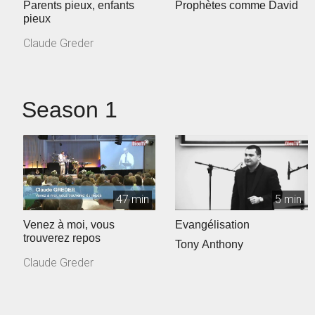
Parents pieux, enfants
Prophètes comme David
pieux
Claude Greder
Season 1
47 min
5 min
Venez à moi, vous
Evangélisation
trouverez repos
Tony Anthony
Claude Greder