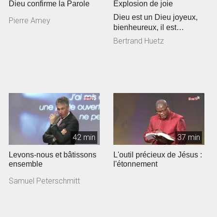
Dieu confirme la Parole
Explosion de joie
Dieu est un Dieu joyeux,
Pierre Amey
bienheureux, il est
tellement différent de
Bertrand Huetz
l’image q...
42 min
37 min
Levons-nous et bâtissons
L'outil précieux de Jésus :
ensemble
l'étonnement
Samuel Peterschmitt