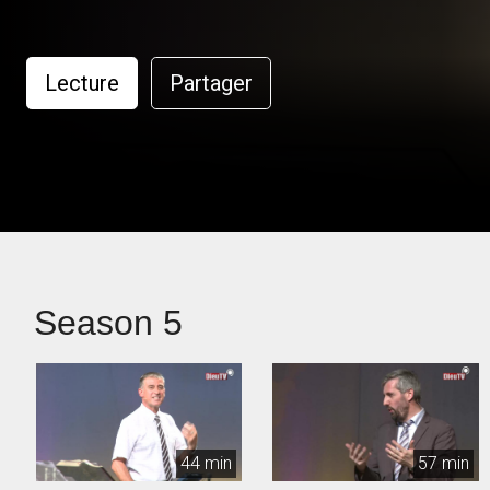
Lecture
Partager
Season 5
44 min
57 min