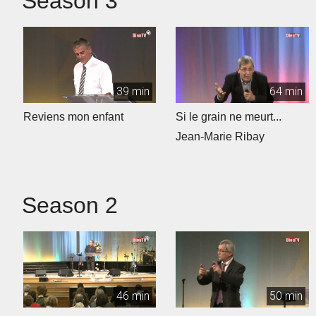
Season 3
39 min
64 min
Reviens mon enfant
Si le grain ne meurt...
Jean-Marie Ribay
Season 2
46 min
50 min