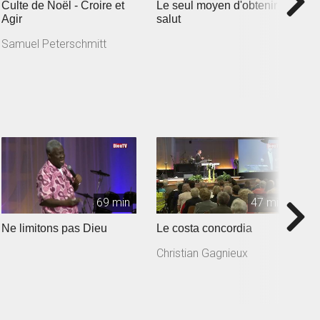
Culte de Noël - Croire et
Le seul moyen d'obtenir le
R
Agir
salut
C
Samuel Peterschmitt
69 min
47 min
Ne limitons pas Dieu
Le costa concordia
L
Christian Gagnieux
B