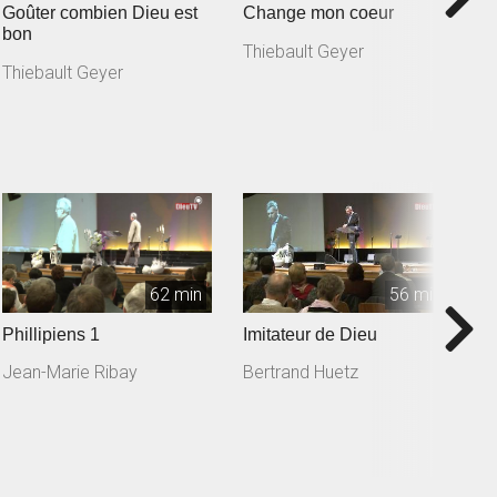
Goûter combien Dieu est
Change mon coeur
L
bon
Thiebault Geyer
J
Thiebault Geyer
62 min
56 min
Phillipiens 1
Imitateur de Dieu
L
Jean-Marie Ribay
Bertrand Huetz
C