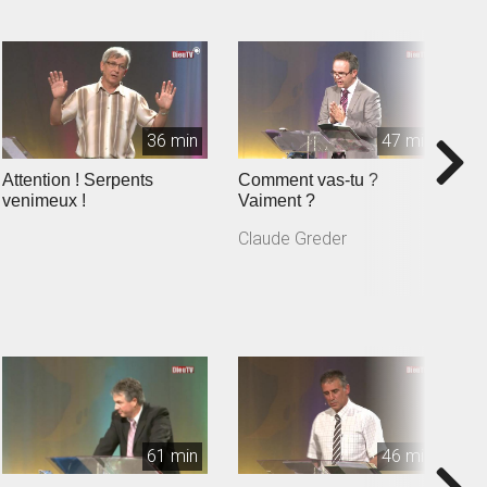
36 min
47 min
Attention ! Serpents
Comment vas-tu ?
J
venimeux !
Vaiment ?
Claude Greder
61 min
46 min