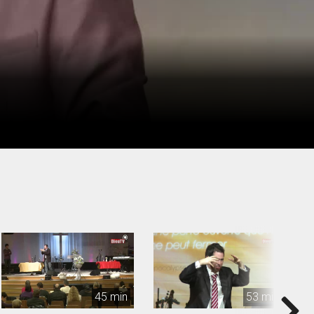
45 min
53 min