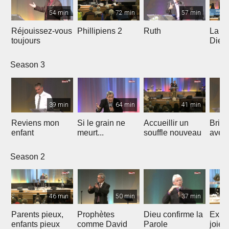
54 min
72 min
57 min
Réjouissez-vous
Phillipiens 2
Ruth
La vi
toujours
Dieu 
enfan
Season 3
39 min
64 min
41 min
Reviens mon
Si le grain ne
Accueillir un
Brill
enfant
meurt...
souffle nouveau
averti
Season 2
46 min
50 min
37 min
Parents pieux,
Prophètes
Dieu confirme la
Expl
enfants pieux
comme David
Parole
joie