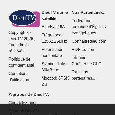
DieuTV sur le
Nos Partenaires:
satellite:
Fédération
Eutelsat 16A
romande d’Églises
Copyright ©
évangéliques
Fréquence:
DieuTV 2026 ,
12562.25MHz
Connaitredieu.com
Tous droits
Polarisation
RDF Édition
réservés.
horizontale
Librairie
Politique de
Symbol Rate:
Chrétienne CLC
confidentialité
30MBaud
Tous nos
Conditions
Modcod: 8PSK
partenaires...
d'utilisation
2 3
A propos de DieuTV:
Contactez-nous
Soutenir DieuTV