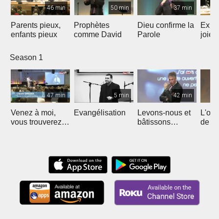
46 min
50 min
37 min
Parents pieux,
Prophètes
Dieu confirme la
Expl
enfants pieux
comme David
Parole
joie
Season 1
47 min
5 min
42 min
Venez à moi,
Evangélisation
Levons-nous et
L'out
vous trouverez
bâtissons
de Jé
repos
ensemble
l'éto