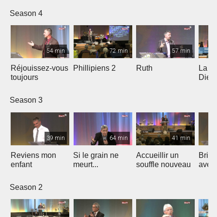
Season 4
54 min
72 min
57 min
Réjouissez-vous
Phillipiens 2
Ruth
La vi
toujours
Dieu 
enfan
Season 3
39 min
64 min
41 min
Reviens mon
Si le grain ne
Accueillir un
Brill
enfant
meurt...
souffle nouveau
averti
Season 2