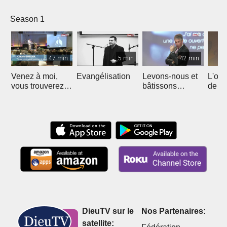
Season 1
47 min
5 min
42 min
Venez à moi,
Evangélisation
Levons-nous et
L'out
vous trouverez
bâtissons
de Jé
repos
ensemble
l'éto
DieuTV sur le
Nos Partenaires:
satellite: