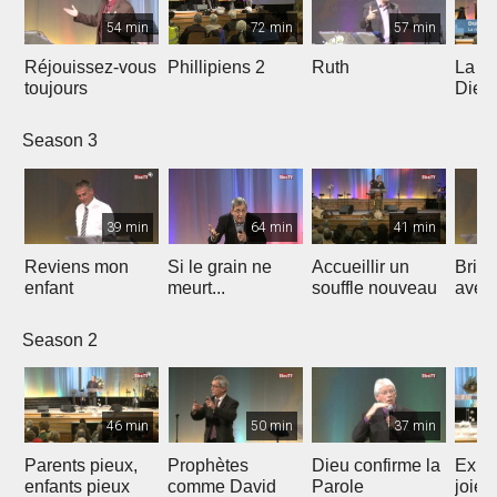
54 min
72 min
57 min
Réjouissez-vous
Phillipiens 2
Ruth
La vi
toujours
Dieu 
enfan
Season 3
39 min
64 min
41 min
Reviens mon
Si le grain ne
Accueillir un
Brill
enfant
meurt...
souffle nouveau
averti
Season 2
46 min
50 min
37 min
Parents pieux,
Prophètes
Dieu confirme la
Expl
enfants pieux
comme David
Parole
joie