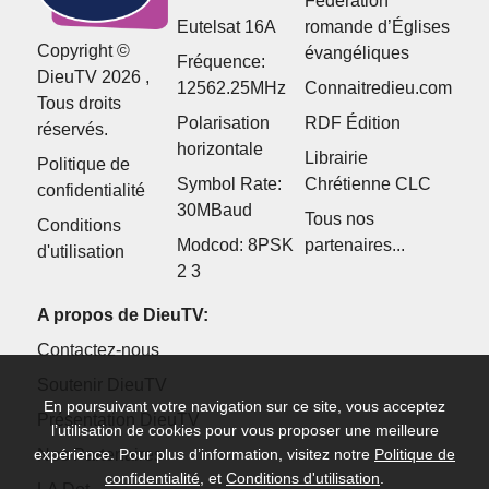
Fédération
Eutelsat 16A
romande d’Églises
Copyright ©
évangéliques
Fréquence:
DieuTV 2026 ,
12562.25MHz
Connaitredieu.com
Tous droits
Polarisation
RDF Édition
réservés.
horizontale
Librairie
Politique de
Symbol Rate:
Chrétienne CLC
confidentialité
30MBaud
Tous nos
Conditions
Modcod: 8PSK
partenaires...
d'utilisation
2 3
A propos de DieuTV:
Contactez-nous
Soutenir DieuTV
En poursuivant votre navigation sur ce site, vous acceptez
Présentation DieuTV
l’utilisation de cookies pour vous proposer une meilleure
expérience. Pour plus d’information, visitez notre
Politique de
Nos Partenaires
confidentialité
, et
Conditions d'utilisation
.