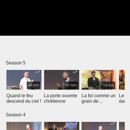
Season 5
44 min
57 min
53 min
Quand le feu
La porte ouverte
La foi comme un
Le B
descend du ciel !
chrétienne
grain de
dans 
moutarde
Espri
Season 4