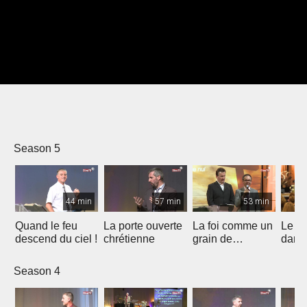
Season 5
44 min
57 min
53 min
Quand le feu
La porte ouverte
La foi comme un
Le B
descend du ciel !
chrétienne
grain de
dans 
moutarde
Espri
Season 4