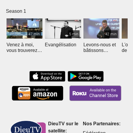
Season 1
47 min
5 min
42 min
Venez à moi,
Evangélisation
Levons-nous et
L'out
vous trouverez
bâtissons
de Jé
repos
ensemble
l'éto
DieuTV sur le
Nos Partenaires:
satellite: