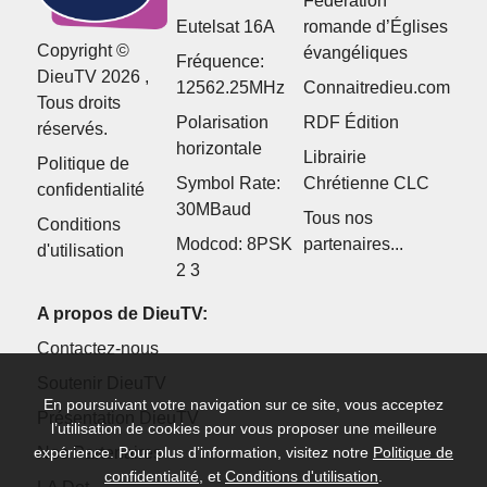
Fédération
Eutelsat 16A
romande d’Églises
Copyright ©
évangéliques
Fréquence:
DieuTV 2026 ,
12562.25MHz
Connaitredieu.com
Tous droits
Polarisation
RDF Édition
réservés.
horizontale
Librairie
Politique de
Symbol Rate:
Chrétienne CLC
confidentialité
30MBaud
Tous nos
Conditions
Modcod: 8PSK
partenaires...
d'utilisation
2 3
A propos de DieuTV:
Contactez-nous
Soutenir DieuTV
En poursuivant votre navigation sur ce site, vous acceptez
Présentation DieuTV
l’utilisation de cookies pour vous proposer une meilleure
expérience. Pour plus d’information, visitez notre
Politique de
Nos Partenaires
confidentialité
, et
Conditions d'utilisation
.