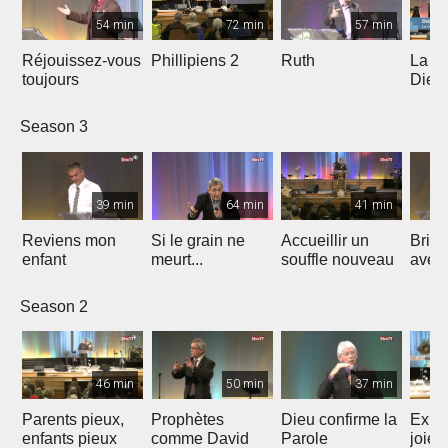
54 min
72 min
57 min
Réjouissez-vous
Phillipiens 2
Ruth
La vi
toujours
Dieu 
enfan
Season 3
39 min
64 min
41 min
Reviens mon
Si le grain ne
Accueillir un
Brill
enfant
meurt...
souffle nouveau
averti
Season 2
46 min
50 min
37 min
Parents pieux,
Prophètes
Dieu confirme la
Expl
enfants pieux
comme David
Parole
joie