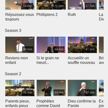
54 min
72 min
57 min
Réjouissez-vous
Phillipiens 2
Ruth
La vi
toujours
Dieu 
enfan
Season 3
39 min
64 min
41 min
Reviens mon
Si le grain ne
Accueillir un
Brill
enfant
meurt...
souffle nouveau
averti
Season 2
46 min
50 min
37 min
Parents pieux,
Prophètes
Dieu confirme la
Expl
enfants pieux
comme David
Parole
joie