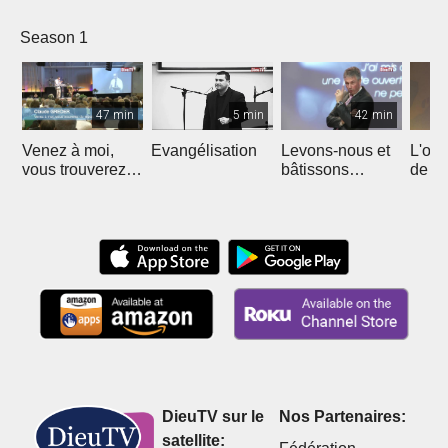
Season 1
47 min
5 min
42 min
Venez à moi,
Evangélisation
Levons-nous et
L'out
vous trouverez
bâtissons
de Jé
repos
ensemble
l'éto
DieuTV sur le
Nos Partenaires:
satellite: