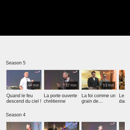
Season 5
44 min
57 min
53 min
Quand le feu
La porte ouverte
La foi comme un
Le B
descend du ciel !
chrétienne
grain de
dans 
moutarde
Espri
Season 4