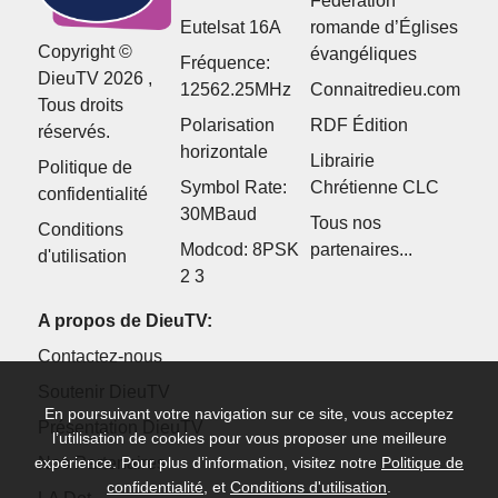
Fédération
Eutelsat 16A
romande d’Églises
Copyright ©
évangéliques
Fréquence:
DieuTV 2026 ,
12562.25MHz
Connaitredieu.com
Tous droits
Polarisation
RDF Édition
réservés.
horizontale
Librairie
Politique de
Symbol Rate:
Chrétienne CLC
confidentialité
30MBaud
Tous nos
Conditions
Modcod: 8PSK
partenaires...
d'utilisation
2 3
A propos de DieuTV:
Contactez-nous
Soutenir DieuTV
En poursuivant votre navigation sur ce site, vous acceptez
Présentation DieuTV
l’utilisation de cookies pour vous proposer une meilleure
expérience. Pour plus d’information, visitez notre
Politique de
Nos Partenaires
confidentialité
, et
Conditions d'utilisation
.