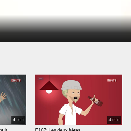
4 min
4 min
nuit
E107: Les deux frères