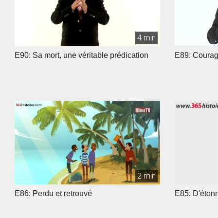
4 min
E90: Sa mort, une véritable prédication
E89: Courage
2 min
E86: Perdu et retrouvé
E85: D'étonn