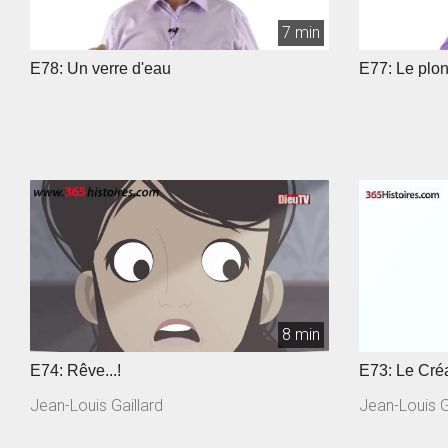
7 min
E78: Un verre d'eau
E77: Le plo
8 min
E74: Rêve...!
E73: Le Créa
Jean-Louis Gaillard
Jean-Louis G