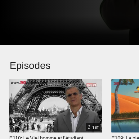
Episodes
2 min
E110: Le Viel homme et l’étudiant
E109: La pie