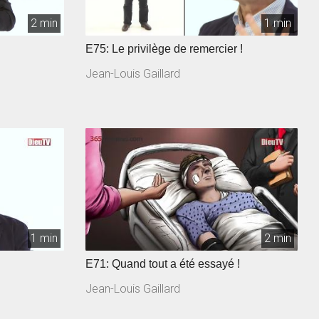
2 min
1 min
E75: Le privilège de remercier !
Jean-Louis Gaillard
1 min
2 min
E71: Quand tout a été essayé !
Jean-Louis Gaillard