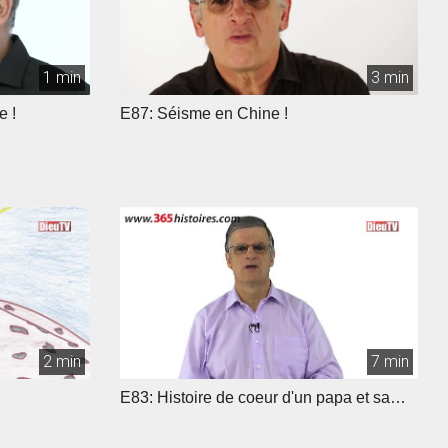
1 min
3 min
e !
E87: Séisme en Chine !
2 min
7 min
E83: Histoire de coeur d'un papa et sa
fille