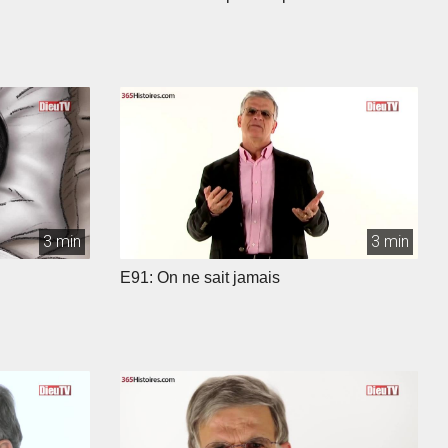
3 min
3 min
E91: On ne sait jamais