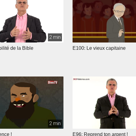
2 min
ilité de la Bible
E100: Le vieux capitaine
2 min
ence !
E96: Reprend ton argent !