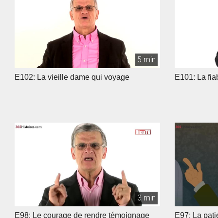
5 min
E102: La vieille dame qui voyage
E101: La fiab
3 min
E98: Le courage de rendre témoignage
E97: La pati