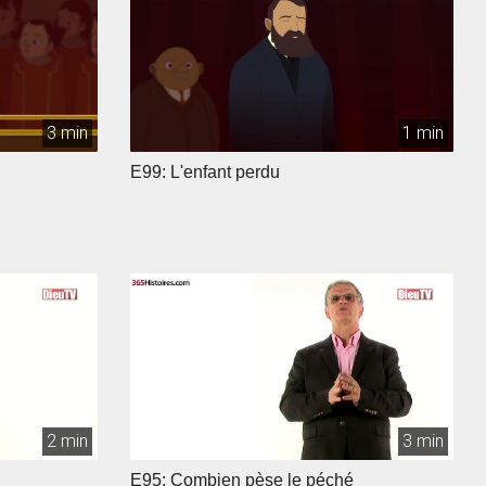
3 min
1 min
E99: L'enfant perdu
2 min
3 min
E95: Combien pèse le péché