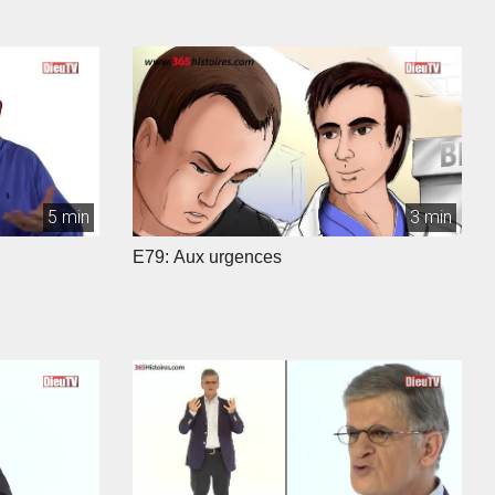
5 min
3 min
E79: Aux urgences