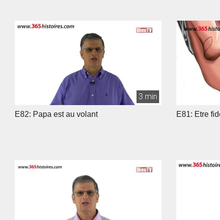
3 min
E82: Papa est au volant
E81: Etre fi