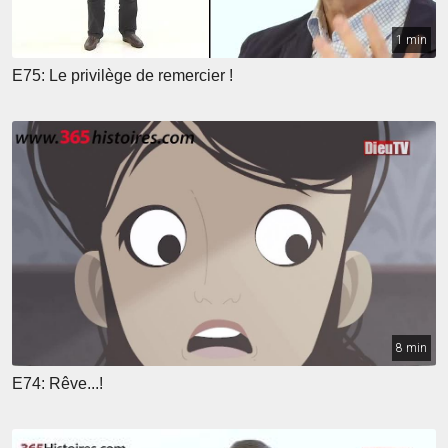
1 min
E75: Le privilège de remercier !
8 min
E74: Rêve...!