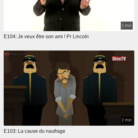
2 min
E104: Je veux être son ami ! Pr Lincoln
2 min
E103: La cause du naufrage