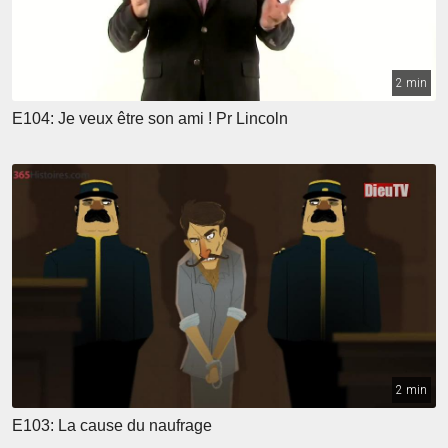
2 min
E104: Je veux être son ami ! Pr Lincoln
2 min
E103: La cause du naufrage