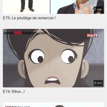
1 min
E75: Le privilège de remercier !
8 min
E74: Rêve...!