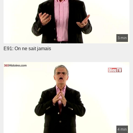
3 min
E91: On ne sait jamais
4 min