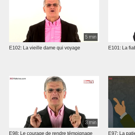
5 min
E102: La vieille dame qui voyage
E101: La fiab
3 min
E98: Le courage de rendre témoignage
E97: La pati