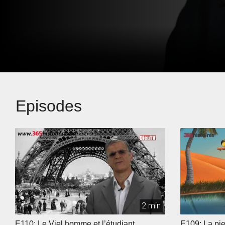
Episodes
2 min
E110: Le Viel homme et l’étudiant
E109: La pie