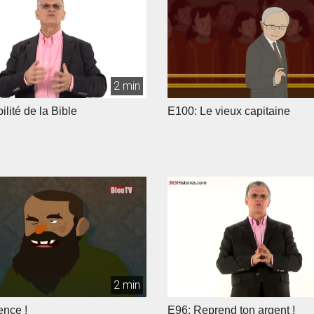
2 min
ilité de la Bible
E100: Le vieux capitaine
2 min
ence !
E96: Reprend ton argent !