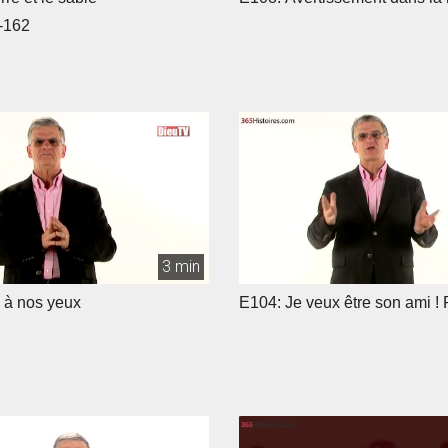
-162
3 min
 à nos yeux
E104: Je veux être son ami ! 