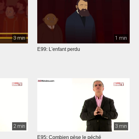
3 min
1 min
E99: L'enfant perdu
2 min
3 min
E95: Combien pèse le péché