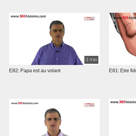
3 min
E82: Papa est au volant
E81: Etre fi