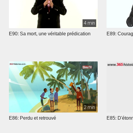
4 min
E90: Sa mort, une véritable prédication
E89: Courage
2 min
E86: Perdu et retrouvé
E85: D'étonn