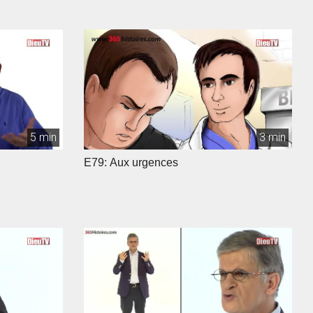
5 min
3 min
E79: Aux urgences