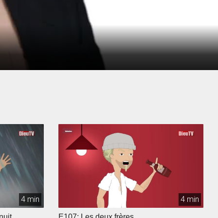
4 min
4 min
nuit
E107: Les deux frères