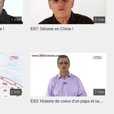
1 min
3 min
e !
E87: Séisme en Chine !
2 min
7 min
E83: Histoire de coeur d'un papa et sa
fille