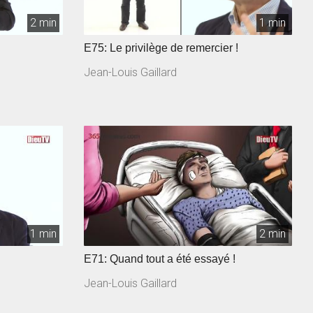
2 min
1 min
E75: Le privilège de remercier !
Jean-Louis Gaillard
1 min
2 min
E71: Quand tout a été essayé !
Jean-Louis Gaillard