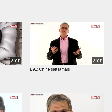
3 min
3 min
E91: On ne sait jamais