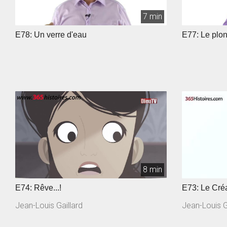
7 min
E78: Un verre d'eau
E77: Le plo
8 min
E74: Rêve...!
E73: Le Créa
Jean-Louis Gaillard
Jean-Louis G