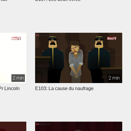
2 min
2 min
Pr Lincoln
E103: La cause du naufrage