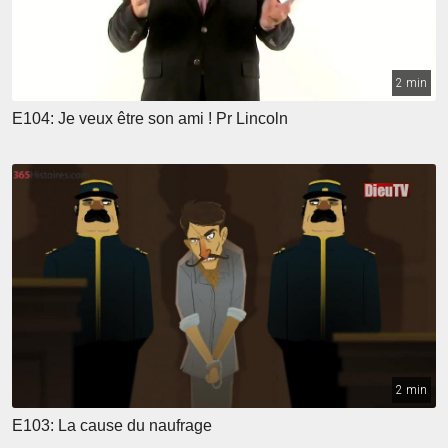
2 min
E104: Je veux être son ami ! Pr Lincoln
2 min
E103: La cause du naufrage