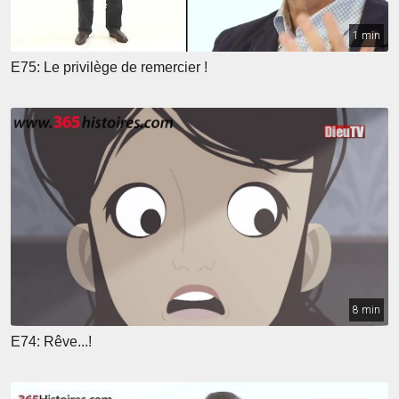
1 min
E75: Le privilège de remercier !
8 min
E74: Rêve...!