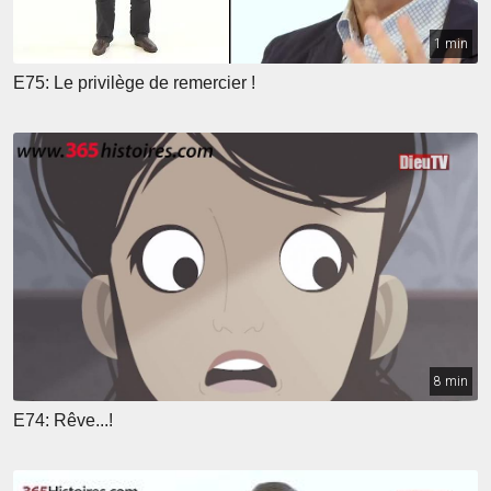
1 min
E75: Le privilège de remercier !
8 min
E74: Rêve...!