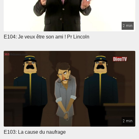
2 min
E104: Je veux être son ami ! Pr Lincoln
2 min
E103: La cause du naufrage