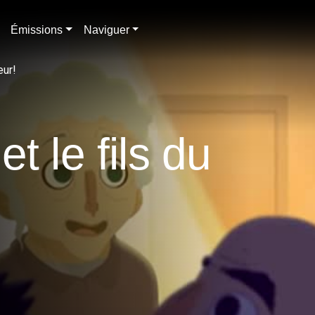
Émissions
Naviguer
eur!
t le fils du