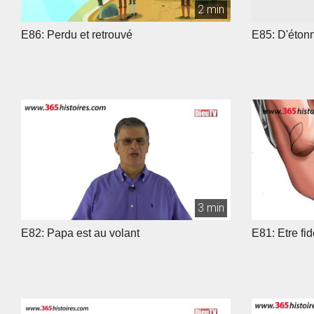
2 min
E86: Perdu et retrouvé
E85: D'étonn
3 min
E82: Papa est au volant
E81: Etre fi