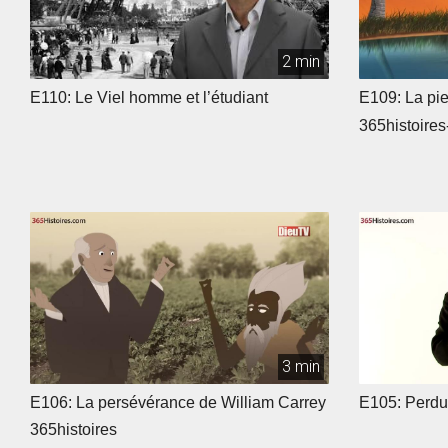
2 min
E110: Le Viel homme et l’étudiant
E109: La pie
365histoires
3 min
E106: La persévérance de William Carrey
E105: Perdu
365histoires