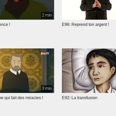
2 min
ence !
E96: Reprend ton argent !
3 min
 qui fait des miracles !
E92: La transfusion