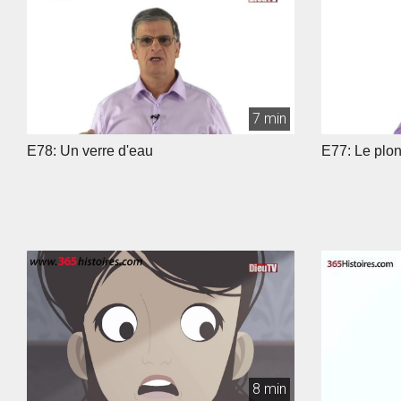
7 min
E78: Un verre d'eau
E77: Le plo
8 min