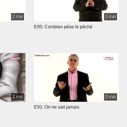
2 min
3 min
E95: Combien pèse le péché
3 min
3 min
E91: On ne sait jamais