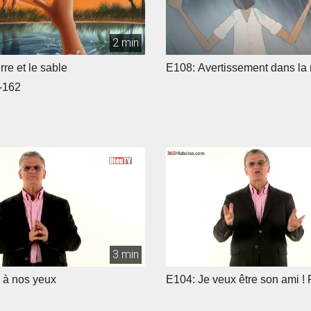
2 min
rre et le sable
E108: Avertissement dans la 
-162
3 min
 à nos yeux
E104: Je veux être son ami ! 