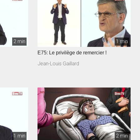
2 min
1 min
E75: Le privilège de remercier !
Jean-Louis Gaillard
1 min
2 min