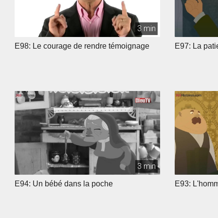
3 min
E98: Le courage de rendre témoignage
E97: La pati
3 min
E94: Un bébé dans la poche
E93: L'homme