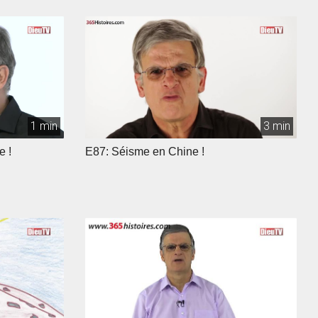
1 min
3 min
e !
E87: Séisme en Chine !