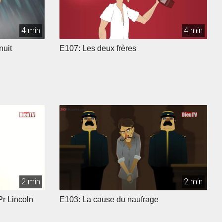
4 min
4 min
nuit
E107: Les deux frères
2 min
2 min
Pr Lincoln
E103: La cause du naufrage