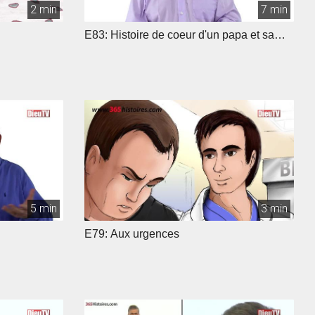
2 min
7 min
E83: Histoire de coeur d'un papa et sa
fille
5 min
3 min
E79: Aux urgences