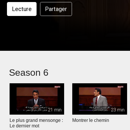
Lecture
Partager
Season 6
21 min
23 min
Le plus grand mensonge :
Montrer le chemin
Le dernier mot