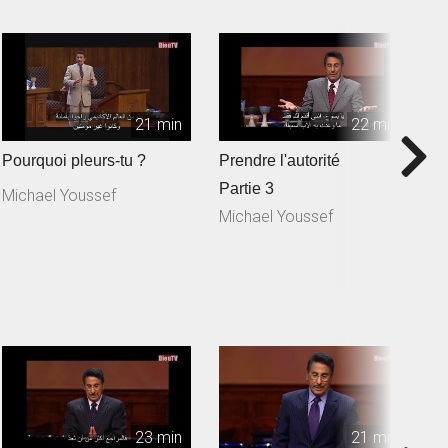
21 min
22 min
Pourquoi pleurs-tu ?
Prendre l'autorité
P
Partie 3
P
Michael Youssef
Michael Youssef
M
23 min
21 min