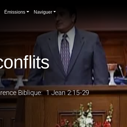
Émissions
Naviguer
onflits
férence Biblique: 1 Jean 2:15-29