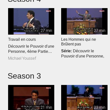
27 min
27 min
Travail en cours
Les Hommes qui ne
Brûlent pas
Découvrir le Pouvoir d'une
Série:
Découvrir le
Personne, 4ème Partie
Pouvoir d'une Personne,
Référence Biblique:
Michael Youssef
3ème Partie
Danie...
Michael Youssef
Season 3
21 min
23 min