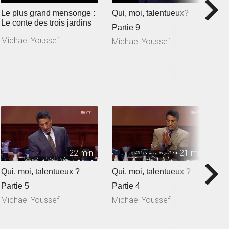
Le plus grand mensonge :
Qui, moi, talentueux?
L
Le conte des trois jardins
L
Partie 9
Michael Youssef
M
Michael Youssef
22 min
21 min
Qui, moi, talentueux ?
Qui, moi, talentueux ?
R
!
Partie 5
Partie 4
p
Michael Youssef
Michael Youssef
M