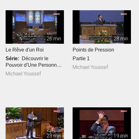
26 min
28 min
Le Rêve d'un Roi
Points de Pression
Série:
Découvrir le
Partie 1
Pouvoir d'Une Personne,
Michael Youssef
2ème partie ...
Michael Youssef
23 min
19 min