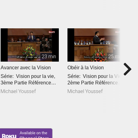
23 min
25 min
Avancer avec la Vision
Obéir à la Vision
A
Série: Vision pour la vie,
Série: Vision pour la Vie,
S
3ème Partie Référence
2ème Partie Référence
1èr
Biblique: Exode 14:10...
Biblique: Actes 26:19
B
Michael Youssef
Michael Youssef
M