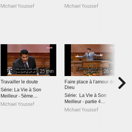
P
Michael Youssef
Michael Youssef
M
25 min
26 min
Travailler le doute
Faire place à l'amour de
S
Dieu
Série: La Vie à Son
S
Série: La Vie à Son
Meilleur - 5ème
Me
Meilleur - partie 4
partieRéférence Biblique:
3
Michael Youssef
M
Référence Biblique: 1
1 Jean 3:11-2...
J
Michael Youssef
Jean 3:1-1...