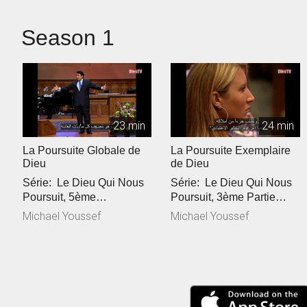
Season 1
23 min
24 min
La Poursuite Globale de
La Poursuite Exemplaire
Dieu
de Dieu
Série: Le Dieu Qui Nous
Série: Le Dieu Qui Nous
Poursuit, 5ème
Poursuit, 3ème Partie
PartieRéférence Biblique:
Référence Biblique: Luc
Michael Youssef
Michael Youssef
Luc 15:...
...