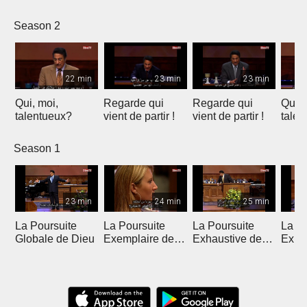
Solution
l'example
Introduction
vérité
Temporaire
Season 2
22 min
23 min
23 min
Qui, moi,
Regarde qui
Regarde qui
Qui, 
talentueux?
vient de partir !
vient de partir !
talen
Season 1
23 min
24 min
25 min
La Poursuite
La Poursuite
La Poursuite
La Po
Globale de Dieu
Exemplaire de
Exhaustive de
Expa
Dieu
Dieu
Dieu