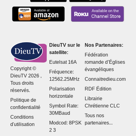
DieuTV sur le
Nos Partenaires:
satellite:
Fédération
Eutelsat 16A
romande d’Églises
Copyright ©
évangéliques
Fréquence:
DieuTV 2026 ,
12562.25MHz
Connaitredieu.com
Tous droits
Polarisation
RDF Édition
réservés.
horizontale
Librairie
Politique de
Symbol Rate:
Chrétienne CLC
confidentialité
30MBaud
Tous nos
Conditions
Modcod: 8PSK
partenaires...
d'utilisation
2 3