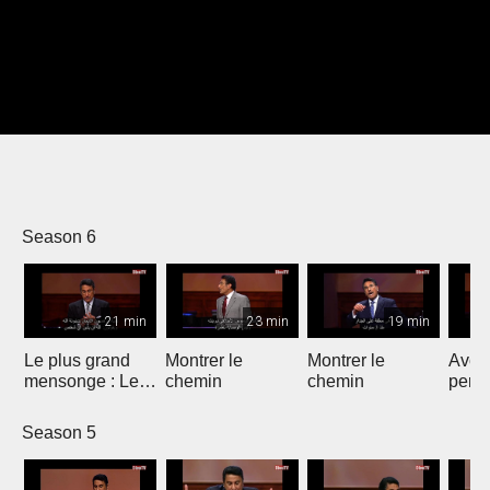
Season 6
21 min
23 min
19 min
Le plus grand
Montrer le
Montrer le
Avoir
mensonge : Le
chemin
chemin
persp
dernier mot
Season 5