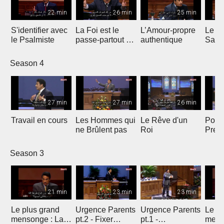
22 min
26 min
25 min
S'identifier avec
La Foi est le
L’Amour-propre
Le S
le Psalmiste
passe-partout de
authentique
Sain
la Victoire
Season 4
27 min
27 min
26 min
Travail en cours
Les Hommes qui
Le Rêve d'un
Point
ne Brûlent pas
Roi
Pres
Season 3
21 min
23 min
23 min
Le plus grand
Urgence Parents
Urgence Parents
Le pl
mensonge : La
pt.2 - Fixer
pt.1 -
mens