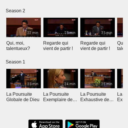
Solution
l'example
Introduction
vérité
Temporaire
Season 2
22 min
23 min
23 min
Qui, moi,
Regarde qui
Regarde qui
Qui, 
talentueux?
vient de partir !
vient de partir !
talen
Season 1
23 min
24 min
25 min
La Poursuite
La Poursuite
La Poursuite
La Po
Globale de Dieu
Exemplaire de
Exhaustive de
Expa
Dieu
Dieu
Dieu