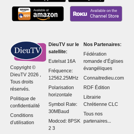
DieuTV sur le
Nos Partenaires:
satellite:
Fédération
Eutelsat 16A
romande d’Églises
Copyright ©
évangéliques
Fréquence:
DieuTV 2026 ,
12562.25MHz
Connaitredieu.com
Tous droits
Polarisation
RDF Édition
réservés.
horizontale
Librairie
Politique de
Symbol Rate:
Chrétienne CLC
confidentialité
30MBaud
Tous nos
Conditions
Modcod: 8PSK
partenaires...
d'utilisation
2 3