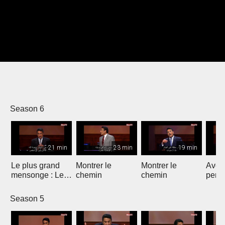
Season 6
21 min
23 min
19 min
Le plus grand
Montrer le
Montrer le
Avoir
mensonge : Le
chemin
chemin
persp
dernier mot
Season 5