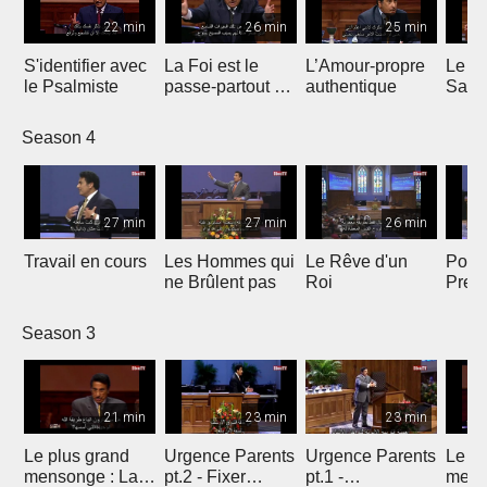
22 min
26 min
25 min
S'identifier avec
La Foi est le
L’Amour-propre
Le S
le Psalmiste
passe-partout de
authentique
Sain
la Victoire
Season 4
27 min
27 min
26 min
Travail en cours
Les Hommes qui
Le Rêve d'un
Point
ne Brûlent pas
Roi
Pres
Season 3
21 min
23 min
23 min
Le plus grand
Urgence Parents
Urgence Parents
Le pl
mensonge : La
pt.2 - Fixer
pt.1 -
mens