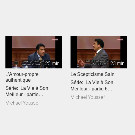
25 min
23 min
L’Amour-propre
Le Scepticisme Sain
authentique
Série: La Vie à Son
Série: La Vie à Son
Meilleur - partie 6
Meilleur - partie
Référence Biblique: 1
Michael Youssef
7Référence Biblique: 1
Jean 4:1-1...
Michael Youssef
Jean 4:13-2...