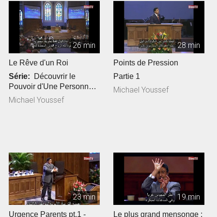
26 min
28 min
Le Rêve d'un Roi
Points de Pression
Série:
Découvrir le
Partie 1
Pouvoir d'Une Personne,
Michael Youssef
2ème partie ...
Michael Youssef
23 min
19 min
Urgence Parents pt.1 -
Le plus grand mensonge :