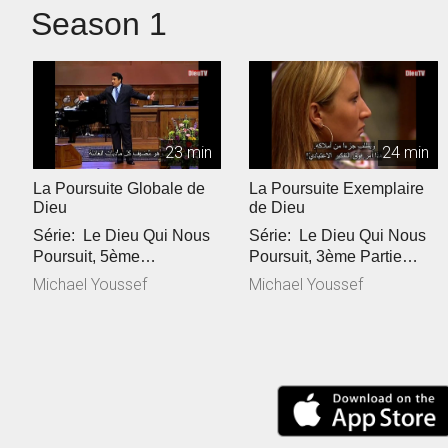
Season 1
23 min
24 min
La Poursuite Globale de
La Poursuite Exemplaire
Dieu
de Dieu
Série: Le Dieu Qui Nous
Série: Le Dieu Qui Nous
Poursuit, 5ème
Poursuit, 3ème Partie
PartieRéférence Biblique:
Référence Biblique: Luc
Michael Youssef
Michael Youssef
Luc 15:...
...