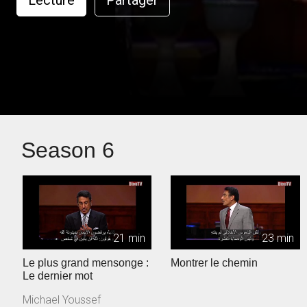
Lecture
Partager
Season 6
21 min
23 min
Le plus grand mensonge :
Montrer le chemin
Le dernier mot
Michael Youssef