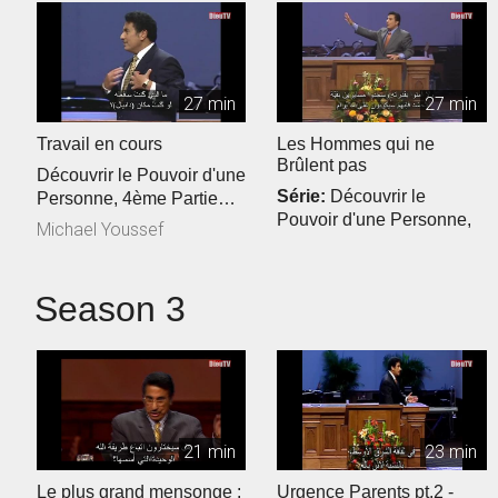
27 min
27 min
Travail en cours
Les Hommes qui ne
Brûlent pas
Découvrir le Pouvoir d'une
Série:
Découvrir le
Personne, 4ème Partie
Pouvoir d'une Personne,
Référence Biblique:
Michael Youssef
3ème Partie
Danie...
Michael Youssef
Season 3
21 min
23 min
Le plus grand mensonge :
Urgence Parents pt.2 -