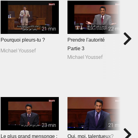
21 min
22 min
Pourquoi pleurs-tu ?
Prendre l'autorité
P
Partie 3
P
Michael Youssef
Michael Youssef
M
23 min
21 min
Le plus grand mensonge :
Qui, moi, talentueux?
L