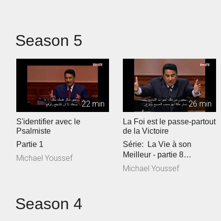
Season 5
22 min
26 min
S'identifier avec le
La Foi est le passe-partout
Psalmiste
de la Victoire
Partie 1
Série: La Vie à son
Meilleur - partie 8
Michael Youssef
Référence Biblique: 1
Michael Youssef
Jean 5:1...
Season 4