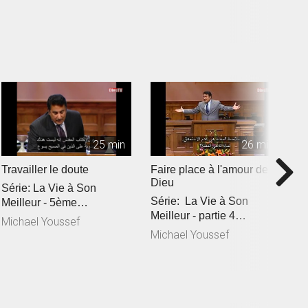
M
25 min
26 min
Travailler le doute
Faire place à l'amour de
S
Dieu
Série: La Vie à Son
S
Série: La Vie à Son
Meilleur - 5ème
Me
Meilleur - partie 4
partieRéférence Biblique:
3
Michael Youssef
M
Référence Biblique: 1
1 Jean 3:11-2...
J
Michael Youssef
Jean 3:1-1...