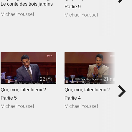
Le conte des trois jardins
L
Partie 9
Michael Youssef
M
Michael Youssef
22 min
21 min
Qui, moi, talentueux ?
Qui, moi, talentueux ?
R
!
Partie 5
Partie 4
p
Michael Youssef
Michael Youssef
M