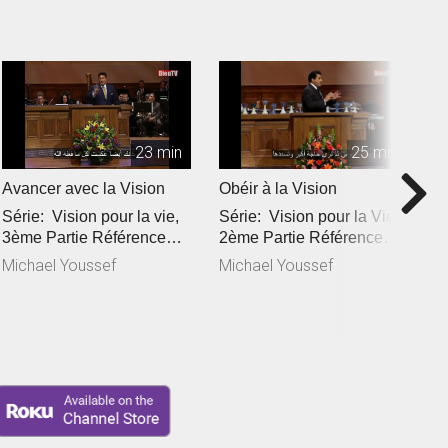
23 min
25 min
Avancer avec la Vision
Obéir à la Vision
A
Série: Vision pour la vie,
Série: Vision pour la Vie,
S
3ème Partie Référence
2ème Partie Référence
1èr
Biblique: Exode 14:10...
Biblique: Actes 26:19
B
Michael Youssef
Michael Youssef
M