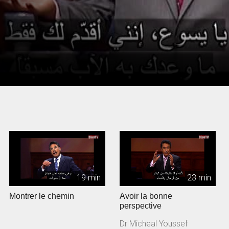
19 min
23 min
Montrer le chemin
Avoir la bonne
perspective
Dr Micheal Youssef