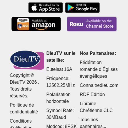
DieuTV sur le
Nos Partenaires:
satellite:
Fédération
Eutelsat 16A
romande d’Églises
Copyright ©
évangéliques
Fréquence:
DieuTV 2026 ,
12562.25MHz
Connaitredieu.com
Tous droits
Polarisation
RDF Édition
réservés.
horizontale
Librairie
Politique de
Symbol Rate:
Chrétienne CLC
confidentialité
30MBaud
Tous nos
Conditions
Modcod: 8PSK
partenaires...
d'utilisation