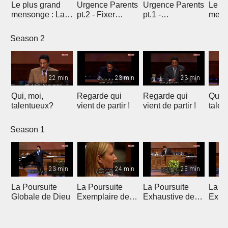
Le plus grand
Urgence Parents
Urgence Parents
Le pl
mensonge : La
pt.2 - Fixer
pt.1 -
mens
Solution
l'example
Introduction
vérité
Temporaire
Season 2
22 min
23 min
23 min
Qui, moi,
Regarde qui
Regarde qui
Qui, 
talentueux?
vient de partir !
vient de partir !
talen
Season 1
23 min
24 min
25 min
La Poursuite
La Poursuite
La Poursuite
La Po
Globale de Dieu
Exemplaire de
Exhaustive de
Expa
Dieu
Dieu
Dieu