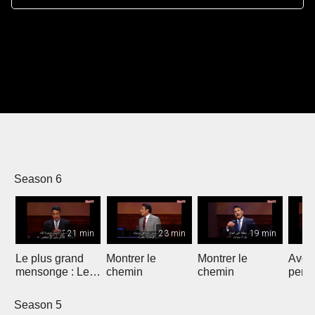
Season 6
21 min
23 min
19 min
Le plus grand
Montrer le
Montrer le
Avoir
mensonge : Le
chemin
chemin
persp
dernier mot
Season 5