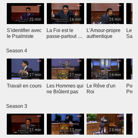
22 min
26 min
25 min
S'identifier avec
La Foi est le
L’Amour-propre
Le S
le Psalmiste
passe-partout de
authentique
Sain
la Victoire
Season 4
27 min
27 min
26 min
Travail en cours
Les Hommes qui
Le Rêve d'un
Point
ne Brûlent pas
Roi
Pres
Season 3
21 min
23 min
23 min