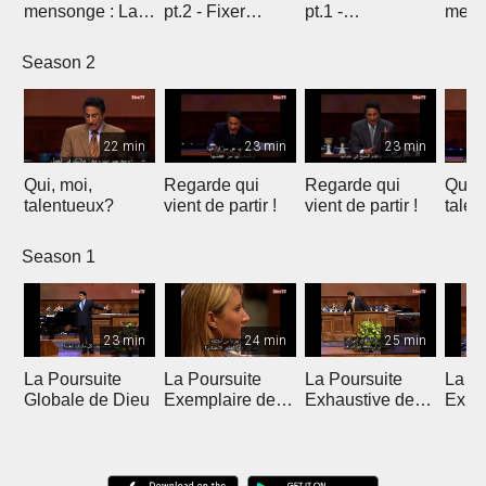
mensonge : La
pt.2 - Fixer
pt.1 -
mens
Solution
l'example
Introduction
vérité
Temporaire
Season 2
22 min
23 min
23 min
Qui, moi,
Regarde qui
Regarde qui
Qui, 
talentueux?
vient de partir !
vient de partir !
talen
Season 1
23 min
24 min
25 min
La Poursuite
La Poursuite
La Poursuite
La Po
Globale de Dieu
Exemplaire de
Exhaustive de
Expa
Dieu
Dieu
Dieu