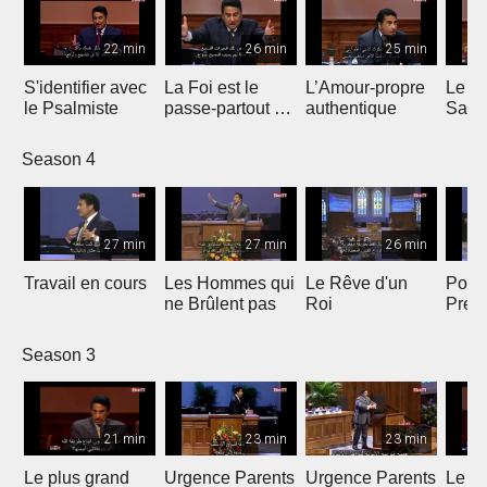
22 min
26 min
25 min
S'identifier avec
La Foi est le
L’Amour-propre
Le S
le Psalmiste
passe-partout de
authentique
Sain
la Victoire
Season 4
27 min
27 min
26 min
Travail en cours
Les Hommes qui
Le Rêve d'un
Point
ne Brûlent pas
Roi
Pres
Season 3
21 min
23 min
23 min
Le plus grand
Urgence Parents
Urgence Parents
Le pl