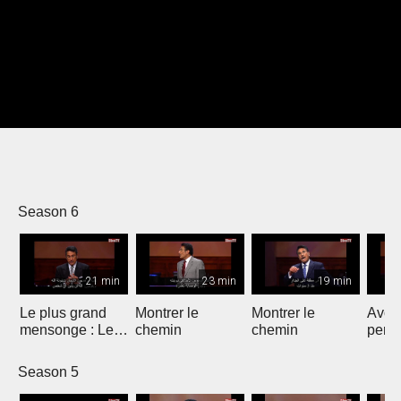
Season 6
21 min
23 min
19 min
Le plus grand
Montrer le
Montrer le
Avoir
mensonge : Le
chemin
chemin
persp
dernier mot
Season 5