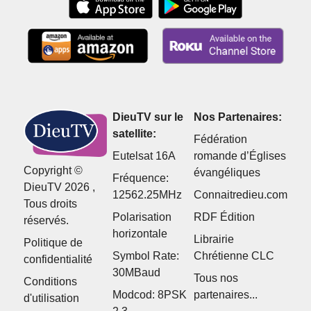
DieuTV sur le
Nos Partenaires:
satellite:
Fédération
Eutelsat 16A
romande d’Églises
Copyright ©
évangéliques
Fréquence:
DieuTV 2026 ,
12562.25MHz
Connaitredieu.com
Tous droits
Polarisation
RDF Édition
réservés.
horizontale
Librairie
Politique de
Symbol Rate:
Chrétienne CLC
confidentialité
30MBaud
Tous nos
Conditions
Modcod: 8PSK
partenaires...
d'utilisation