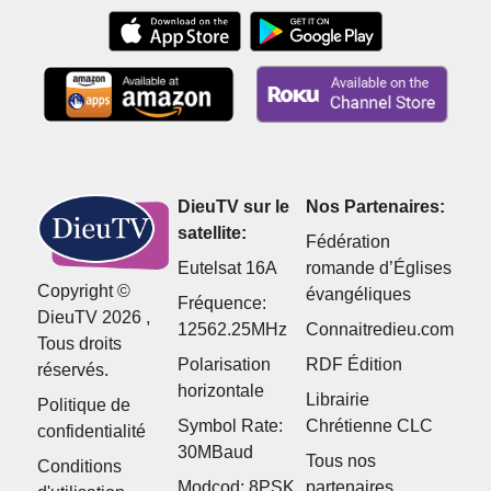
DieuTV sur le
Nos Partenaires:
satellite:
Fédération
Eutelsat 16A
romande d’Églises
Copyright ©
évangéliques
Fréquence:
DieuTV 2026 ,
12562.25MHz
Connaitredieu.com
Tous droits
Polarisation
RDF Édition
réservés.
horizontale
Librairie
Politique de
Symbol Rate:
Chrétienne CLC
confidentialité
30MBaud
Tous nos
Conditions
Modcod: 8PSK
partenaires...