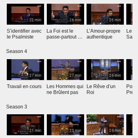
22 min
26 min
25 min
S'identifier avec
La Foi est le
L’Amour-propre
Le S
le Psalmiste
passe-partout de
authentique
Sain
la Victoire
Season 4
27 min
27 min
26 min
Travail en cours
Les Hommes qui
Le Rêve d'un
Point
ne Brûlent pas
Roi
Pres
Season 3
21 min
23 min
23 min