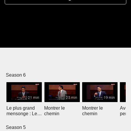
Season 6
21 min
23 min
19 min
Le plus grand
Montrer le
Montrer le
Avoir
mensonge : Le
chemin
chemin
persp
dernier mot
Season 5