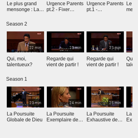
Le plus grand
Urgence Parents
Urgence Parents
Le pl
mensonge : La
pt.2 - Fixer
pt.1 -
mens
Solution
l'example
Introduction
vérité
Temporaire
Season 2
22 min
23 min
23 min
Qui, moi,
Regarde qui
Regarde qui
Qui, 
talentueux?
vient de partir !
vient de partir !
talen
Season 1
23 min
24 min
25 min
La Poursuite
La Poursuite
La Poursuite
La Po
Globale de Dieu
Exemplaire de
Exhaustive de
Expa
Dieu
Dieu
Dieu