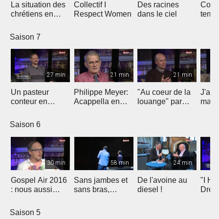
La situation des
Collectif I
Des racines
Const
chrétiens en
Respect Women
dans le ciel
temp
Egypte
loua
Saison 7
27 min
21 min
21 min
Un pasteur
Philippe Meyer:
"Au coeur de la
J'ai 
conteur en
Acappella en
louange" par
mais 
implantation
signe de
Christophe Paya
Jesu
d'Eglise à
reconnaissance
Saison 6
Fribourg
30 min
58 min
24 min
Gospel Air 2016
Sans jambes et
De l'avoine au
"I Ha
: nous aussi
sans bras,
diesel !
Drea
avons un rêve
espérer malgré
Molla
tout
Marti
Saison 5
King