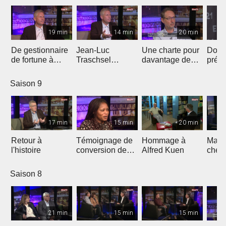
19 min
14 min
20 min
De gestionnaire
Jean-Luc
Une charte pour
Don 
de fortune à
Traschsel
davantage de
prés
évangéliste de
présente «
justice
l'éva
«ligue
Europe Shall Be
climatique en
Jean
Saison 9
européenne"
Saved »
Eglise
17 min
15 min
20 min
Retour à
Témoignage de
Hommage à
March
l'histoire
conversion de
Alfred Kuen
chem
l'islam au
bonh
christianisme
Saison 8
21 min
15 min
15 min