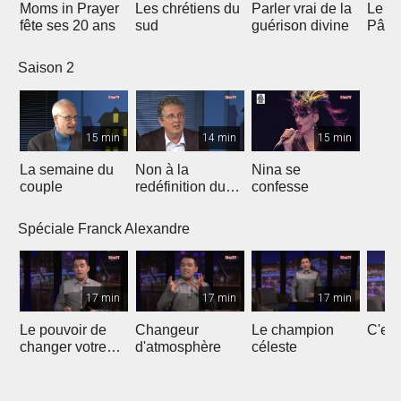
Moms in Prayer
Les chrétiens du
Parler vrai de la
Le Se
fête ses 20 ans
sud
guérison divine
Pâqu
Saison 2
15 min
14 min
15 min
La semaine du
Non à la
Nina se
couple
redéfinition du
confesse
mariage
Spéciale Franck Alexandre
17 min
17 min
17 min
Le pouvoir de
Changeur
Le champion
C'est
changer votre
d'atmosphère
céleste
destinée