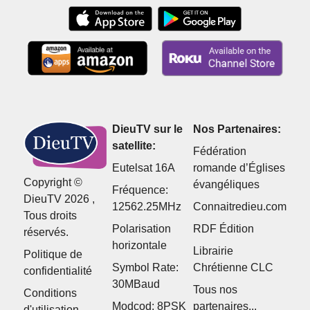
DieuTV sur le
Nos Partenaires:
satellite:
Fédération
Eutelsat 16A
romande d’Églises
Copyright ©
évangéliques
Fréquence:
DieuTV 2026 ,
12562.25MHz
Connaitredieu.com
Tous droits
Polarisation
RDF Édition
réservés.
horizontale
Librairie
Politique de
Symbol Rate:
Chrétienne CLC
confidentialité
30MBaud
Tous nos
Conditions
Modcod: 8PSK
partenaires...
d'utilisation