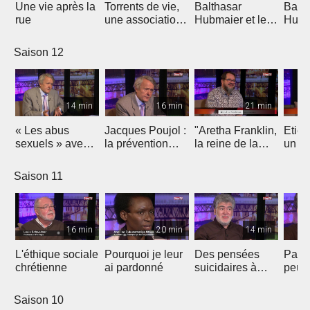
Une vie après la
Torrents de vie,
Balthasar
Balth
rue
une association
Hubmaier et les
Hubma
évangélique sur
mennonites
origi
la sellette ?
aujourd'hui
l'ana
Saison 12
14 min
16 min
21 min
« Les abus
Jacques Poujol :
"Aretha Franklin,
Etien
sexuels » avec
la prévention
la reine de la
un
Jacques Poujol
des abus
Soul" par Jean-
opht
sexuels dans les
Luc Gadreau
se p
Saison 11
Eglises
pour 
16 min
20 min
14 min
L'éthique sociale
Pourquoi je leur
Des pensées
Parle
chrétienne
ai pardonné
suicidaires à
peut 
celles de
vies
l'existence de
Saison 10
Dieu