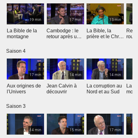
19 min
17 min
13 min
La Bible de la
Cambodge : le
La Bible, la
Repr
montagne
retour après un
prière et le Christ
route
burnout
au coeur de la
lutte de Leymah
Saison 4
Gbowee
17 min
14 min
14 min
Aux origines de
Jean Calvin à
La corruption au
La Re
l'Univers
découvrir
Nord et au Sud
moine
glout
cont
Saison 3
relig
incorr
14 min
15 min
17 min