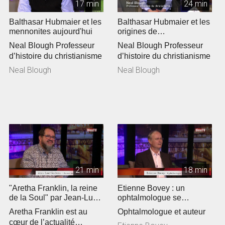
17 min
24 min
Balthasar Hubmaier et les
Balthasar Hubmaier et les
mennonites aujourd'hui
origines de
l'anabaptisme »
Neal Blough Professeur
Neal Blough Professeur
d’histoire du christianisme
d’histoire du christianisme
Neal Blough
Neal Blough
21 min
18 min
"Aretha Franklin, la reine
Etienne Bovey : un
de la Soul" par Jean-Luc
ophtalmologue se
Gadreau
passionne pour la
Aretha Franklin est au
Ophtalmologue et auteur
théologie
cœur de l’actualité