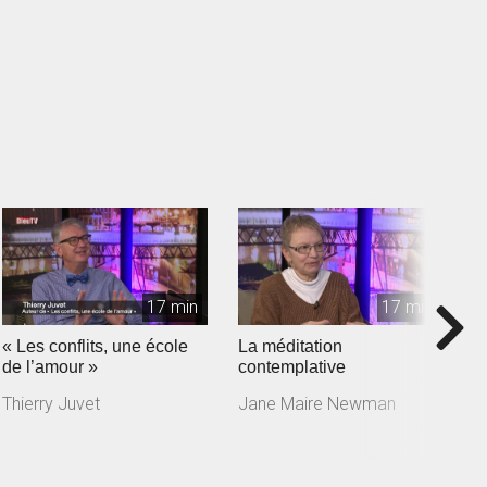
17 min
17 min
« Les conflits, une école
La méditation
J
de l’amour »
contemplative
a
m
Thierry Juvet
Jane Maire Newman
J