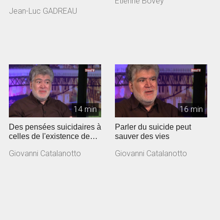
Etienne Bovey
culturelle. Jean-Luc
Jean-Luc GADREAU
Gadreau, pas...
14 min
16 min
Des pensées suicidaires à
Parler du suicide peut
celles de l'existence de
sauver des vies
Dieu
Giovanni Catalanotto
Giovanni Catalanotto