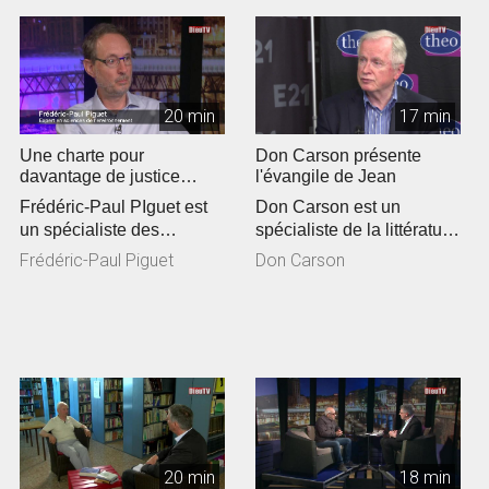
20 min
17 min
Une charte pour
Don Carson présente
davantage de justice
l'évangile de Jean
climatique en Eglise
Frédéric-Paul PIguet est
Don Carson est un
un spécialiste des
spécialiste de la littérature
questions
du Nouveau Testament.
Frédéric-Paul Piguet
Don Carson
environnementales. Il a...
De passa...
20 min
18 min