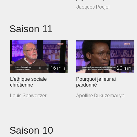
Jacques Poujol
Saison 11
16 min
20 min
L'éthique sociale
Pourquoi je leur ai
chrétienne
pardonné
Louis Schweitzer
Apolline Dukuzemariya
Saison 10