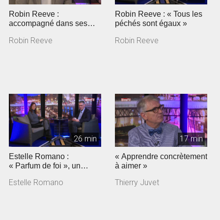
Robin Reeve :
Robin Reeve : « Tous les
accompagné dans ses
péchés sont égaux »
angoisses
Robin Reeve
Robin Reeve
26 min
17 min
Estelle Romano :
« Apprendre concrètement
« Parfum de foi », un
à aimer »
documentaire sur
Estelle Romano
Thierry Juvet
Jeunesse en mission