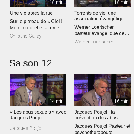
18 min
18 min
Une vie après la rue
Torrents de vie, une
association évangélique
Sur le plateau de « Ciel !
sur la sellette ?
Werner Loertscher,
Mon info », elle raconte
pasteur évangélique de
son parcours de vie… ...
Christine Gallay
L’association Torrents de
Werner Loertscher
vie
Saison 12
14 min
16 min
« Les abus sexuels » avec
Jacques Poujol : la
Jacques Poujol
prévention des abus
sexuels dans les Eglises
Jacques Poujol Pasteur et
Jacques Poujol
psychothérapeute