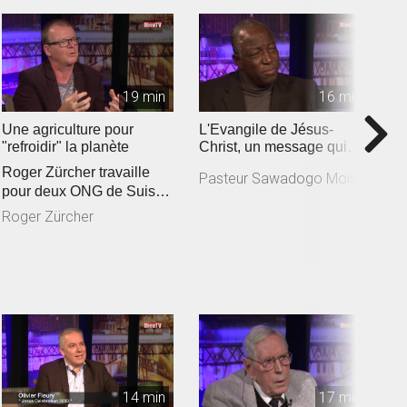
19 min
16 min
Une agriculture pour
L'Evangile de Jésus-
I
"refroidir" la planète
Christ, un message qui
B
responsabilise
Roger Zürcher travaille
Pasteur Sawadogo Moïse
B
pour deux ONG de Suisse
romande engagées
Roger Zürcher
auprès des a...
14 min
17 min