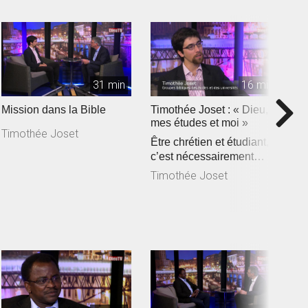
31 min
16 min
Mission dans la Bible
Timothée Joset : « Dieu,
P
mes études et moi »
p
Timothée Joset
Être chrétien et étudiant,
«
c’est nécessairement
s
assister à la rencontre e...
c
Timothée Joset
P
de