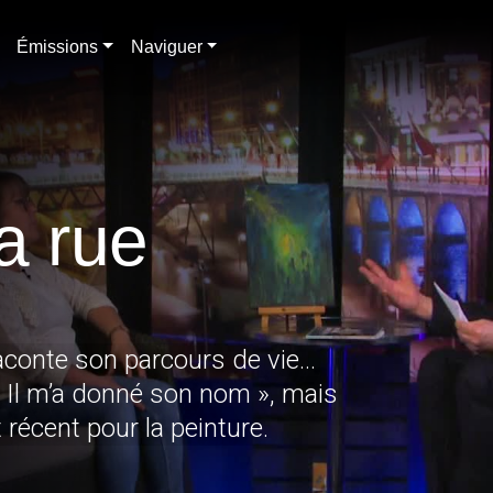
Émissions
Naviguer
a rue
e raconte son parcours de vie…
« Il m’a donné son nom », mais
 récent pour la peinture.