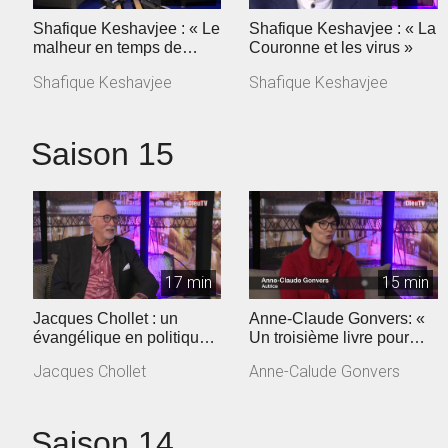
Shafique Keshavjee : « Le
Shafique Keshavjee : « La
malheur en temps de
Couronne et les virus »
coronavirus »
Shafique Keshavjee
Shafique Keshavjee
Saison 15
17 min
15 min
Jacques Chollet : un
Anne-Claude Gonvers: «
évangélique en politique
Un troisième livre pour
vaudoise
dire la confiance retrouvée
Jacques Chollet
Anne-Calude Gonvers
»
Saison 14