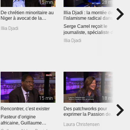
15 min
28 min
De chrétien minoritaire au
Illia Djadi : la montée de
M
Niger à avocat de la
l'islamisme radical dans
d
liberté religieuse
les pays du Sahel
v
Serge Carrel reçoit le
D
Illia Djadi
journaliste, spécialiste de
e
l’Afrique de l’Ouest Mo...
p
Illia Djadi
A
de
15 min
18 min
Rencontrer, c'est exister
Des patchworks pour
«
exprimer la Passion de
so
Pasteur d’origine
Jésus
r
O
africaine, Guillaume
Laura Christensen
c
d
Ndam Daniel croit aux