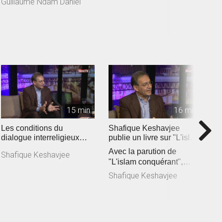
Guillaume Ndam Daniel
é
vertus des rencon...
O
(
15 min
16 min
Les conditions du
Shafique Keshavjee
D
dialogue interreligieux
publie un livre sur "L'islam
D
aujourd'hui
conquérant" (2019)
Avec la parution de
l
Shafique Keshavjee
"L'islam conquérant",
m
D
Shafique Keshavjee lance
E
Shafique Keshavjee
un cri d’a...