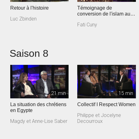
Retour à l'histoire
Témoignage de
conversion de l'islam au
Luc Zbinden
christianisme
Fati Cuny
Saison 8
21 min
15 min
La situation des chrétiens
Collectif I Respect Women
en Egypte
Philippe et Jocelyne
Magdy et Anne-Lise Saber
Decourroux