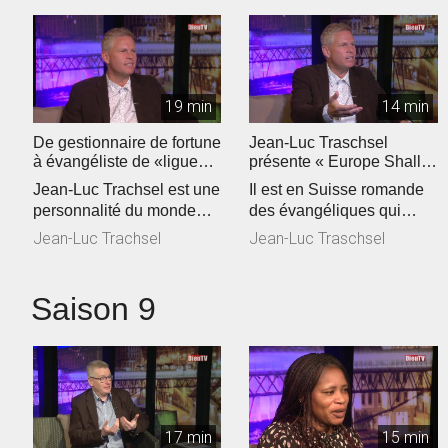
19 min
14 min
De gestionnaire de fortune
Jean-Luc Traschsel
à évangéliste de «ligue
présente « Europe Shall
européenne"
Be Saved »
Jean-Luc Trachsel est une
Il est en Suisse romande
personnalité du monde
des évangéliques qui
évangélique de Suisse
voient grand. Jean-Luc
Jean-Luc Trachsel
Jean-Luc Traschsel
romande...
Trachsel,...
Saison 9
17 min
15 min