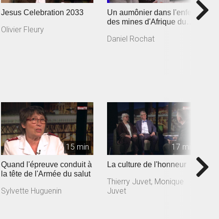
Jesus Celebration 2033
Un aumônier dans l'enfer
L
des mines d'Afrique du
j
Olivier Fleury
Sud
A
Daniel Rochat
Y
15 min
17 min
Quand l'épreuve conduit à
La culture de l'honneur
U
la tête de l'Armée du salut
l
Thierry Juvet, Monique
Sylvette Huguenin
Juvet
G