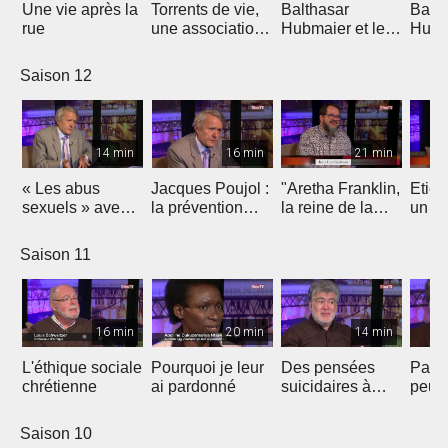
Une vie après la
Torrents de vie,
Balthasar
Balth
rue
une association
Hubmaier et les
Hubma
évangélique sur
mennonites
origi
la sellette ?
aujourd'hui
l'ana
Saison 12
14 min
16 min
21 min
« Les abus
Jacques Poujol :
"Aretha Franklin,
Etien
sexuels » avec
la prévention
la reine de la
un
Jacques Poujol
des abus
Soul" par Jean-
opht
sexuels dans les
Luc Gadreau
se p
Saison 11
Eglises
pour 
16 min
20 min
14 min
L'éthique sociale
Pourquoi je leur
Des pensées
Parle
chrétienne
ai pardonné
suicidaires à
peut 
celles de
vies
l'existence de
Saison 10
Dieu