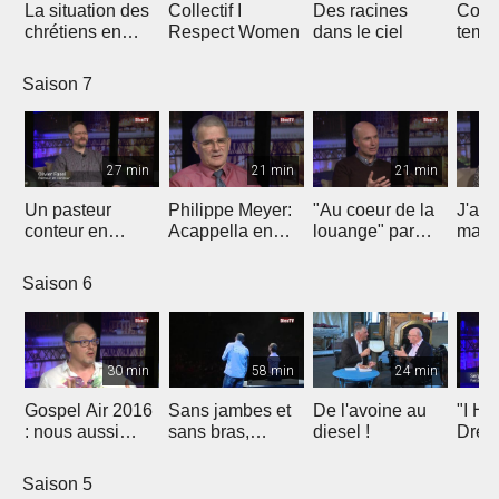
La situation des
Collectif I
Des racines
Const
chrétiens en
Respect Women
dans le ciel
temp
Egypte
loua
Saison 7
27 min
21 min
21 min
Un pasteur
Philippe Meyer:
"Au coeur de la
J'ai 
conteur en
Acappella en
louange" par
mais 
implantation
signe de
Christophe Paya
Jesu
d'Eglise à
reconnaissance
Saison 6
Fribourg
30 min
58 min
24 min
Gospel Air 2016
Sans jambes et
De l'avoine au
"I Ha
: nous aussi
sans bras,
diesel !
Drea
avons un rêve
espérer malgré
Molla
tout
Marti
Saison 5
King