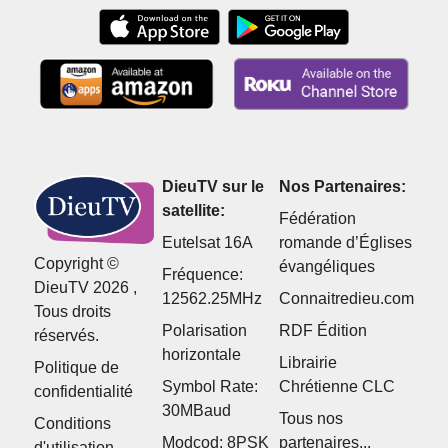
DieuTV sur le
Nos Partenaires:
satellite:
Fédération
Eutelsat 16A
romande d’Églises
Copyright ©
évangéliques
Fréquence:
DieuTV 2026 ,
12562.25MHz
Connaitredieu.com
Tous droits
Polarisation
RDF Édition
réservés.
horizontale
Librairie
Politique de
Symbol Rate:
Chrétienne CLC
confidentialité
30MBaud
Tous nos
Conditions
Modcod: 8PSK
partenaires...
d'utilisation