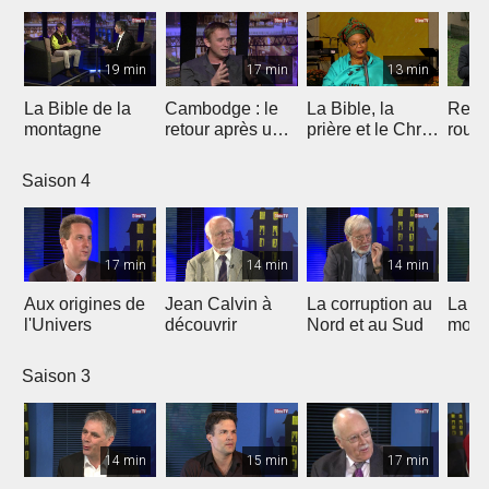
19 min
17 min
13 min
La Bible de la
Cambodge : le
La Bible, la
Repr
montagne
retour après un
prière et le Christ
route
burnout
au coeur de la
lutte de Leymah
Saison 4
Gbowee
17 min
14 min
14 min
Aux origines de
Jean Calvin à
La corruption au
La Re
l'Univers
découvrir
Nord et au Sud
moine
glout
cont
Saison 3
relig
incorr
14 min
15 min
17 min