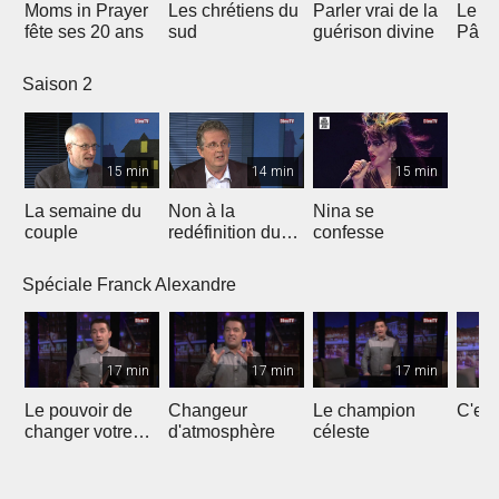
Moms in Prayer
Les chrétiens du
Parler vrai de la
Le Se
fête ses 20 ans
sud
guérison divine
Pâqu
Saison 2
15 min
14 min
15 min
La semaine du
Non à la
Nina se
couple
redéfinition du
confesse
mariage
Spéciale Franck Alexandre
17 min
17 min
17 min
Le pouvoir de
Changeur
Le champion
C'est
changer votre
d'atmosphère
céleste
destinée