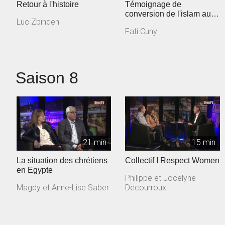
Retour à l'histoire
Témoignage de
conversion de l'islam au
Luc Zbinden
christianisme
Fati Cuny
Saison 8
21 min
15 min
La situation des chrétiens
Collectif I Respect Women
en Egypte
Philippe et Jocelyne
Magdy et Anne-Lise Saber
Decourroux