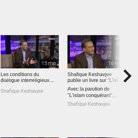
vertus des rencon...
O
(
15 min
16 min
Les conditions du
Shafique Keshavjee
D
dialogue interreligieux
publie un livre sur "L'islam
D
aujourd'hui
conquérant" (2019)
Avec la parution de
l
Shafique Keshavjee
"L'islam conquérant",
m
D
Shafique Keshavjee lance
E
Shafique Keshavjee
un cri d’a...