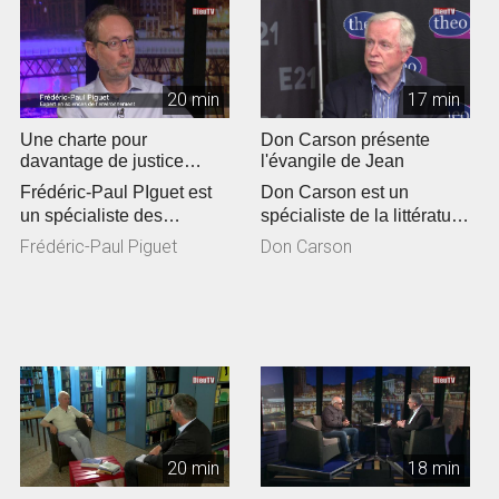
20 min
17 min
Une charte pour
Don Carson présente
davantage de justice
l'évangile de Jean
climatique en Eglise
Frédéric-Paul PIguet est
Don Carson est un
un spécialiste des
spécialiste de la littérature
questions
du Nouveau Testament.
Frédéric-Paul Piguet
Don Carson
environnementales. Il a...
De passa...
20 min
18 min