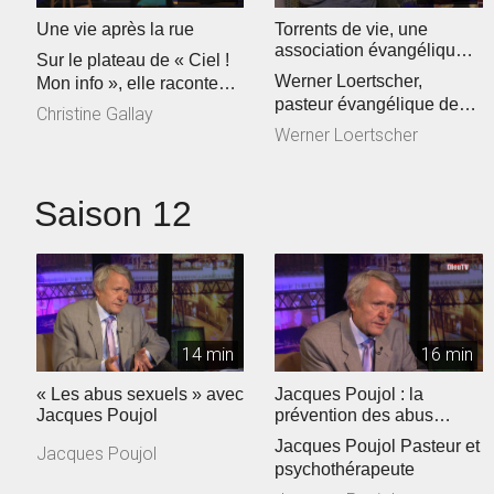
Une vie après la rue
Torrents de vie, une
association évangélique
Sur le plateau de « Ciel !
sur la sellette ?
Werner Loertscher,
Mon info », elle raconte
pasteur évangélique de
son parcours de vie… ...
Christine Gallay
L’association Torrents de
Werner Loertscher
vie
Saison 12
14 min
16 min
« Les abus sexuels » avec
Jacques Poujol : la
Jacques Poujol
prévention des abus
sexuels dans les Eglises
Jacques Poujol Pasteur et
Jacques Poujol
psychothérapeute