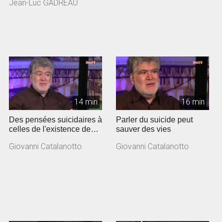
Jean-Luc GADREAU
Gadreau, pas...
14 min
16 min
Des pensées suicidaires à
Parler du suicide peut
celles de l'existence de
sauver des vies
Dieu
Giovanni Catalanotto
Giovanni Catalanotto