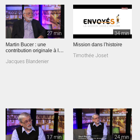
27 min
34 min
Martin Bucer : une
Mission dans l'histoire
contribution originale à la
Timothée Joset
Réforme
Jacques Blandenier
17 min
24 min