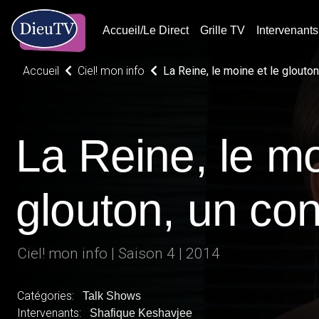
Accueil/Le Direct
Grille TV
Intervenants
Accueil
Ciel! mon info
La Reine, le moine et le glouton
La Reine, le mo
glouton, un con
religieusement 
Ciel! mon info | Saison 4 | 2014
Catégories:
Talk Shows
Intervenants:
Shafique Keshavjee