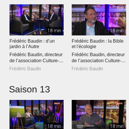
18 min
18 min
Frédéric Baudin : d’un
Frédéric Baudin : la Bible
jardin à l’Autre
et l'écologie
Frédéric Baudin, directeur
Frédéric Baudin, directeur
de l’association Culture-
de l’association Culture-
Environnement-Médias
Environnement-Médias
Frédéric Baudin
Frédéric Baudin
(C...
(C...
Saison 13
18 min
18 min