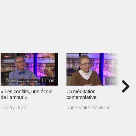
17 min
17 min
« Les conflits, une école
La méditation
J
de l’amour »
contemplative
a
m
Thierry Juvet
Jane Maire Newman
J