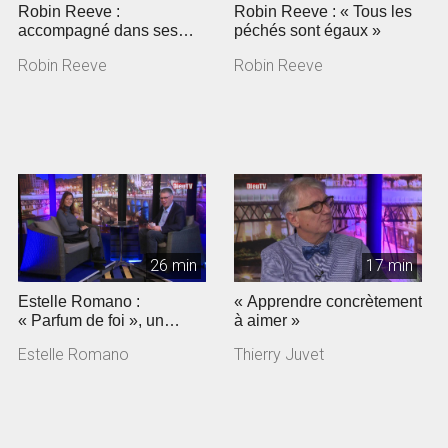
Robin Reeve :
Robin Reeve : « Tous les
accompagné dans ses
péchés sont égaux »
angoisses
Robin Reeve
Robin Reeve
26 min
17 min
Estelle Romano :
« Apprendre concrètement
« Parfum de foi », un
à aimer »
documentaire sur
Estelle Romano
Thierry Juvet
Jeunesse en mission