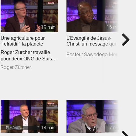
19 min
16 min
Une agriculture pour
L'Evangile de Jésus-
I
"refroidir" la planète
Christ, un message qui
B
responsabilise
Roger Zürcher travaille
Pasteur Sawadogo Moïse
B
pour deux ONG de Suisse
romande engagées
Roger Zürcher
auprès des a...
14 min
17 min