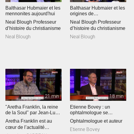
Balthasar Hubmaier et les
Balthasar Hubmaier et les
mennonites aujourd'hui
origines de
l'anabaptisme »
Neal Blough Professeur
Neal Blough Professeur
d’histoire du christianisme
d’histoire du christianisme
Neal Blough
Neal Blough
21 min
18 min
"Aretha Franklin, la reine
Etienne Bovey : un
de la Soul" par Jean-Luc
ophtalmologue se
Gadreau
passionne pour la
Aretha Franklin est au
Ophtalmologue et auteur
théologie
cœur de l’actualité
Etienne Bovey
culturelle. Jean-Luc