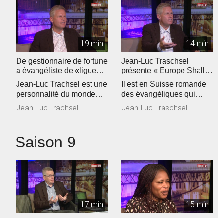
19 min
14 min
De gestionnaire de fortune
Jean-Luc Traschsel
à évangéliste de «ligue
présente « Europe Shall
européenne"
Be Saved »
Jean-Luc Trachsel est une
Il est en Suisse romande
personnalité du monde
des évangéliques qui
évangélique de Suisse
voient grand. Jean-Luc
Jean-Luc Trachsel
Jean-Luc Traschsel
romande...
Trachsel,...
Saison 9
17 min
15 min