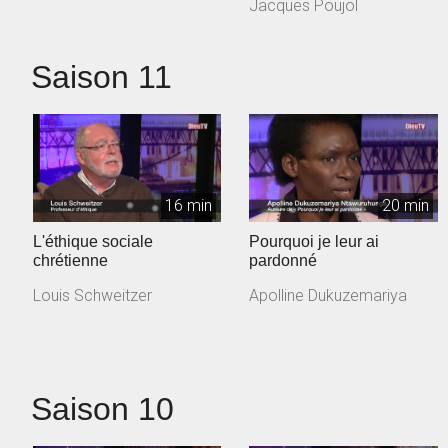
Jacques Poujol
Saison 11
16 min
20 min
L'éthique sociale
Pourquoi je leur ai
chrétienne
pardonné
Louis Schweitzer
Apolline Dukuzemariya
Saison 10