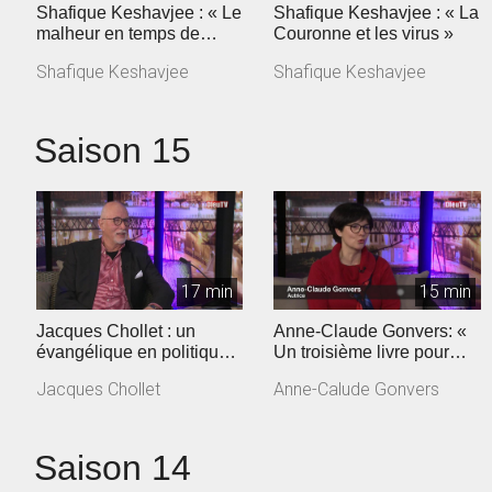
Shafique Keshavjee : « Le
Shafique Keshavjee : « La
malheur en temps de
Couronne et les virus »
coronavirus »
Shafique Keshavjee
Shafique Keshavjee
Saison 15
17 min
15 min
Jacques Chollet : un
Anne-Claude Gonvers: «
évangélique en politique
Un troisième livre pour
vaudoise
dire la confiance retrouvée
Jacques Chollet
Anne-Calude Gonvers
»
Saison 14