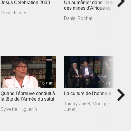
Jesus Celebration 2033
Un aumônier dans l'enfer
L
des mines d'Afrique du
j
Olivier Fleury
Sud
A
Daniel Rochat
Y
15 min
17 min
Quand l'épreuve conduit à
La culture de l'honneur
U
la tête de l'Armée du salut
l
Thierry Juvet, Monique
Sylvette Huguenin
Juvet
G