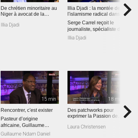
De chrétien minoritaire au
Illia Djadi : la montée de
M
Niger à avocat de la
l'islamisme radical dans
d
liberté religieuse
les pays du Sahel
v
Serge Carrel reçoit le
D
Illia Djadi
journaliste, spécialiste de
e
l’Afrique de l’Ouest Mo...
p
Illia Djadi
A
de
15 min
18 min
Rencontrer, c'est exister
Des patchworks pour
«
exprimer la Passion de
so
Pasteur d’origine
Jésus
r
O
africaine, Guillaume
Laura Christensen
c
d
Ndam Daniel croit aux
Guillaume Ndam Daniel
é