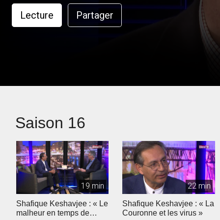
Lecture
Partager
Saison 16
19 min
22 min
Shafique Keshavjee : « Le
Shafique Keshavjee : « La
malheur en temps de
Couronne et les virus »