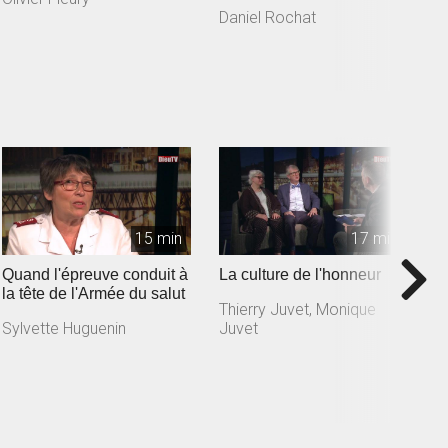
Sud
A
Daniel Rochat
Y
15 min
17 min
Quand l'épreuve conduit à
La culture de l'honneur
U
la tête de l'Armée du salut
l
Thierry Juvet, Monique
Sylvette Huguenin
Juvet
G