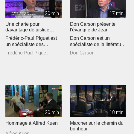
20 min
17 min
Une charte pour
Don Carson présente
davantage de justice
l'évangile de Jean
climatique en Eglise
Frédéric-Paul PIguet est
Don Carson est un
un spécialiste des
spécialiste de la littérature
questions
du Nouveau Testament.
Frédéric-Paul Piguet
Don Carson
environnementales. Il a...
De passa...
20 min
18 min
Hommage à Alfred Kuen
Marcher sur le chemin du
bonheur
Alfred Kuen