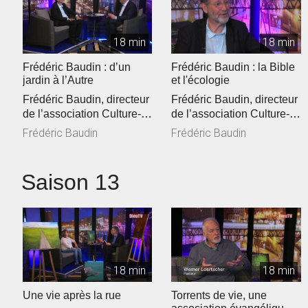
18 min
18 min
Frédéric Baudin : d’un
Frédéric Baudin : la Bible
jardin à l’Autre
et l'écologie
Frédéric Baudin, directeur
Frédéric Baudin, directeur
de l’association Culture-
de l’association Culture-
Environnement-Médias
Environnement-Médias
Frédéric Baudin
Frédéric Baudin
(C...
(C...
Saison 13
18 min
18 min
Une vie après la rue
Torrents de vie, une