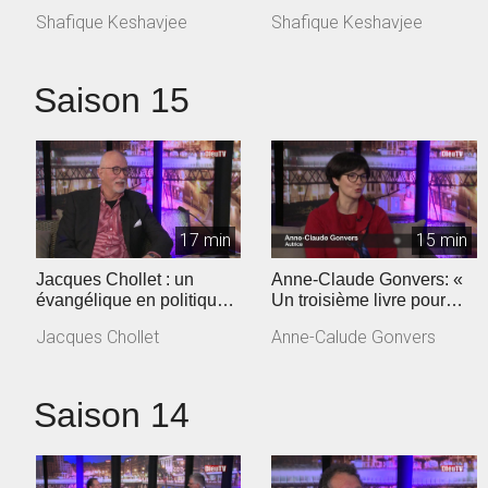
coronavirus »
Shafique Keshavjee
Shafique Keshavjee
Saison 15
17 min
15 min
Jacques Chollet : un
Anne-Claude Gonvers: «
évangélique en politique
Un troisième livre pour
vaudoise
dire la confiance retrouvée
Jacques Chollet
Anne-Calude Gonvers
»
Saison 14