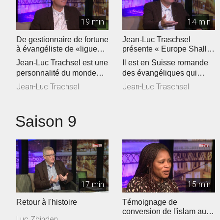
19 min
14 min
De gestionnaire de fortune
Jean-Luc Traschsel
à évangéliste de «ligue
présente « Europe Shall
européenne"
Be Saved »
Jean-Luc Trachsel est une
Il est en Suisse romande
personnalité du monde
des évangéliques qui
évangélique de Suisse
voient grand. Jean-Luc
Jean-Luc Trachsel
Jean-Luc Traschsel
romande...
Trachsel,...
Saison 9
17 min
15 min
Retour à l'histoire
Témoignage de
conversion de l'islam au
Luc Zbinden