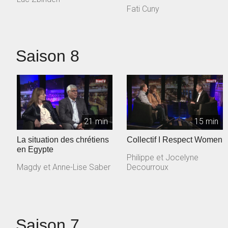
christianisme
Fati Cuny
Saison 8
21 min
15 min
La situation des chrétiens
Collectif I Respect Women
en Egypte
Philippe et Jocelyne
Magdy et Anne-Lise Saber
Decourroux
Saison 7