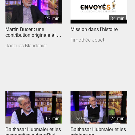
27 min
34 min
Martin Bucer : une
Mission dans l'histoire
contribution originale à la
Timothée Joset
Réforme
Jacques Blandenier
17 min
24 min
Balthasar Hubmaier et les
Balthasar Hubmaier et les