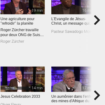
19 min
16 min
Une agriculture pour
L'Evangile de Jésus-
I
"refroidir" la planète
Christ, un message qui
B
responsabilise
Roger Zürcher travaille
Pasteur Sawadogo Moïse
B
pour deux ONG de Suisse
romande engagées
Roger Zürcher
auprès des a...
14 min
17 min
Jesus Celebration 2033
Un aumônier dans l'enfer
L
des mines d'Afrique du
j
Olivier Fleury