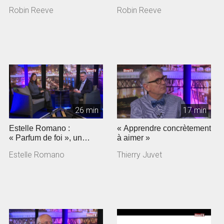
angoisses
Robin Reeve
Robin Reeve
26 min
17 min
Estelle Romano :
« Apprendre concrètement
« Parfum de foi », un
à aimer »
documentaire sur
Estelle Romano
Thierry Juvet
Jeunesse en mission