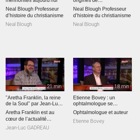
mennonites aujourd'hui
origines de
l'anabaptisme »
Neal Blough Professeur
Neal Blough Professeur
d’histoire du christianisme
d’histoire du christianisme
Neal Blough
Neal Blough
21 min
18 min
"Aretha Franklin, la reine
Etienne Bovey : un
de la Soul" par Jean-Luc
ophtalmologue se
Gadreau
passionne pour la
Aretha Franklin est au
Ophtalmologue et auteur
théologie
cœur de l’actualité
Etienne Bovey
culturelle. Jean-Luc
Jean-Luc GADREAU
Gadreau, pas...