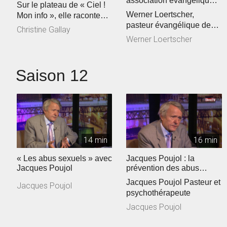
association évangélique
Sur le plateau de « Ciel !
sur la sellette ?
Werner Loertscher,
Mon info », elle raconte
pasteur évangélique de
son parcours de vie… ...
Christine Gallay
L’association Torrents de
Werner Loertscher
vie
Saison 12
14 min
16 min
« Les abus sexuels » avec
Jacques Poujol : la
Jacques Poujol
prévention des abus
sexuels dans les Eglises
Jacques Poujol Pasteur et
Jacques Poujol
psychothérapeute
Jacques Poujol