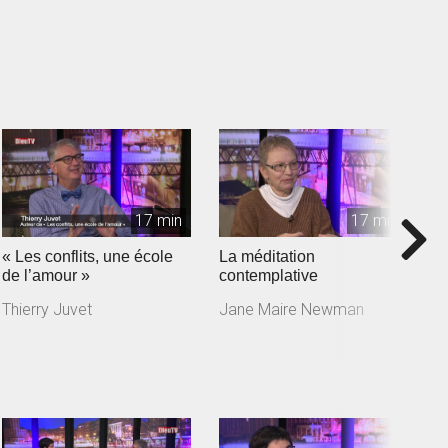
17 min
17 min
« Les conflits, une école
La méditation
J
de l’amour »
contemplative
a
m
Thierry Juvet
Jane Maire Newman
J