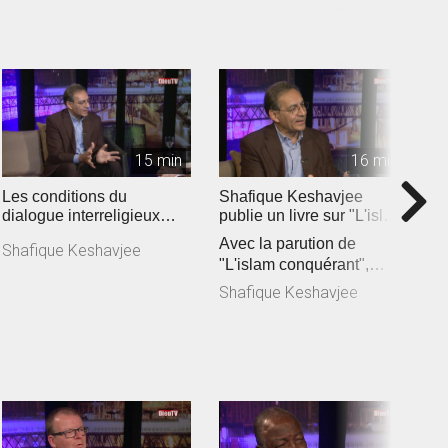
15 min
16 min
Les conditions du
Shafique Keshavjee
D
dialogue interreligieux
publie un livre sur "L'islam
D
aujourd'hui
conquérant" (2019)
Avec la parution de
l
Shafique Keshavjee
"L'islam conquérant",
m
D
Shafique Keshavjee lance
E
Shafique Keshavjee
un cri d’a...