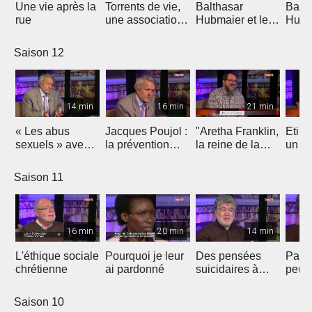
Une vie après la
Torrents de vie,
Balthasar
Balth
rue
une association
Hubmaier et les
Hubma
évangélique sur
mennonites
origi
la sellette ?
aujourd'hui
l'ana
Saison 12
14 min
16 min
21 min
« Les abus
Jacques Poujol :
"Aretha Franklin,
Etien
sexuels » avec
la prévention
la reine de la
un
Jacques Poujol
des abus
Soul" par Jean-
opht
sexuels dans les
Luc Gadreau
se p
Saison 11
Eglises
pour 
16 min
20 min
14 min
L'éthique sociale
Pourquoi je leur
Des pensées
Parle
chrétienne
ai pardonné
suicidaires à
peut 
celles de
vies
l'existence de
Saison 10
Dieu