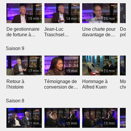
19 min
14 min
20 min
De gestionnaire
Jean-Luc
Une charte pour
Don 
de fortune à
Traschsel
davantage de
prés
évangéliste de
présente «
justice
l'éva
«ligue
Europe Shall Be
climatique en
Jean
Saison 9
européenne"
Saved »
Eglise
17 min
15 min
20 min
Retour à
Témoignage de
Hommage à
March
l'histoire
conversion de
Alfred Kuen
chem
l'islam au
bonh
christianisme
Saison 8
21 min
15 min
15 min