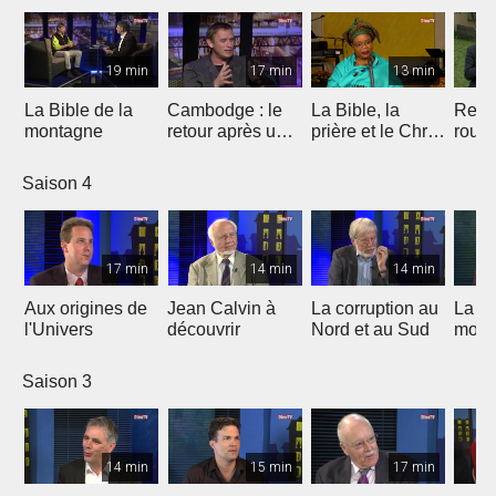
19 min
17 min
13 min
La Bible de la
Cambodge : le
La Bible, la
Repr
montagne
retour après un
prière et le Christ
route
burnout
au coeur de la
lutte de Leymah
Saison 4
Gbowee
17 min
14 min
14 min
Aux origines de
Jean Calvin à
La corruption au
La Re
l'Univers
découvrir
Nord et au Sud
moine
glout
cont
Saison 3
relig
incorr
14 min
15 min
17 min