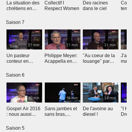
La situation des
Collectif I
Des racines
Const
chrétiens en
Respect Women
dans le ciel
temp
Egypte
loua
Saison 7
27 min
21 min
21 min
Un pasteur
Philippe Meyer:
"Au coeur de la
J'ai 
conteur en
Acappella en
louange" par
mais 
implantation
signe de
Christophe Paya
Jesu
d'Eglise à
reconnaissance
Saison 6
Fribourg
30 min
58 min
24 min
Gospel Air 2016
Sans jambes et
De l'avoine au
"I Ha
: nous aussi
sans bras,
diesel !
Drea
avons un rêve
espérer malgré
Molla
tout
Marti
Saison 5
King