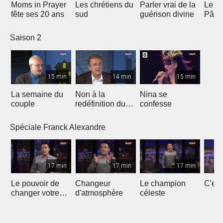
Moms in Prayer
Les chrétiens du
Parler vrai de la
Le Se
fête ses 20 ans
sud
guérison divine
Pâqu
Saison 2
15 min
14 min
15 min
La semaine du
Non à la
Nina se
couple
redéfinition du
confesse
mariage
Spéciale Franck Alexandre
17 min
17 min
17 min
Le pouvoir de
Changeur
Le champion
C'est
changer votre
d'atmosphère
céleste
destinée