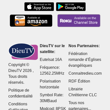
DieuTV sur le
Nos Partenaires:
satellite:
Fédération
Eutelsat 16A
romande d’Églises
Copyright ©
évangéliques
Fréquence:
DieuTV 2026 ,
12562.25MHz
Connaitredieu.com
Tous droits
Polarisation
RDF Édition
réservés.
horizontale
Librairie
Politique de
Symbol Rate:
Chrétienne CLC
confidentialité
30MBaud
Tous nos
Conditions
Modcod: 8PSK
partenaires...
d'utilisation