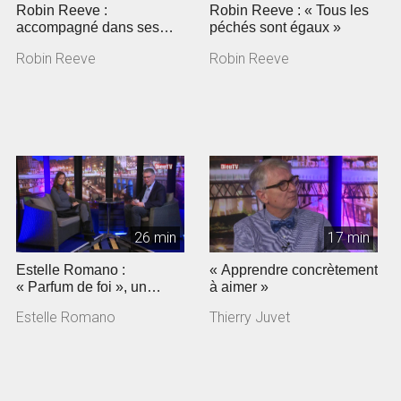
Robin Reeve :
Robin Reeve : « Tous les
accompagné dans ses
péchés sont égaux »
angoisses
Robin Reeve
Robin Reeve
26 min
17 min
Estelle Romano :
« Apprendre concrètement
« Parfum de foi », un
à aimer »
documentaire sur
Estelle Romano
Thierry Juvet
Jeunesse en mission