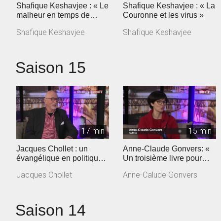
Shafique Keshavjee : « Le
Shafique Keshavjee : « La
malheur en temps de
Couronne et les virus »
coronavirus »
Shafique Keshavjee
Shafique Keshavjee
Saison 15
17 min
15 min
Jacques Chollet : un
Anne-Claude Gonvers: «
évangélique en politique
Un troisième livre pour
vaudoise
dire la confiance retrouvée
Jacques Chollet
Anne-Calude Gonvers
»
Saison 14