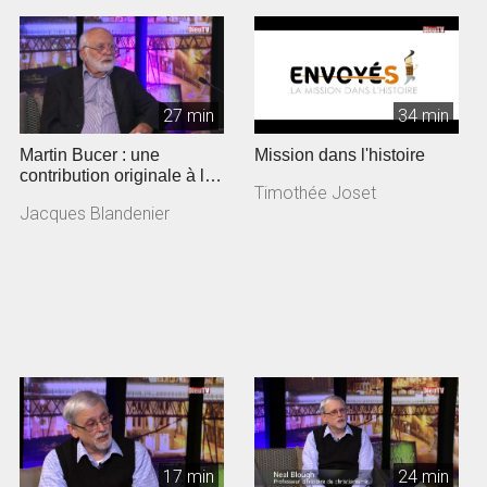
27 min
34 min
Martin Bucer : une
Mission dans l'histoire
contribution originale à la
Timothée Joset
Réforme
Jacques Blandenier
17 min
24 min