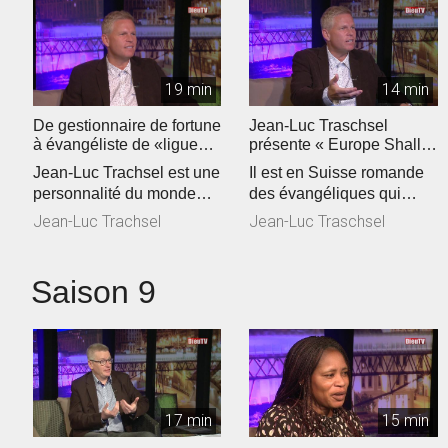
19 min
14 min
De gestionnaire de fortune
Jean-Luc Traschsel
à évangéliste de «ligue
présente « Europe Shall
européenne"
Be Saved »
Jean-Luc Trachsel est une
Il est en Suisse romande
personnalité du monde
des évangéliques qui
évangélique de Suisse
voient grand. Jean-Luc
Jean-Luc Trachsel
Jean-Luc Traschsel
romande...
Trachsel,...
Saison 9
17 min
15 min