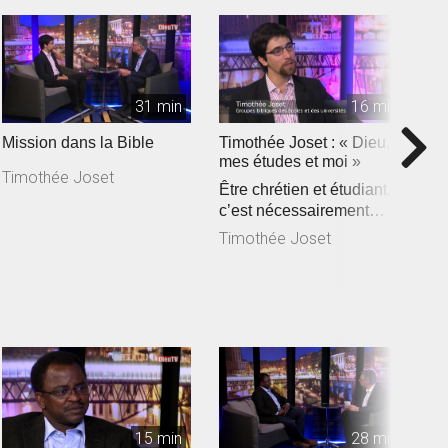
31 min
16 min
Mission dans la Bible
Timothée Joset : « Dieu,
P
mes études et moi »
p
Timothée Joset
Être chrétien et étudiant,
«
c’est nécessairement
s
assister à la rencontre e...
c
Timothée Joset
P
de
15 min
28 min