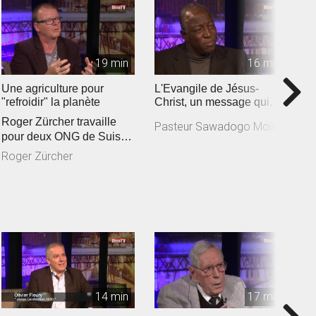
19 min
16 min
Une agriculture pour
L'Evangile de Jésus-
I
"refroidir" la planète
Christ, un message qui
B
responsabilise
Roger Zürcher travaille
Pasteur Sawadogo Moïse
B
pour deux ONG de Suisse
romande engagées
Roger Zürcher
auprès des a...
14 min
17 min