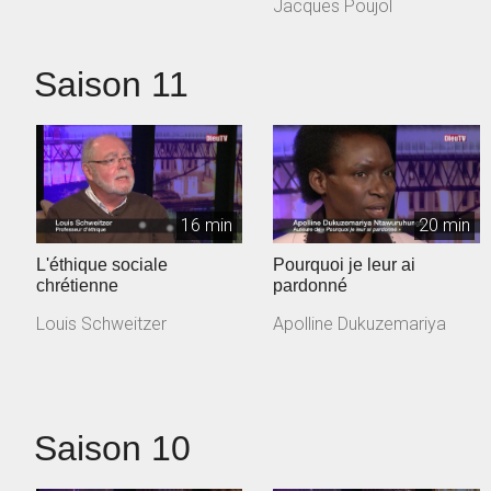
Jacques Poujol
Saison 11
16 min
20 min
L'éthique sociale
Pourquoi je leur ai
chrétienne
pardonné
Louis Schweitzer
Apolline Dukuzemariya
Saison 10