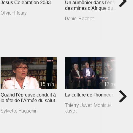
Jesus Celebration 2033
Un aumônier dans l'enfer
L
des mines d'Afrique du
j
Olivier Fleury
Sud
A
Daniel Rochat
Y
15 min
17 min
Quand l'épreuve conduit à
La culture de l'honneur
U
la tête de l'Armée du salut
l
Thierry Juvet, Monique
Sylvette Huguenin
Juvet
G