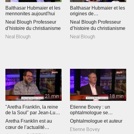
Balthasar Hubmaier et les
Balthasar Hubmaier et les
mennonites aujourd'hui
origines de
l'anabaptisme »
Neal Blough Professeur
Neal Blough Professeur
d’histoire du christianisme
d’histoire du christianisme
Neal Blough
Neal Blough
21 min
18 min
"Aretha Franklin, la reine
Etienne Bovey : un
de la Soul" par Jean-Luc
ophtalmologue se
Gadreau
passionne pour la
Aretha Franklin est au
Ophtalmologue et auteur
théologie
cœur de l’actualité
Etienne Bovey
culturelle. Jean-Luc