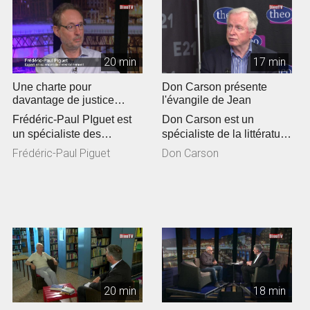
20 min
17 min
Une charte pour
Don Carson présente
davantage de justice
l'évangile de Jean
climatique en Eglise
Frédéric-Paul PIguet est
Don Carson est un
un spécialiste des
spécialiste de la littérature
questions
du Nouveau Testament.
Frédéric-Paul Piguet
Don Carson
environnementales. Il a...
De passa...
20 min
18 min