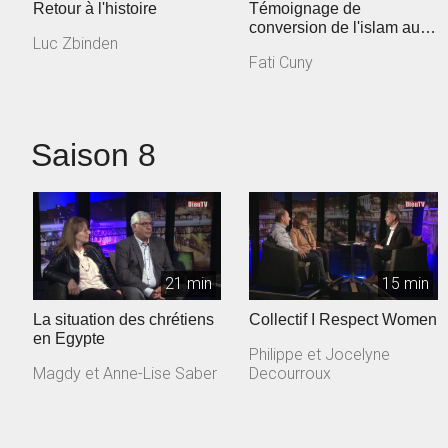
Retour à l'histoire
Témoignage de
conversion de l'islam au
Luc Zbinden
christianisme
Fati Cuny
Saison 8
21 min
15 min
La situation des chrétiens
Collectif I Respect Women
en Egypte
Philippe et Jocelyne
Magdy et Anne-Lise Saber
Decourroux