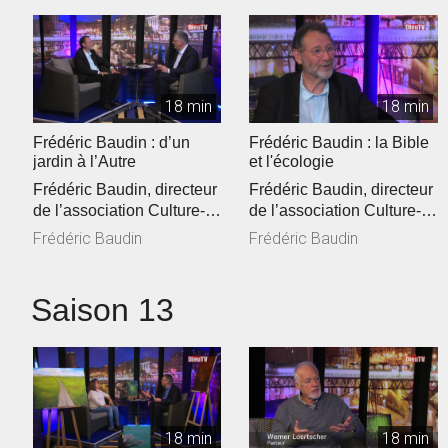
18 min
18 min
Frédéric Baudin : d’un
Frédéric Baudin : la Bible
jardin à l’Autre
et l'écologie
Frédéric Baudin, directeur
Frédéric Baudin, directeur
de l’association Culture-
de l’association Culture-
Environnement-Médias
Environnement-Médias
Frédéric Baudin
Frédéric Baudin
(C...
(C...
Saison 13
18 min
18 min