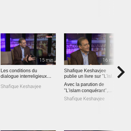
vertus des rencon...
O
(
15 min
16 min
Les conditions du
Shafique Keshavjee
D
dialogue interreligieux
publie un livre sur "L'islam
D
aujourd'hui
conquérant" (2019)
Avec la parution de
l
Shafique Keshavjee
"L'islam conquérant",
m
D
Shafique Keshavjee lance
E
Shafique Keshavjee
un cri d’a...