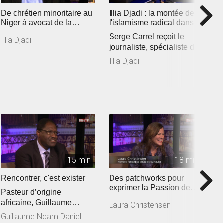
De chrétien minoritaire au
Illia Djadi : la montée de
M
Niger à avocat de la
l'islamisme radical dans
d
liberté religieuse
les pays du Sahel
v
Serge Carrel reçoit le
D
Illia Djadi
journaliste, spécialiste de
e
l’Afrique de l’Ouest Mo...
p
Illia Djadi
A
de
15 min
18 min
Rencontrer, c'est exister
Des patchworks pour
«
exprimer la Passion de
so
Pasteur d’origine
Jésus
r
O
africaine, Guillaume
Laura Christensen
c
d
Ndam Daniel croit aux
Guillaume Ndam Daniel
é