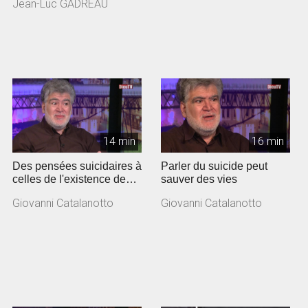
Jean-Luc GADREAU
Gadreau, pas...
14 min
16 min
Des pensées suicidaires à
Parler du suicide peut
celles de l'existence de
sauver des vies
Dieu
Giovanni Catalanotto
Giovanni Catalanotto