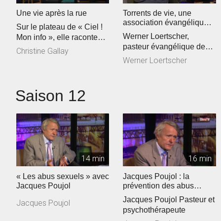
Une vie après la rue
Torrents de vie, une
association évangélique
Sur le plateau de « Ciel !
sur la sellette ?
Werner Loertscher,
Mon info », elle raconte
pasteur évangélique de
son parcours de vie… ...
Christine Gallay
L’association Torrents de
Werner Loertscher
vie
Saison 12
14 min
16 min
« Les abus sexuels » avec
Jacques Poujol : la
Jacques Poujol
prévention des abus
sexuels dans les Eglises
Jacques Poujol Pasteur et
Jacques Poujol
psychothérapeute