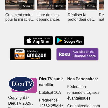
53 min
60 min
52 min
Comment croire
Libre de mes
Réaliser la
Recon
pour le miracle
dépendances
profondeur de
natur
de la liberté
votre unité avec
nous 
Christ
DieuTV sur le
Nos Partenaires:
satellite:
Fédération
Eutelsat 16A
romande d’Églises
Copyright ©
évangéliques
Fréquence:
DieuTV 2026 ,
12562.25MHz
Connaitredieu.com