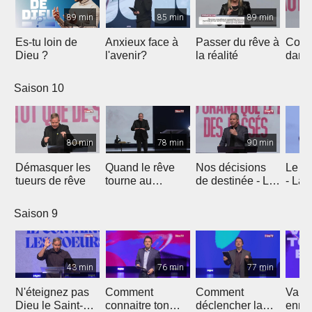
89 min
85 min
89 min
Es-tu loin de
Anxieux face à
Passer du rêve à
Comm
Dieu ?
l'avenir?
la réalité
dans 
prom
secre
Saison 10
de J
80 min
78 min
90 min
Démasquer les
Quand le rêve
Nos décisions
Le rê
tueurs de rêve
tourne au
de destinée - La
- La 
cauchemar - Être
vie de Joseph
Jose
différents
Saison 9
43 min
76 min
77 min
N'éteignez pas
Comment
Comment
Vainc
Dieu le Saint-
connaitre ton
déclencher la
enne