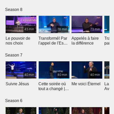
Esprit
avenir
bénédiction sur
ta vie ?
Season 8
43 min
78 min
73 min
Le pouvoir de
Transformé! Par
Appelés à faire
Trans
nos choix
l'appel de l'Esprit
la différence
parti
(2e partie)
Season 7
40 min
40 min
40 min
Suivre Jésus
Cette soirée où
Me voici Éternel
La G
tout a changé |
Avent
Témoignage de
Lumiè
l'évangéliste
5
Season 6
Yannis Gautier