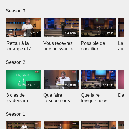
Season 3
56 min
54 min
53 min
Retour à la
Vous recevrez
Possible de
La fo
louange et à
une puissance
concilier
aujou
l'adoration qui
Science et Foi
ouvrent les
Season 2
portes des
prison
54 min
53 min
62 min
3 clés de
Que faire
Que faire
David
leadership
lorsque nous
lorsque nous
sommes
sommes
victimes?
victimes?
Season 1