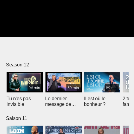
Season 12
96 min
59 min
89 min
Tu n'es pas
Le dernier
Il est où le
2 tue
invisible
message de
bonheur ?
famil
Jésus
Saison 11