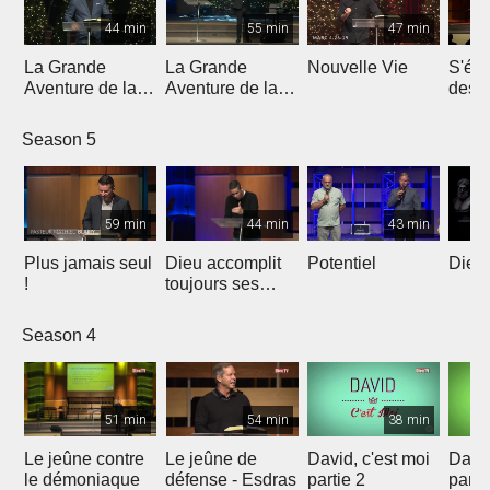
44 min
55 min
47 min
La Grande
La Grande
Nouvelle Vie
S'éle
Aventure de la
Aventure de la
dess
Lumière | Partie
Lumière | Partie
épreu
4
3
enne
Season 5
59 min
44 min
43 min
Plus jamais seul
Dieu accomplit
Potentiel
Dieu 
!
toujours ses
promesses
Season 4
51 min
54 min
38 min
Le jeûne contre
Le jeûne de
David, c'est moi
David
le démoniaque
défense - Esdras
partie 2
parti