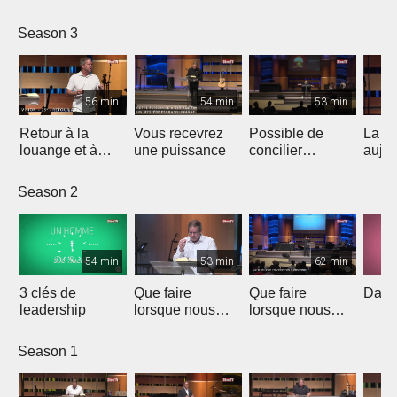
Season 3
56 min
54 min
53 min
Retour à la
Vous recevrez
Possible de
La fo
louange et à
une puissance
concilier
aujou
l'adoration qui
Science et Foi
ouvrent les
Season 2
portes des
prison
54 min
53 min
62 min
3 clés de
Que faire
Que faire
David
leadership
lorsque nous
lorsque nous
sommes
sommes
victimes?
victimes?
Season 1