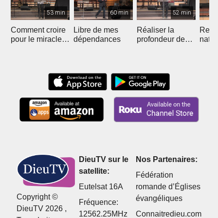
53 min
60 min
52 min
Comment croire
Libre de mes
Réaliser la
Recon
pour le miracle
dépendances
profondeur de
natur
de la liberté
votre unité avec
nous 
Christ
DieuTV sur le
Nos Partenaires:
satellite:
Fédération
Eutelsat 16A
romande d’Églises
Copyright ©
évangéliques
Fréquence:
DieuTV 2026 ,
12562.25MHz
Connaitredieu.com