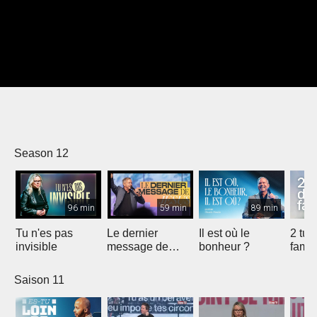
Season 12
96 min
59 min
89 min
Tu n'es pas
Le dernier
Il est où le
2 tue
invisible
message de
bonheur ?
famil
Jésus
Saison 11