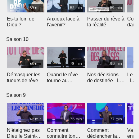
89 min
85 min
89 min
Es-tu loin de
Anxieux face à
Passer du rêve à
Comm
Dieu ?
l'avenir?
la réalité
dans 
prom
secre
Saison 10
de J
80 min
78 min
90 min
Démasquer les
Quand le rêve
Nos décisions
Le rê
tueurs de rêve
tourne au
de destinée - La
- La 
cauchemar - Être
vie de Joseph
Jose
différents
Saison 9
43 min
76 min
77 min
N'éteignez pas
Comment
Comment
Vainc
Dieu le Saint-
connaitre ton
déclencher la
enne