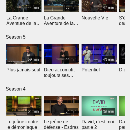
44 min
55 min
47 min
La Grande
La Grande
Nouvelle Vie
S'éle
Aventure de la
Aventure de la
dess
Lumière | Partie
Lumière | Partie
épreu
4
3
enne
Season 5
59 min
44 min
43 min
Plus jamais seul
Dieu accomplit
Potentiel
Dieu 
!
toujours ses
promesses
Season 4
51 min
54 min
38 min
Le jeûne contre
Le jeûne de
David, c'est moi
David
le démoniaque
défense - Esdras
partie 2
parti