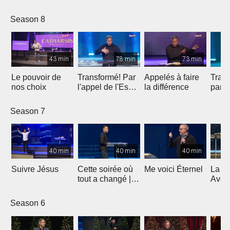
Esprit
avenir
bénédiction sur
ta vie ?
Season 8
43 min
78 min
73 min
Le pouvoir de
Transformé! Par
Appelés à faire
Trans
nos choix
l'appel de l'Esprit
la différence
parti
(2e partie)
Season 7
40 min
40 min
40 min
Suivre Jésus
Cette soirée où
Me voici Éternel
La G
tout a changé |
Avent
Témoignage de
Lumiè
l'évangéliste
5
Season 6
Yannis Gautier