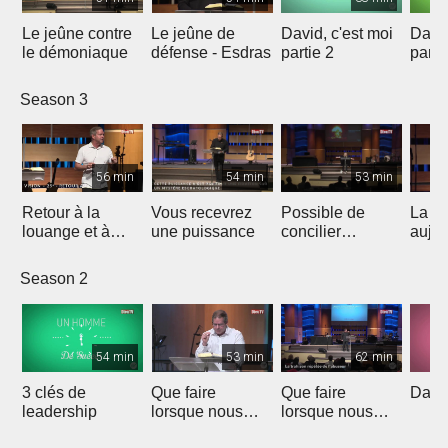
Le jeûne contre
Le jeûne de
David, c'est moi
David
le démoniaque
défense - Esdras
partie 2
parti
Season 3
56 min
54 min
53 min
Retour à la
Vous recevrez
Possible de
La fo
louange et à
une puissance
concilier
aujou
l'adoration qui
Science et Foi
ouvrent les
Season 2
portes des
prison
54 min
53 min
62 min
3 clés de
Que faire
Que faire
David
leadership
lorsque nous
lorsque nous
sommes
sommes