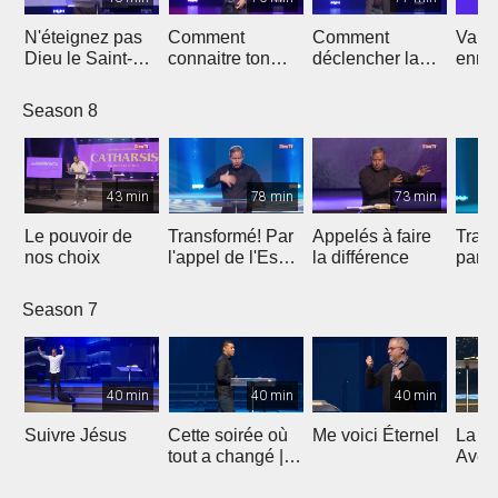
N'éteignez pas
Comment
Comment
Vainc
Dieu le Saint-
connaitre ton
déclencher la
enne
Esprit
avenir
bénédiction sur
ta vie ?
Season 8
43 min
78 min
73 min
Le pouvoir de
Transformé! Par
Appelés à faire
Trans
nos choix
l'appel de l'Esprit
la différence
parti
(2e partie)
Season 7
40 min
40 min
40 min
Suivre Jésus
Cette soirée où
Me voici Éternel
La G
tout a changé |
Avent
Témoignage de
Lumiè