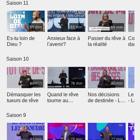
Saison 11
89 min
85 min
89 min
Es-tu loin de
Anxieux face à
Passer du rêve à
Comm
Dieu ?
l'avenir?
la réalité
dans 
prom
secre
Saison 10
de J
80 min
78 min
90 min
Démasquer les
Quand le rêve
Nos décisions
Le rê
tueurs de rêve
tourne au
de destinée - La
- La 
cauchemar - Être
vie de Joseph
Jose
différents
Saison 9
43 min
76 min
77 min