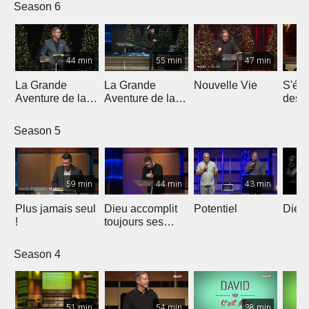
l'évangéliste
5
Season 6
Yannis Gautier
44 min
55 min
47 min
La Grande
La Grande
Nouvelle Vie
S'éle
Aventure de la
Aventure de la
dess
Lumière | Partie
Lumière | Partie
épreu
4
3
enne
Season 5
59 min
44 min
43 min
Plus jamais seul
Dieu accomplit
Potentiel
Dieu 
!
toujours ses
promesses
Season 4
51 min
54 min
38 min