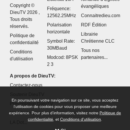
Copyright ©
évangéliques
Fréquence:
DieuTV 2026 ,
12562.25MHz
Connaitredieu.com
Tous droits
Polarisation
RDF Édition
réservés.
horizontale
Librairie
Politique de
Symbol Rate:
Chrétienne CLC
confidentialité
30MBaud
Tous nos
Conditions
Modcod: 8PSK
partenaires...
d'utilisation
2 3
A propos de DieuTV:
Contactez-nous
Soutenir DieuTV
En poursuivant votre navigation sur ce site, vous acceptez
Présentation DieuTV
l’utilisation de cookies pour vous proposer une meilleure
expérience. Pour plus d’information, visitez notre
Nos Partenaires
Politique de
confidentialité
, et
Conditions d'utilisation
.
LA Dot...