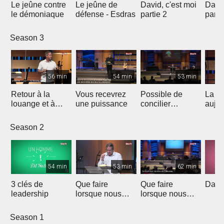
Le jeûne contre
Le jeûne de
David, c'est moi
David
le démoniaque
défense - Esdras
partie 2
parti
Season 3
56 min
54 min
53 min
Retour à la
Vous recevrez
Possible de
La fo
louange et à
une puissance
concilier
aujou
l'adoration qui
Science et Foi
ouvrent les
Season 2
portes des
prison
54 min
53 min
62 min
3 clés de
Que faire
Que faire
David
leadership
lorsque nous
lorsque nous
sommes
sommes
victimes?
victimes?
Season 1