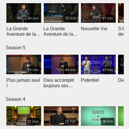
44 min
55 min
47 min
La Grande
La Grande
Nouvelle Vie
S'éle
Aventure de la
Aventure de la
dess
Lumière | Partie
Lumière | Partie
épreu
4
3
enne
Season 5
59 min
44 min
43 min
Plus jamais seul
Dieu accomplit
Potentiel
Dieu 
!
toujours ses
promesses
Season 4
51 min
54 min
38 min