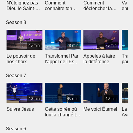
N'éteignez pas
Comment
Comment
Vainc
Dieu le Saint-
connaitre ton
déclencher la
enne
Esprit
avenir
bénédiction sur
ta vie ?
Season 8
43 min
78 min
73 min
Le pouvoir de
Transformé! Par
Appelés à faire
Trans
nos choix
l'appel de l'Esprit
la différence
parti
(2e partie)
Season 7
40 min
40 min
40 min
Suivre Jésus
Cette soirée où
Me voici Éternel
La G
tout a changé |
Avent
Témoignage de
Lumiè
l'évangéliste
5
Season 6
Yannis Gautier