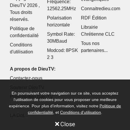
Fréquence:
DieuTV 2026 ,
12562.25MHz
Connaitredieu.com
Tous droits
Polarisation
RDF Édition
réservés.
horizontale
Librairie
Politique de
Symbol Rate:
Chrétienne CLC
confidentialité
30MBaud
Tous nos
Conditions
Modcod: 8PSK
partenaires...
d'utilisation
2 3
A propos de DieuTV:
Contactez-nous
Soutenir DieuTV
En poursuivant votre navigation sur ce site, vous acceptez
Présentation DieuTV
l’utilisation de cookies pour vous proposer une meilleure
expérience. Pour plus d’information, visitez notre
Nos Partenaires
Politique de
confidentialité
, et
Conditions d'utilisation
.
LA Dot...