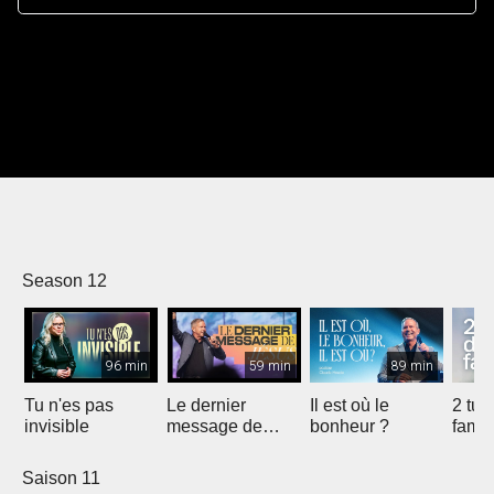
Season 12
96 min
59 min
89 min
Tu n'es pas
Le dernier
Il est où le
2 tue
invisible
message de
bonheur ?
famil
Jésus
Saison 11