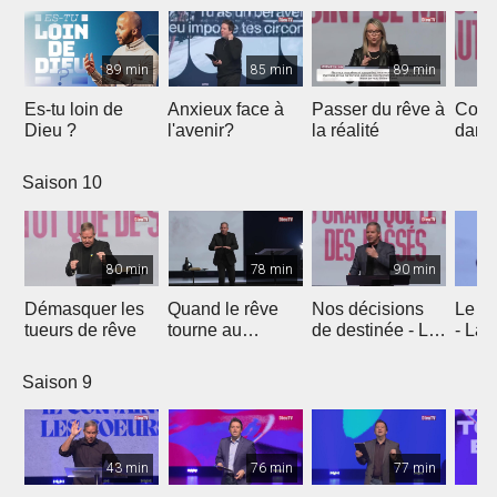
89 min
85 min
89 min
Es-tu loin de
Anxieux face à
Passer du rêve à
Comm
Dieu ?
l'avenir?
la réalité
dans 
prom
secre
Saison 10
de J
80 min
78 min
90 min
Démasquer les
Quand le rêve
Nos décisions
Le rê
tueurs de rêve
tourne au
de destinée - La
- La 
cauchemar - Être
vie de Joseph
Jose
différents
Saison 9
43 min
76 min
77 min