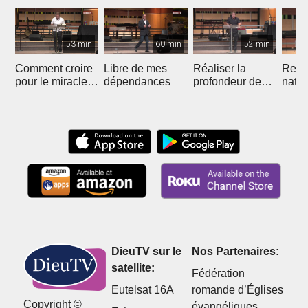
53 min
60 min
52 min
Comment croire
Libre de mes
Réaliser la
Recon
pour le miracle
dépendances
profondeur de
natur
de la liberté
votre unité avec
nous 
Christ
DieuTV sur le
Nos Partenaires:
satellite:
Fédération
Eutelsat 16A
romande d’Églises
Copyright ©
évangéliques