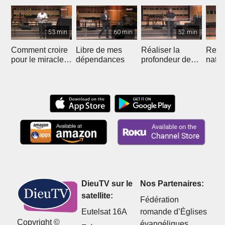
53 min
60 min
52 min
Comment croire
Libre de mes
Réaliser la
Recon
pour le miracle
dépendances
profondeur de
natur
de la liberté
votre unité avec
nous 
Christ
DieuTV sur le
Nos Partenaires:
satellite:
Fédération
Eutelsat 16A
romande d’Églises
Copyright ©
évangéliques