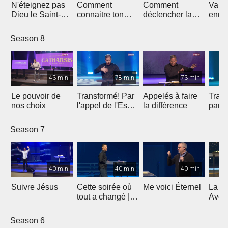
N'éteignez pas
Comment
Comment
Vainc
Dieu le Saint-
connaitre ton
déclencher la
enne
Esprit
avenir
bénédiction sur
ta vie ?
Season 8
43 min
78 min
73 min
Le pouvoir de
Transformé! Par
Appelés à faire
Trans
nos choix
l'appel de l'Esprit
la différence
parti
(2e partie)
Season 7
40 min
40 min
40 min
Suivre Jésus
Cette soirée où
Me voici Éternel
La G
tout a changé |
Avent
Témoignage de
Lumiè
l'évangéliste
5
Season 6
Yannis Gautier