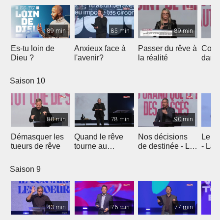
89 min
85 min
89 min
Es-tu loin de
Anxieux face à
Passer du rêve à
Comm
Dieu ?
l'avenir?
la réalité
dans 
prom
secre
Saison 10
de J
80 min
78 min
90 min
Démasquer les
Quand le rêve
Nos décisions
Le rê
tueurs de rêve
tourne au
de destinée - La
- La 
cauchemar - Être
vie de Joseph
Jose
différents
Saison 9
43 min
76 min
77 min