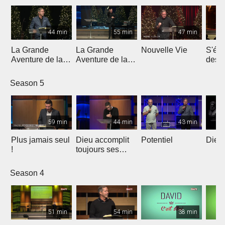
44 min
55 min
47 min
La Grande
La Grande
Nouvelle Vie
S'éle
Aventure de la
Aventure de la
dess
Lumière | Partie
Lumière | Partie
épreu
4
3
enne
Season 5
59 min
44 min
43 min
Plus jamais seul
Dieu accomplit
Potentiel
Dieu 
!
toujours ses
promesses
Season 4
51 min
54 min
38 min