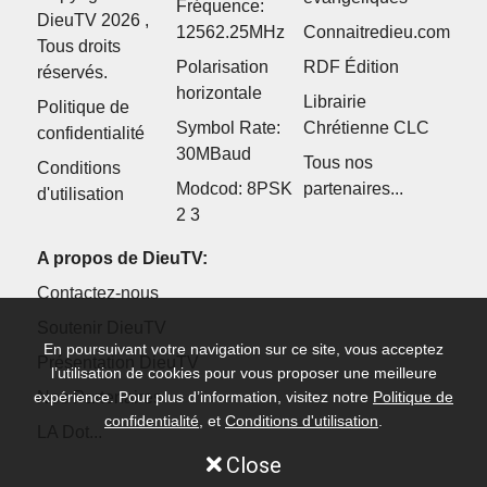
Fréquence:
DieuTV 2026 ,
12562.25MHz
Connaitredieu.com
Tous droits
Polarisation
RDF Édition
réservés.
horizontale
Librairie
Politique de
Symbol Rate:
Chrétienne CLC
confidentialité
30MBaud
Tous nos
Conditions
Modcod: 8PSK
partenaires...
d'utilisation
2 3
A propos de DieuTV:
Contactez-nous
Soutenir DieuTV
En poursuivant votre navigation sur ce site, vous acceptez
Présentation DieuTV
l’utilisation de cookies pour vous proposer une meilleure
expérience. Pour plus d’information, visitez notre
Nos Partenaires
Politique de
confidentialité
, et
Conditions d'utilisation
.
LA Dot...