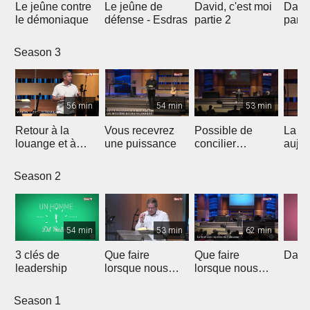
Le jeûne contre
Le jeûne de
David, c'est moi
David
le démoniaque
défense - Esdras
partie 2
parti
Season 3
56 min
54 min
53 min
Retour à la
Vous recevrez
Possible de
La fo
louange et à
une puissance
concilier
aujou
l'adoration qui
Science et Foi
ouvrent les
Season 2
portes des
prison
54 min
53 min
62 min
3 clés de
Que faire
Que faire
David
leadership
lorsque nous
lorsque nous
sommes
sommes
victimes?
victimes?
Season 1