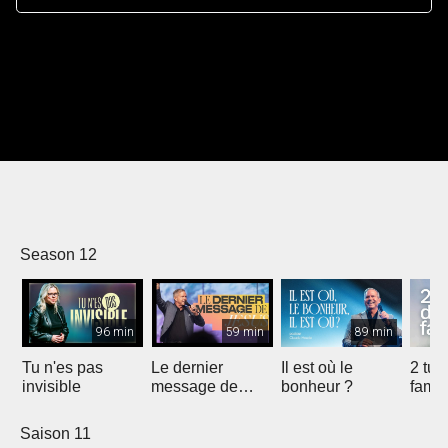
Season 12
96 min
59 min
89 min
Tu n'es pas
Le dernier
Il est où le
2 tue
invisible
message de
bonheur ?
famil
Jésus
Saison 11