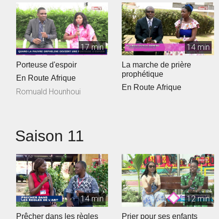
17 min
14 min
Porteuse d'espoir
La marche de prière
prophétique
En Route Afrique
En Route Afrique
Romuald Hounhoui
Saison 11
14 min
12 min
Prêcher dans les règles
Prier pour ses enfants