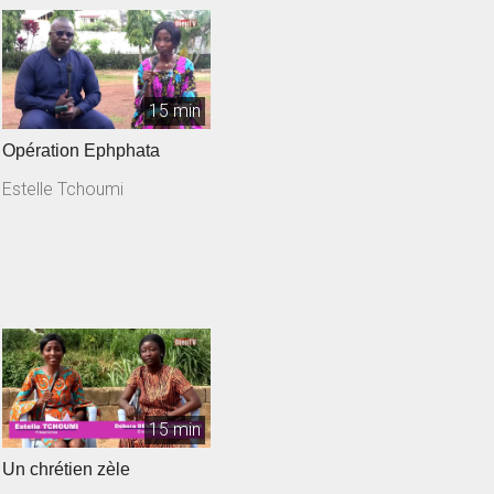
15 min
Opération Ephphata
Estelle Tchoumi
15 min
Un chrétien zèle