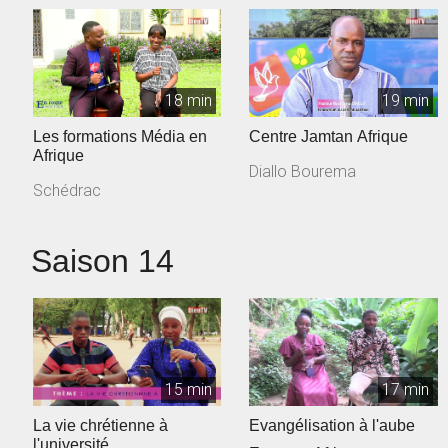
18 min
19 min
Les formations Média en
Centre Jamtan Afrique
Afrique
Diallo Bourema
Schédrac
Saison 14
15 min
17 min
La vie chrétienne à
Evangélisation à l'aube
l'université