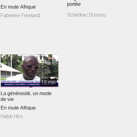
portée
En route Afrique
Schédrac Dossou
Fabienne Freeland
15 min
La générosité, un mode
de vie
En route Afrique
Habib Hiro