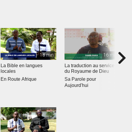
18 min
16 min
La Bible en langues
La traduction au service
C
locales
du Royaume de Dieu
E
En Route Afrique
Sa Parole pour
Aujourd'hui