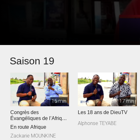
Saison 19
15 min
17 min
Congrès des
Les 18 ans de DieuTV
Évangéliques de l’Afrique
Alphonse TEYABE
Francophone
En route Afrique
Zackarie MOUNKINE