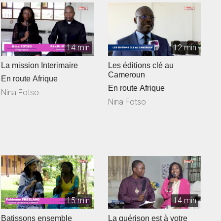
14 min
12 min
La mission Interimaire
Les éditions clé au
Cameroun
En route Afrique
En route Afrique
Nina Fotso
Nina Fotso
15 min
14 min
Batissons ensemble
La guérison est à votre