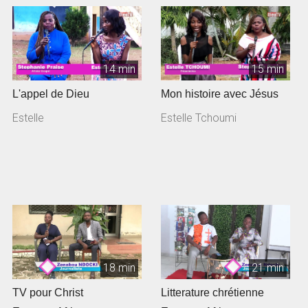
14 min
15 min
L'appel de Dieu
Mon histoire avec Jésus
Estelle
Estelle Tchoumi
18 min
21 min
TV pour Christ
Litterature chrétienne