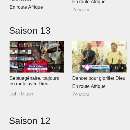
En route Afrique
En route Afrique
Zenabou
Saison 13
16 min
19 min
Septuagénaire, toujours
Dancer pour glorifier Dieu
en route avec Dieu
En route Afrique
John Migan
Zenabou
Saison 12