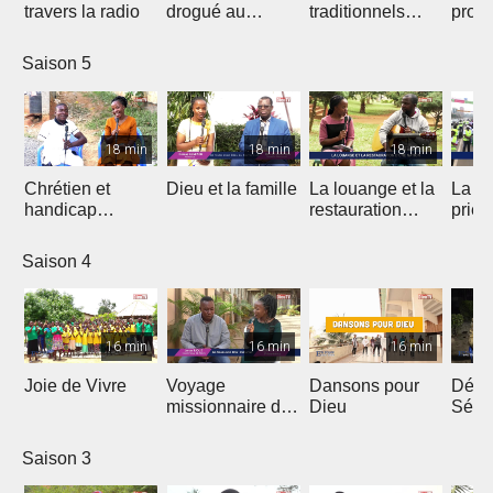
travers la radio
drogué au
traditionnels
profe
service de Jésus
dans le Gospel
des 
Saison 5
18 min
18 min
18 min
Chrétien et
Dieu et la famille
La louange et la
La m
handicap
restauration
prièr
physique
d'une nation
natio
Saison 4
16 min
16 min
16 min
Joie de Vivre
Voyage
Dansons pour
Débri
missionnaire de
Dieu
Sémi
J.E.M au
Coto
Cameroun
Saison 3