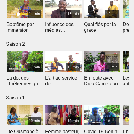
14 min
18 min
16 min
Baptême par
Influence des
Qualifiés par la
Donn
immersion
médias
grâce
preu
Chrétiens...
d’amo
Saison 2
11 min
17 min
13 min
La dot des
L'art au service
En route avec
Les 
chrétiennes qui
de
Dieu Cameroun
autod
fâche
l'évangélisation
Saison 1
13 min
12 min
18 min
De Ousmane à
Femme pasteur,
Covid-19 Benin
En R