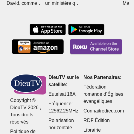
David, comment
un ministère qui
Mali 
Christ l'a sorti de
divise
Boub
l'islam
DieuTV sur le
Nos Partenaires:
satellite:
Fédération
Eutelsat 16A
romande d’Églises
Copyright ©
évangéliques
Fréquence:
DieuTV 2026 ,
12562.25MHz
Connaitredieu.com
Tous droits
Polarisation
RDF Édition
réservés.
horizontale
Librairie
Politique de