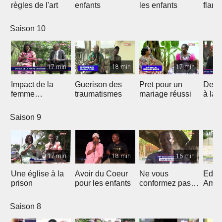
règles de l'art
enfants
les enfants
flam
Saison 10
17 min
18 min
17 min
Impact de la
Guerison des
Pret pour un
De la
femme
traumatismes
mariage réussi
à la 
chrétienne dans
sa Nation
Saison 9
17 min
18 min
16 min
Une église à la
Avoir du Coeur
Ne vous
Eduq
prison
pour les enfants
conformez pas
Amou
au siècle présent
douc
Saison 8