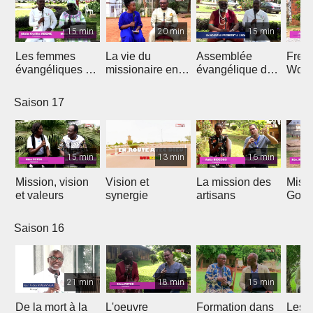
15 min
20 min
15 min
Les femmes
La vie du
Assemblée
Free
évangéliques du
missionaire en
évangélique de
Wors
Cameroun
Afrique
l'Afrique
Saison 17
15 min
13 min
16 min
Mission, vision
Vision et
La mission des
Miss
et valeurs
synergie
artisans
Gon
Saison 16
21 min
18 min
15 min
De la mort à la
L'oeuvre
Formation dans
Les d