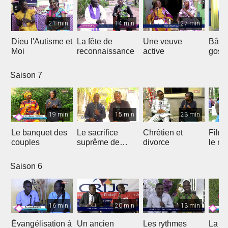
21 min
14 min
27 min
Dieu l'Autisme et
La fête de
Une veuve
Bâtir
Moi
reconnaissance
active
gosp
Saison 7
19 min
15 min
23 min
Le banquet des
Le sacrifice
Chrétien et
Film 
couples
suprême de
divorce
le ma
Jésus
Saison 6
16 min
20 min
13 min
Évangélisation à
Un ancien
Les rythmes
La vi