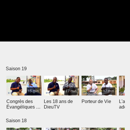
Saison 19
15 min
17 min
17 min
Congrès des
Les 18 ans de
Porteur de Vie
L'am
Évangéliques de
DieuTV
ados
l’Afrique
Francophone
Saison 18