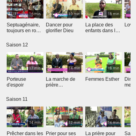
16 min
19 min
18 min
Septuagénaire,
Dancer pour
La place des
Love 
toujours en route
glorifier Dieu
enfants dans le
avec Dieu
projet de Dieu
Saison 12
17 min
14 min
18 min
Porteuse
La marche de
Femmes Esther
Dima
d'espoir
prière
medi
prophétique
Saison 11
14 min
12 min
16 min
Prêcher dans les
Prier pour ses
La prière pour
Sauv