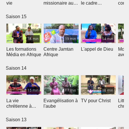
vie
missionaire au
le cadre
cont
Cameroun
Théologique
de l'
d'Afrique
Saison 15
18 min
19 min
14 min
Les formations
Centre Jamtan
L'appel de Dieu
Mon h
Média en Afrique
Afrique
avec
Saison 14
15 min
17 min
18 min
La vie
Evangélisation à
TV pour Christ
Litte
chrétienne à
l'aube
chrét
l'université
Saison 13