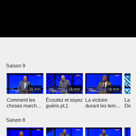
Saison 9
28 min
28 min
28 min
Comment les
Écoutez et soyez
La victoire
La vo
choses marchent
guéris pt.1
durant les temps
Dieu 
7a
périelleux 3b
vous 
2 pt.
Saison 8