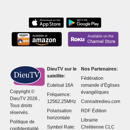
DieuTV sur le
Nos Partenaires:
satellite:
Fédération
Eutelsat 16A
romande d’Églises
Copyright ©
évangéliques
Fréquence:
DieuTV 2026 ,
12562.25MHz
Connaitredieu.com
Tous droits
Polarisation
RDF Édition
réservés.
horizontale
Librairie
Politique de
Symbol Rate:
Chrétienne CLC
confidentialité