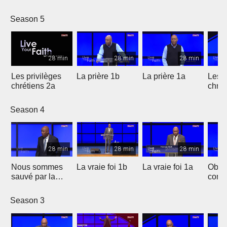
Season 5
28 min
28 min
28 min
Les privilèges
La prière 1b
La prière 1a
Les p
chrétiens 2a
chrét
Season 4
28 min
28 min
28 min
Nous sommes
La vraie foi 1b
La vraie foi 1a
Obten
sauvé par la
comp
grâce
Season 3