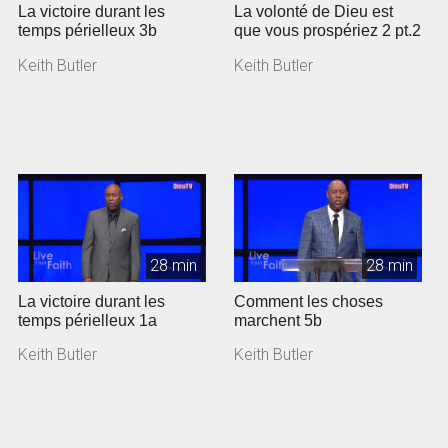
La victoire durant les
La volonté de Dieu est
temps périelleux 3b
que vous prospériez 2 pt.2
Keith Butler
Keith Butler
28 min
28 min
La victoire durant les
Comment les choses
temps périelleux 1a
marchent 5b
Keith Butler
Keith Butler