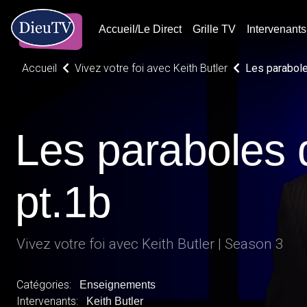
Accueil/Le Direct
Grille TV
Intervenants
Accueil
Vivez votre foi avec Keith Butler
Les parabole
Les paraboles 
pt.1b
Vivez votre foi avec Keith Butler | Season 3
Catégories:
Enseignements
Intervenants:
Keith Butler