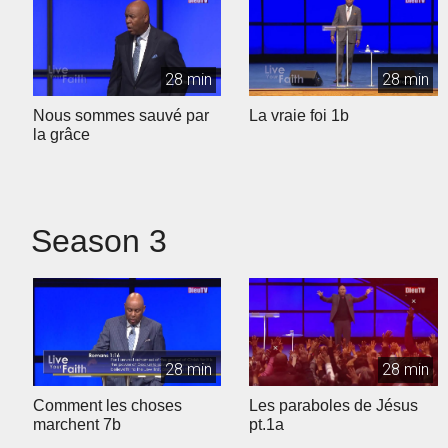
28 min
28 min
Nous sommes sauvé par
La vraie foi 1b
la grâce
Season 3
28 min
28 min
Comment les choses
Les paraboles de Jésus
marchent 7b
pt.1a