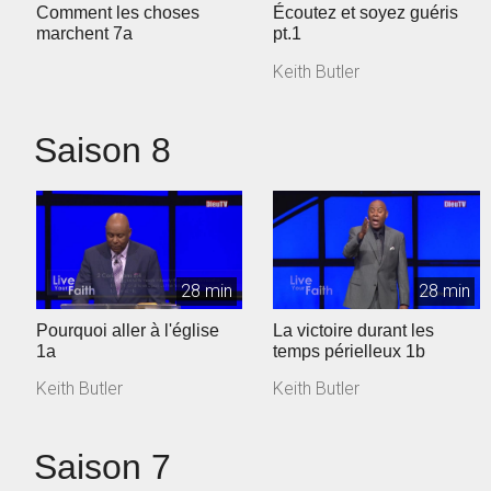
Comment les choses
Écoutez et soyez guéris
marchent 7a
pt.1
Keith Butler
Saison 8
28 min
28 min
Pourquoi aller à l'église
La victoire durant les
1a
temps périelleux 1b
Keith Butler
Keith Butler
Saison 7