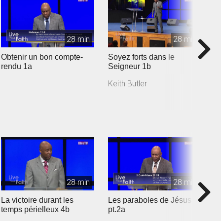
28 min
28 min
Obtenir un bon compte-
Soyez forts dans le
S
rendu 1a
Seigneur 1b
S
Keith Butler
K
28 min
28 min
La victoire durant les
Les paraboles de Jésus
L
temps périelleux 4b
pt.2a
p