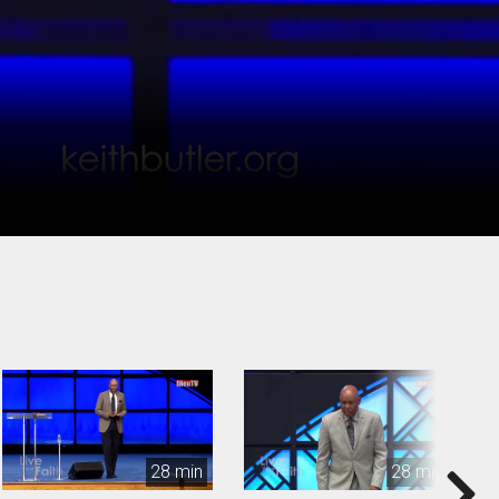
28 min
28 min