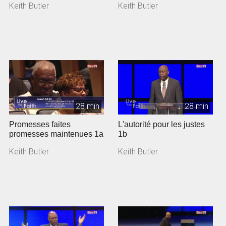
Keith Butler
Keith Butler
28 min
28 min
Promesses faites
L'autorité pour les justes
promesses maintenues 1a
1b
Keith Butler
Keith Butler