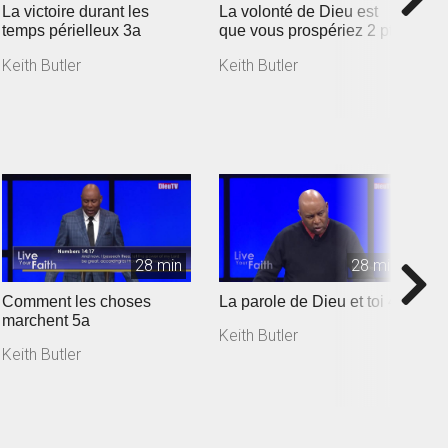
La victoire durant les
La volonté de Dieu est
C
temps périelleux 3a
que vous prospériez 2 pt.1
m
Keith Butler
Keith Butler
K
28 min
28 min
Comment les choses
La parole de Dieu et toi 4b
L
marchent 5a
Keith Butler
Keith Butler