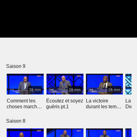
Saison 9
28 min
28 min
28 min
Comment les
Écoutez et soyez
La victoire
La vo
choses marchent
guéris pt.1
durant les temps
Dieu 
7a
périelleux 3b
vous 
2 pt.
Saison 8