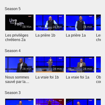
Season 5
28 min
28 min
28 min
Les privilèges
La prière 1b
La prière 1a
Les p
chrétiens 2a
chrét
Season 4
28 min
28 min
28 min
Nous sommes
La vraie foi 1b
La vraie foi 1a
Obten
sauvé par la
comp
grâce
Season 3