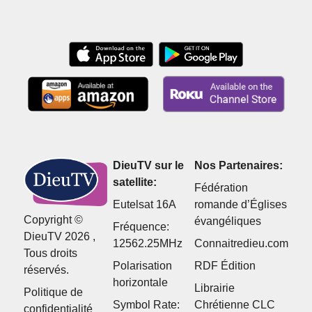
DieuTV sur le
Nos Partenaires:
satellite:
Fédération
Eutelsat 16A
romande d’Églises
Copyright ©
évangéliques
Fréquence:
DieuTV 2026 ,
12562.25MHz
Connaitredieu.com
Tous droits
Polarisation
RDF Édition
réservés.
horizontale
Librairie
Politique de
Symbol Rate:
Chrétienne CLC
confidentialité