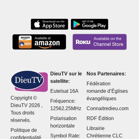
DieuTV sur le
Nos Partenaires:
satellite:
Fédération
Eutelsat 16A
romande d’Églises
Copyright ©
évangéliques
Fréquence:
DieuTV 2026 ,
12562.25MHz
Connaitredieu.com
Tous droits
Polarisation
RDF Édition
réservés.
horizontale
Librairie
Politique de
Symbol Rate:
Chrétienne CLC
confidentialité