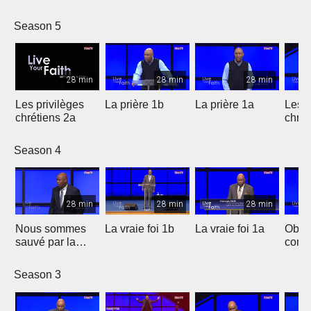
Season 5
28 min
28 min
28 min
Les privilèges
La prière 1b
La prière 1a
Les p
chrétiens 2a
chrét
Season 4
28 min
28 min
28 min
Nous sommes
La vraie foi 1b
La vraie foi 1a
Obten
sauvé par la
comp
grâce
Season 3