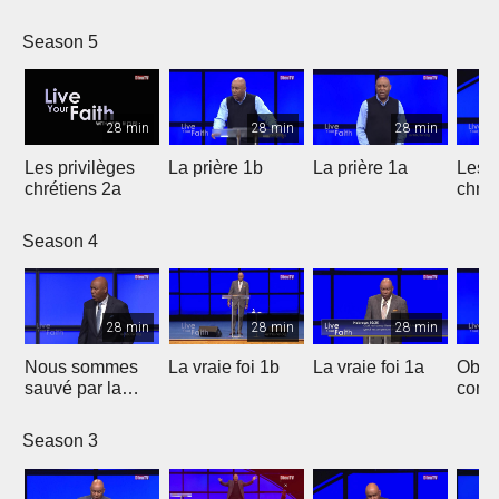
Season 5
28 min
28 min
28 min
Les privilèges
La prière 1b
La prière 1a
Les p
chrétiens 2a
chrét
Season 4
28 min
28 min
28 min
Nous sommes
La vraie foi 1b
La vraie foi 1a
Obten
sauvé par la
comp
grâce
Season 3