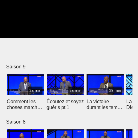
Saison 9
28 min
28 min
28 min
Comment les
Écoutez et soyez
La victoire
La vo
choses marchent
guéris pt.1
durant les temps
Dieu 
7a
périelleux 3b
vous 
2 pt.
Saison 8