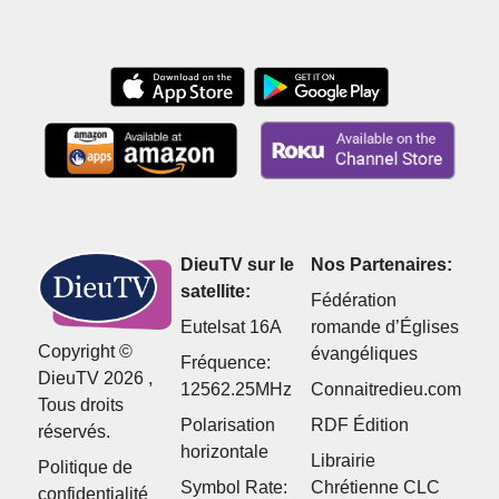
DieuTV sur le
Nos Partenaires:
satellite:
Fédération
Eutelsat 16A
romande d’Églises
Copyright ©
évangéliques
Fréquence:
DieuTV 2026 ,
12562.25MHz
Connaitredieu.com
Tous droits
Polarisation
RDF Édition
réservés.
horizontale
Librairie
Politique de
Symbol Rate:
Chrétienne CLC
confidentialité